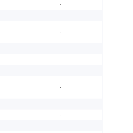
-
-
-
-
-