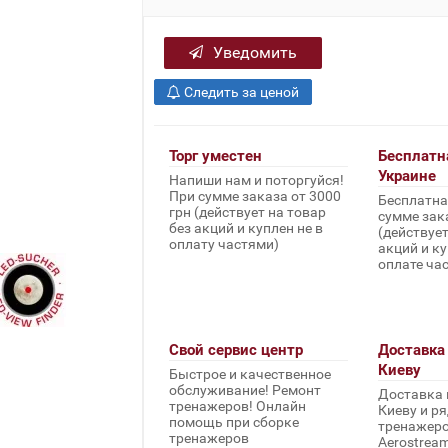
Уведомить
Следить за ценой
Торг уместен
Бесплатн
Украине
Напиши нам и поторгуйся!
При сумме заказа от 3000
Бесплатна
грн (действует на товар
сумме зака
без акций и куплен не в
(действует
оплату частями)
акций и ку
оплате ча
Свой сервис центр
Доставка 
Киеву
Быстрое и качественное
обслуживание! Ремонт
Доставка 
тренажеров! Онлайн
Киеву и ря
помощь при сборке
тренажеров 
тренажеров
Aerostream,