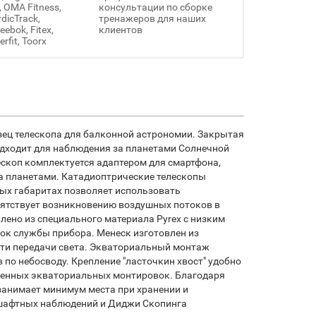
, OMA Fitness,
консультации по сборке
rdicTrack,
тренажеров для наших
ebok, Fitex,
клиентов
erfit, Toorx
азец телескопа для балконной астрономии. Закрытая
одходит для наблюдения за планетами Солнечной
лескоп комплектуется адаптером для смартфона,
а планетами. Катадиоптрические телескопы
ых габаритах позволяет использовать
пятствует возникновению воздушных потоков в
лено из специального материала Pyrex с низким
ок службы прибора. Менеск изготовлен из
сти передачи света. Экваториальный монтаж
по небосводу. Крепление "ласточкин хвост" удобно
аненных экваториальных монтировок. Благодаря
занимает минимум места при хранении и
дшафтных наблюдений и Диджи Скопинга