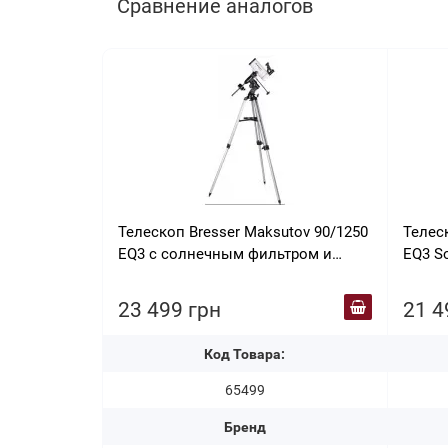
Сравнение аналогов
Телескоп Bresser Maksutov 90/1250
Телеск
EQ3 с солнечным фильтром и
EQ3 S
адаптером для смартфона
фильт
(4690129) арт. 926263
смарт
23 499 грн
21 4
Код Товара:
65499
Бренд