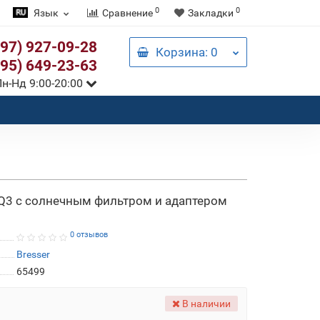
0
0
Язык
Сравнение
Закладки
097) 927-09-28
Корзина
: 0
095) 649-23-63
н-Нд 9:00-20:00
EQ3 с солнечным фильтром и адаптером
0 отзывов
Bresser
65499
В наличии