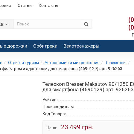
сервис
Статьи
Контакты
(
де
(
П
вые дорожки
Орбитреки
Велотренажеры
ов
Отдых и туризм
Астрономия и микроскопия
Телескопы
м фильтром и адаптером для смартфона (4690129) арт. 926263
Телескоп Bresser Maksutov 90/1250 
для смартфона (4690129) арт. 926263
Рейтинг:
Производитель:
Код Товара:
23 499 грн.
Цена: