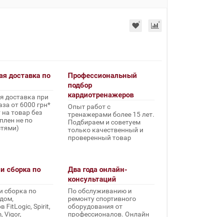
ая доставка по
Профессиональный
подбор
кардиотренажеров
я доставка при
за от 6000 грн*
Опыт работ с
 на товар без
тренажерами более 15 лет.
плен не по
Подбираем и советуем
стями)
только качественный и
проверенный товар
и сборка по
Два года онлайн-
консультаций
и сборка по
По обслуживанию и
дом,
ремонту спортивного
FitLogic, Spirit,
оборудования от
 Vigor,
профессионалов. Онлайн