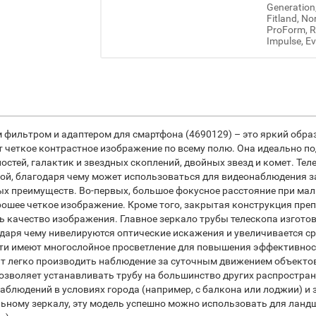
Generation
Fitland, No
ProForm, Re
Impulse, Ev
м фильтром и адаптером для смартфона (4690129) – это яркий обр
т четкое контрастное изображение по всему полю. Она идеально п
остей, галактик и звездных скоплений, двойных звезд и комет. Те
й, благодаря чему может использоваться для видеонаблюдения з
х преимуществ. Во-первых, большое фокусное расстояние при мал
ошее четкое изображение. Кроме того, закрытая конструкция пре
ь качество изображения. Главное зеркало трубы телескопа изготов
аря чему нивелируются оптические искажения и увеличивается ср
ости имеют многослойное просветление для повышения эффективно
т легко производить наблюдение за суточным движением объектов 
позволяет устанавливать трубу на большинство других распростр
аблюдений в условиях города (например, с балкона или лоджии) и 
льному зеркалу, эту модель успешно можно использовать для лан