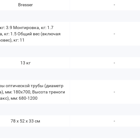
Bresser
-
кг: 3.9 Монтировка, кг: 1.7
а, кг: 1.5 Общий вес (включая
-
овес), кг: 11
13 кг
-
ы оптической трубы (диаметр
а), мм: 180x700, Высота треноги
-
акс), мм: 680-1200
78 х 52 х 33 см
-