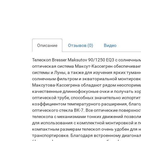
Описание
Отзывов (0)
Видео
Телескоп Bresser Maksutov 90/1250 EQ3 с солнечны
оптическая система Максут-Кассегрен обеспечивае
системы и Луны, а также для изучения ярких туманн
солнечным фильтром и экваториальной монтировко
Максутова-Кассегрена обладают рядом неоспоримы
качественные длиннофокусные очки и получать хор
оптической трубе, способных значительно испортит
коэффициентом температурного расширения, благод
оптического стекла BK-7. Все оптические поверхн
телескопа с механизмами тонких движений позволи
для использования с комплектной монтировкой и 
компактным размерам телескоп очень удобен для н
транспортировке. Благодаря встроенному диагона