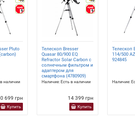
10
10
9
9
ser Pluto
Телескоп Bresser
Телескоп B
(carbon)
Quasar 80/900 EQ
114/500 AZ
Refractor Solar Carbon с
924845
солнечным фильтром и
адаптером для
смартфона (4780909)
 в наличии
Наличие:
Есть в наличии
Наличие:
Ес
0 699 грн
14 399 грн
Купить
Купить