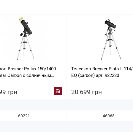
оп Bresser Pollux 150/1400
Телескоп Bresser Pluto II 114
olar Carbon с солнечным
EQ (carbon) арт. 922220
ром и адаптером для
фона (4690900)
99 грн
20 699 грн
60221
46068