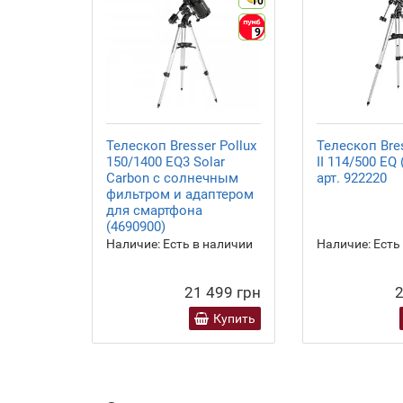
10
9
Телескоп Bresser Pollux
Телескоп Bres
150/1400 EQ3 Solar
II 114/500 EQ 
Carbon с солнечным
арт. 922220
фильтром и адаптером
для смартфона
(4690900)
Наличие:
Есть в наличии
Наличие:
Есть
21 499 грн
2
Купить