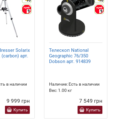
10
10
9
9
resser Solarix
Телескоп National
Телеско
 (carbon) арт.
Geographic 76/350
Solar 7
Dobson арт. 914839
(454100
ть в наличии
Наличие:
Есть в наличии
Наличие
Вес:
1.00
кг
9 999 грн
7 549 грн
Купить
Купить