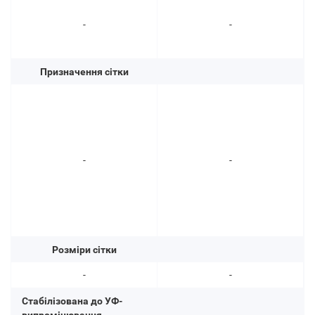
-
-
Призначення сітки
-
-
Розміри сітки
-
-
Стабілізована до УФ-