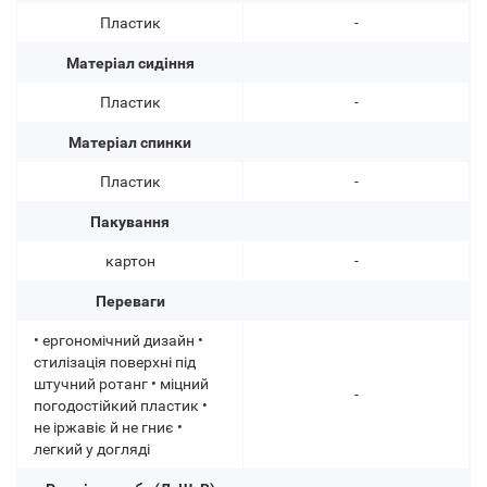
Пластик
-
Матеріал сидіння
Пластик
-
Матеріал спинки
Пластик
-
Пакування
картон
-
Переваги
• ергономічний дизайн •
стилізація поверхні під
штучний ротанг • міцний
-
погодостійкий пластик •
не іржавіє й не гниє •
легкий у догляді