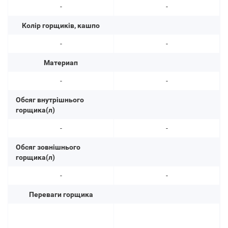
-
-
Колір горщиків, кашпо
-
-
Материап
-
-
Обсяг внутрішнього
горщика(л)
-
-
Обсяг зовнішнього
горщика(л)
-
-
Переваги горщика