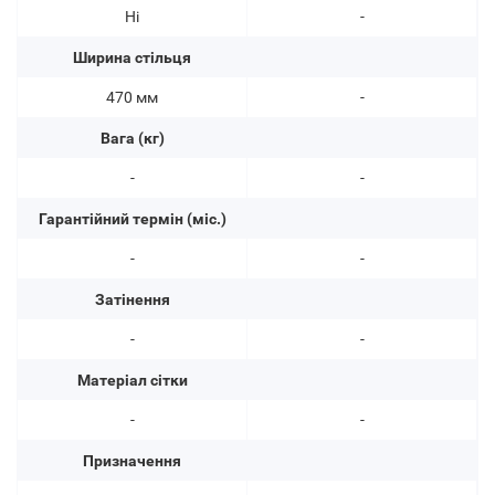
Ні
-
Ширина стільця
470 мм
-
Вага (кг)
-
-
Гарантійний термін (міс.)
-
-
Затінення
-
-
Матеріал сітки
-
-
Призначення