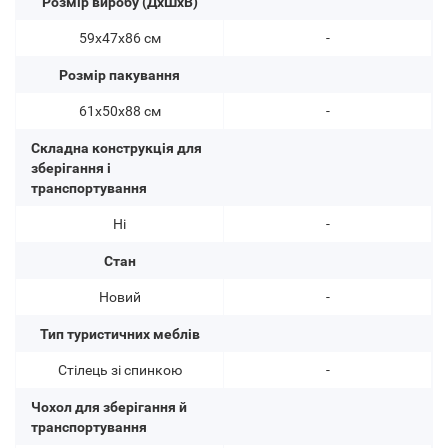
Розмір виробу (ДхШхВ)
59х47х86 см
-
Розмір пакування
61х50х88 см
-
Складна конструкція для
зберігання і
транспортування
Ні
-
Стан
Новий
-
Тип туристичних меблів
Стілець зі спинкою
-
Чохол для зберігання й
транспортування