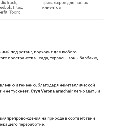
rdicTrack,
тренажеров для наших
ebok, Fitex,
клиентов
erfit, Toorx
нный под ротанг, подходит для любого
го пространства - сада, террасы, зоны барбекю,
влению и гниению, благодаря неметаллической
 и не тускнеет.
Стул Verona armchair
легко мыть и
емяпрепровождения на природе в соответствии
лежащего переработке.