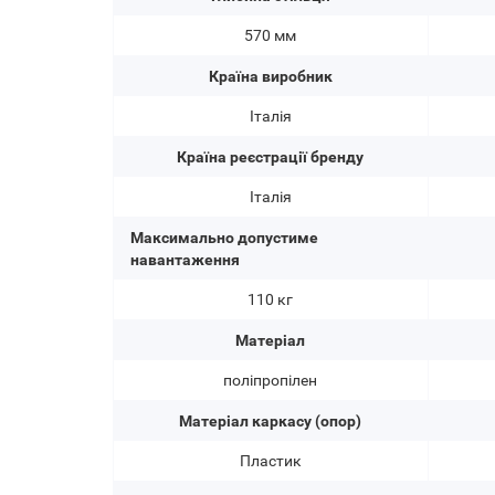
570 мм
Країна виробник
Італія
Країна реєстрації бренду
Італія
Максимально допустиме
навантаження
110 кг
Матеріал
поліпропілен
Матеріал каркасу (опор)
Пластик