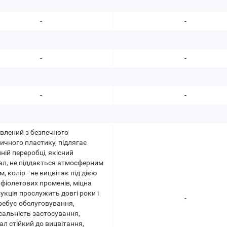
-
-
-
-
-
-
влений з безпечного
ичного пластику, підлягає
ній переробці, якісний
ал, не піддається атмосферним
, колір - не вицвітає під дією
фіолетових променів, міцна
укція прослужить довгі роки і
-
ребує обслуговування,
сальність застосування,
ал стійкий до вицвітання,