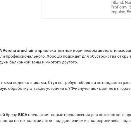
Fitland, No
ProForm, Re
Impulse, Ev
 Verona armchair
в привлекательном коричневом цвете, стилизова
 или профессионального. Хорошо подойдет для обустройства открыто
ухе, балконной зоны и многого другого.
ыми подлокотниками. Стул не требует сборки и не поддается ржа
ю обработку, а также устойчив к УФ-излучению - цвет не выгорает
кий бренд
BICA
предлагает новые предложения для комфортного вр
вается по технологии литья под давлением из полипропилена, под