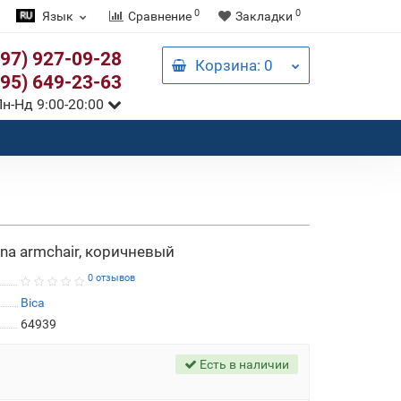
0
0
Язык
Сравнение
Закладки
097) 927-09-28
Корзина
: 0
095) 649-23-63
н-Нд 9:00-20:00
na armchair, коричневый
0 отзывов
Bica
64939
Есть в наличии