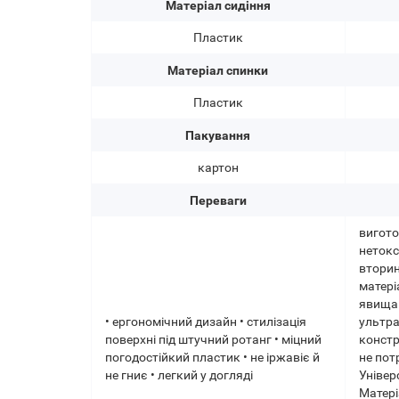
Матеріал сидіння
Пластик
Матеріал спинки
Пластик
Пакування
картон
Переваги
вигото
нетокс
вторин
матері
явищам
• ергономічний дизайн • стилізація
ультра
поверхні під штучний ротанг • міцний
констр
погодостійкий пластик • не іржавіє й
не пот
не гниє • легкий у догляді
Універ
Матері