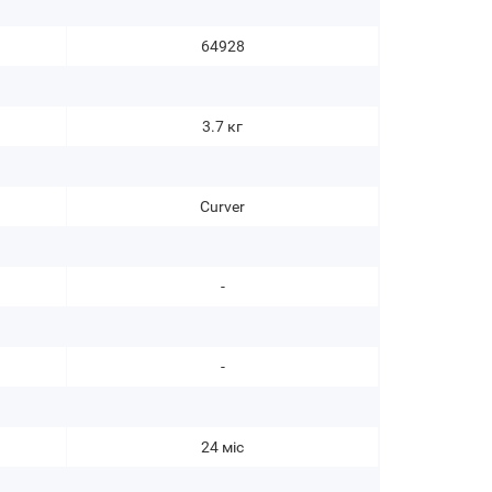
64928
3.7 кг
Curver
-
-
24 міс