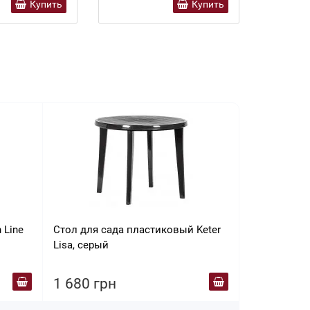
Купить
Купить
 Line
Стол для сада пластиковый Keter
Стол для са
Lisa, серый
Lisa, бежев
1 680 грн
1 680 гр