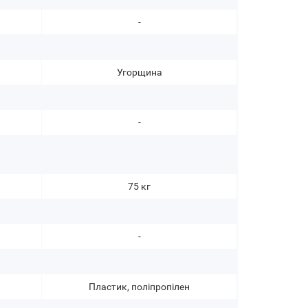
-
Угорщина
-
75 кг
-
Пластик, поліпропілен
Пласт