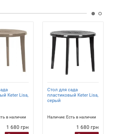
сада
Стол для сада
Секато
й Keter Lisa,
пластиковый Keter Lisa,
садовый
серый
контрно
4177 Ve
ть в наличии
Наличие:
Есть в наличии
Наличие
1 680 грн
1 680 грн