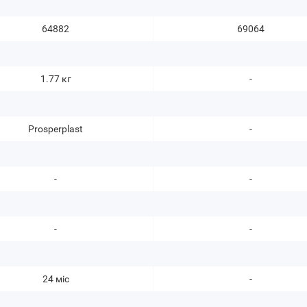
64882
69064
1.77 кг
-
Prosperplast
-
-
-
-
-
24 міс
-