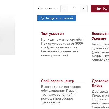
-
Ку
Количество:
+
Следить за ценой
Торг уместен
Бесплатн
Украине
Напиши нам и поторгуйся!
При сумме заказа от 3000
Бесплатна
грн (действует на товар
сумме зака
без акций и куплен не в
(действует
оплату частями)
акций и ку
оплате ча
Свой сервис центр
Доставка 
Киеву
Быстрое и качественное
обслуживание! Ремонт
Доставка 
тренажеров! Онлайн
Киеву и ря
помощь при сборке
тренажеров 
тренажеров
Aerostream,
Generation