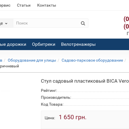
сервис
Статьи
Контакты
(
де
(
П
вые дорожки
Орбитреки
Велотренажеры
ов
Оборудование для улицы
Садово-парковое оборудование
коричневый
Стул садовый пластиковый BICA Vero
Рейтинг:
Производитель:
Код Товара:
1 650 грн.
Цена: