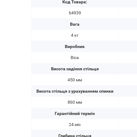
Код Товара:
64939
Вага
4 кг
Виробник
Bica
Висота сидіння стільця
450 мм
Висота стільця з урахуванням спинки
860 мм
Гарантійний термін
24 міс
Глибина стільця