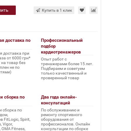
пить
Купить в 1 клик
ая доставка по
Профессиональный
подбор
кардиотренажеров
я доставка при
за от 6000 грн*
Опыт работ с
 на товар без
тренажерами более 15 лет.
плен не по
Подбираем и советуем
стями)
только качественный и
проверенный товар
и сборка по
Два года онлайн-
консультаций
и сборка по
По обслуживанию и
дом,
ремонту спортивного
FitLogic, Spirit,
оборудования от
 Vigor,
профессионалов. Онлайн
, OMA Fitness,
консультации по сборке