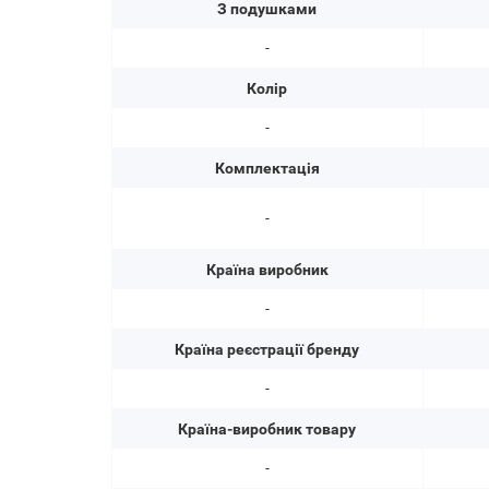
З подушками
-
Колір
-
Комплектація
-
Країна виробник
-
Країна реєстрації бренду
-
Країна-виробник товару
-