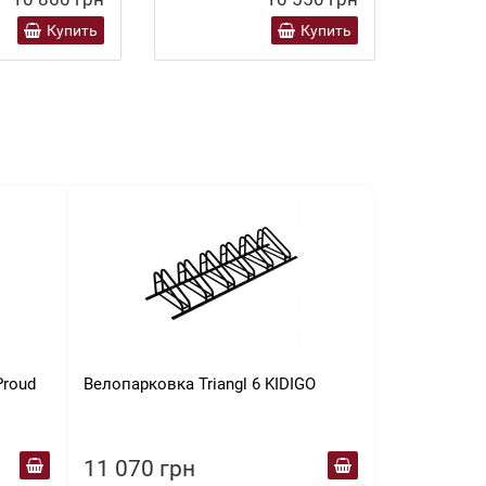
Купить
Купить
Proud
Велопарковка Triangl 6 KIDIGO
Комплект с
Emma balcon
бежевый
11 070 грн
11 570 г