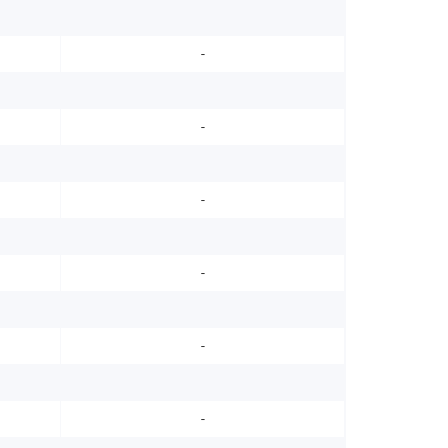
-
-
-
-
-
-