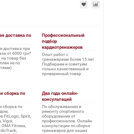
ая доставка по
Профессиональный
подбор
кардиотренажеров
я доставка при
за от 6000 грн*
Опыт работ с
 на товар без
тренажерами более 15 лет.
плен не по
Подбираем и советуем
стями)
только качественный и
проверенный товар
и сборка по
Два года онлайн-
консультаций
и сборка по
По обслуживанию и
дом,
ремонту спортивного
FitLogic, Spirit,
оборудования от
 Vigor,
профессионалов. Онлайн
, OMA Fitness,
консультации по сборке
rdicTrack,
тренажеров для наших