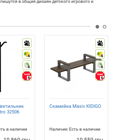
пишутся в общий дизайн детского игрового и
6
6
6
6
6
6
6
6
ветильник
Скамейка Masiv KIDIGO
Компле
tro 32506
мебели
balcony 
бежевы
ть в наличии
Наличие:
Есть в наличии
Наличие
10 860 грн
10 550 грн