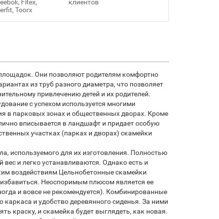
ebok, Fitex,
клиентов
erfit, Toorx
 площадок. Они позволяют родителям комфортно
ариантах из труб разного диаметра, что позволяет
ительному привлечению детей и их родителей.
ование с успехом используется многими
я в парковых зонах и общественных дворах. Кроме
тлично вписывается в ландшафт и придает особую
твенных участках (парках и дворах) скамейки
а, используемого для их изготовления. Полностью
вес и легко устанавливаются. Однако есть и
ским воздействиям Цельнобетонные скамейки
е избавиться. Неоспоримым плюсом является ее
иногда и вовсе не рекомендуется). Комбинированные
 каркаса и удобство деревянного сиденья. За ними
ть краску, и скамейка будет выглядеть, как новая.