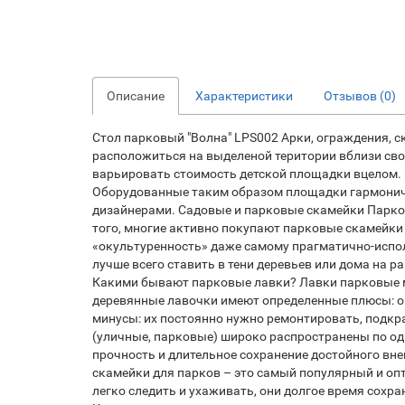
Описание
Характеристики
Отзывов (0)
Стол парковый "Волна" LPS002 Арки, ограждения,
расположиться на выделеной територии вблизи свои
варьировать стоимость детской площадки вцелом. 
Оборудованные таким образом площадки гармонич
дизайнерами. Садовые и парковые скамейки Парков
того, многие активно покупают парковые скамейки 
«окультуренность» даже самому прагматично-испо
лучше всего ставить в тени деревьев или дома на 
Какими бывают парковые лавки? Лавки парковые мо
деревянные лавочки имеют определенные плюсы: он
минусы: их постоянно нужно ремонтировать, подк
(уличные, парковые) широко распространены по одн
прочность и длительное сохранение достойного внеш
скамейки для парков – это самый популярный и опт
легко следить и ухаживать, они долгое время сохр