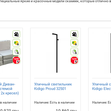
пециальные яркие и красочные модели скамеек, которые отлично в
6
6
6
6
6
6
6
6
й Диван-
Уличный светильник
Уличный с
истемой
Kidigo Proud 32501
Kidigo Elec
2х кресел)
 в наличии
Наличие:
Есть в наличии
Наличие:
Ес
0 970 грн
10 860 грн