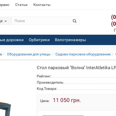
сервис
Статьи
Контакты
(
де
(
П
вые дорожки
Орбитреки
Велотренажеры
ов
Оборудование для улицы
Садово-парковое оборудование
Стол парковый "Волна" InterAtletika 
Рейтинг:
Производитель:
Код Товара:
11 050 грн.
Цена: