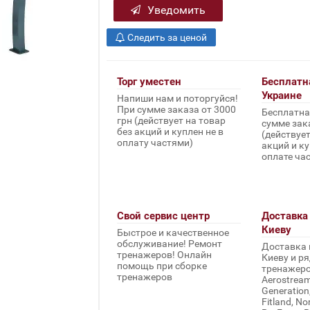
Уведомить
Следить за ценой
Торг уместен
Бесплатн
Украине
Напиши нам и поторгуйся!
При сумме заказа от 3000
Бесплатна
грн (действует на товар
сумме зака
без акций и куплен не в
(действует
оплату частями)
акций и ку
оплате ча
Свой сервис центр
Доставка 
Киеву
Быстрое и качественное
обслуживание! Ремонт
Доставка 
тренажеров! Онлайн
Киеву и ря
помощь при сборке
тренажеров 
тренажеров
Aerostream,
Generation
Fitland, No