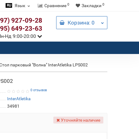
0
0
Язык
Сравнение
Закладки
097) 927-09-28
Корзина
: 0
095) 649-23-63
н-Нд 9:00-20:00
Стол парковый "Волна" InterAtletika LPS002
LPS002
0 отзывов
InterAtletika
34981
Уточняйте наличие