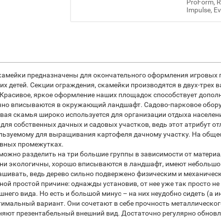
ProForm, Re
Impulse, Ev
 скамейки предназначены для окончательного оформления игровых
х детей. Секции ограждения, скамейки производятся в двух-трех в
Красивое, яркое оформление наших площадок способствует дополн
но вписываются в окружающий ландшафт. Садово-парковое оборуд
ая скамья широко используется для организации отдыха населени
для собственных дачных и садовых участков, ведь этот атрибут о
льзуемому для выращивания картофеля дачному участку. На общес
равных промежутках.
жно разделить на три большие группы в зависимости от материал
и экологичны, хорошо вписываются в ландшафт, имеют небольшой 
рашивать, ведь дерево сильно подвержено физическим и механиче
ой простой причине: однажды установив, от нее уже так просто н
него вида. Но есть и большой минус – на них неудобно сидеть (а 
имальный вариант. Они сочетают в себе прочность металлического
аняют презентабельный внешний вид. Достаточно регулярно обновля