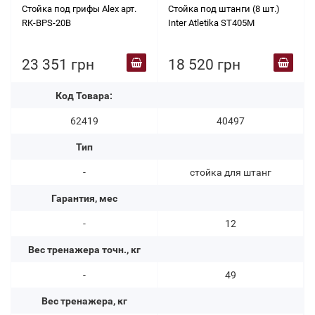
Стойка под грифы Alex арт.
Стойка под штанги (8 шт.)
RK-BPS-20B
Inter Atletika ST405M
23 351 грн
18 520 грн
Код Товара:
62419
40497
Тип
-
стойка для штанг
Гарантия, мес
-
12
Вес тренажера точн., кг
-
49
Вес тренажера, кг