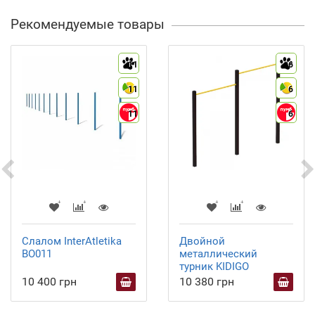
Рекомендуемые товары
11
6
11
6
11
6
Слалом InterAtletika
Двойной
BO011
металлический
турник KIDIGO
10 400 грн
10 380 грн