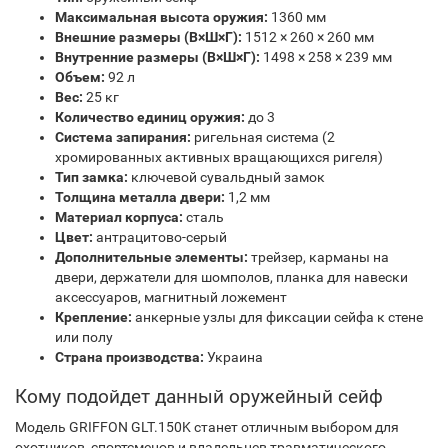
Максимальная высота оружия:
1360 мм
Внешние размеры (В×Ш×Г):
1512 × 260 × 260 мм
Внутренние размеры (В×Ш×Г):
1498 × 258 × 239 мм
Объем:
92 л
Вес:
25 кг
Количество единиц оружия:
до 3
Система запирания:
ригельная система (2
хромированных активных вращающихся ригеля)
Тип замка:
ключевой сувальдный замок
Толщина металла двери:
1,2 мм
Материал корпуса:
сталь
Цвет:
антрацитово‑серый
Дополнительные элементы:
трейзер, карманы на
двери, держатели для шомполов, планка для навески
аксессуаров, магнитный ложемент
Крепление:
анкерные узлы для фиксации сейфа к стене
или полу
Страна производства:
Украина
Кому подойдет данный оружейный сейф
Модель GRIFFON GLT.150K станет отличным выбором для
охотников, спортсменов и владельцев травматического