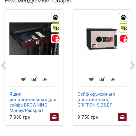
Рекомендуемые товары
9
9
10
10
9
9
Ящик
Сейф оружейный
дополнительный для
(пистолетный)
сейфа BROWNING
GRIFFON S.25.EP
Money/Passport
7 830 грн
9 750 грн