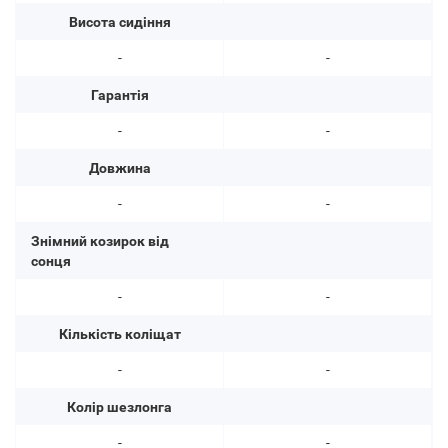
Висота сидіння
-
-
Гарантія
-
-
Довжина
-
-
Знімний козирок від
сонця
-
-
Кількість коліщат
-
-
Колір шезлонга
-
-