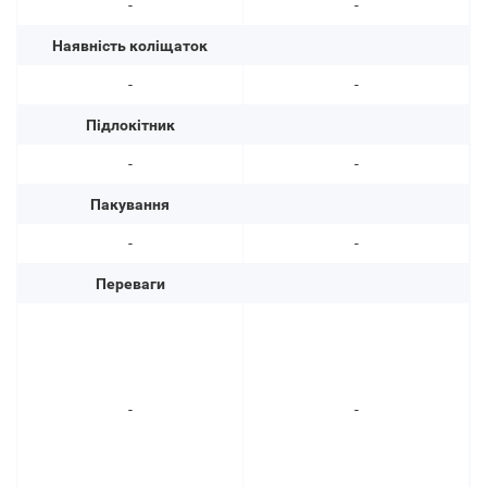
-
-
Наявність коліщаток
-
-
Підлокітник
-
-
Пакування
-
-
Переваги
-
-