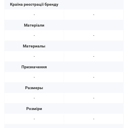
Країна реєстрації бренду
-
-
Матеріали
-
-
Материалы
-
-
Призначення
-
-
Размеры
-
-
Розміри
-
-