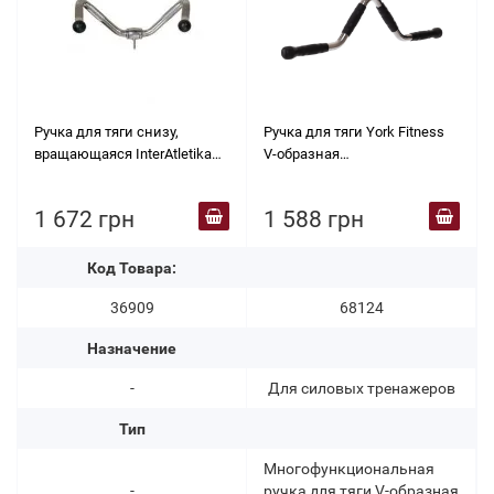
Ручка для тяги снизу,
Ручка для тяги York Fitness
вращающаяся InterAtletika
V-образная
E5-10-M
многофункциональная с
резиновыми рукоятками,
1 672 грн
1 588 грн
хром
Код Товара:
36909
68124
Назначение
-
Для силовых тренажеров
Тип
Многофункциональная
-
ручка для тяги V-образная