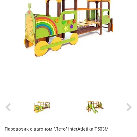
Паровозик с вагоном "Лето" InterAtletika T503М