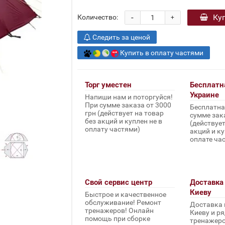
-
Ку
Количество:
+
Следить за ценой
Купить в оплату частями
Торг уместен
Бесплатн
Украине
Напиши нам и поторгуйся!
При сумме заказа от 3000
Бесплатна
грн (действует на товар
сумме зака
без акций и куплен не в
(действует
оплату частями)
акций и ку
оплате ча
Свой сервис центр
Доставка 
Киеву
Быстрое и качественное
обслуживание! Ремонт
Доставка 
тренажеров! Онлайн
Киеву и ря
помощь при сборке
тренажеров 