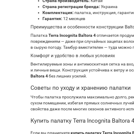
Страна производитель:
Китай
Страна регистрации бренда:
Украина
Комплектация:
палатка, инструкция, гарант
Гарантия:
12 месяцев
Преимущества и особенности конструкции Balto
Палатка
Terra Incognita Baltora 4
отличается продум
повреждениям — даже при случайных зацепах волок
в сырую погоду. Тамбур вместителен — туда можно 
Комфорт и удобство в любых условиях
Вентилируемые зоны и антимоскитная сетка на вхо
и личные вещи. Конструкция устойчива к ветру и о
Baltora 4
без лишних усилий.
Советы по уходу и хранению палатки
Чтобы палатка прослужила максимально долго, рек
сухом помещении, избегая прямых солнечных луче
свойства даже после многих сезонов активного ис
Купить палатку Terra Incognita Balto
Если вы планируете
купить палатку Terra Incognita B