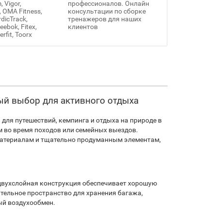
 Vigor,
профессионалов. Онлайн
, OMA Fitness,
консультации по сборке
rdicTrack,
тренажеров для наших
ebok, Fitex,
клиентов
erfit, Toorx
ный выбор для активного отдыха
 для путешествий, кемпинга и отдыха на природе в
 во время походов или семейных выездов.
материалам и тщательно продуманным элементам,
ё двухслойная конструкция обеспечивает хорошую
тельное пространство для хранения багажа,
ый воздухообмен.