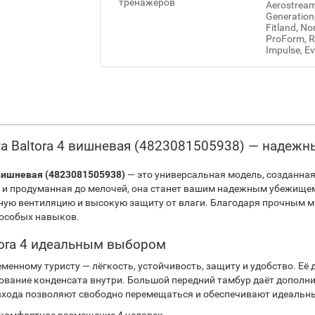
тренажеров
Aerostream,
Generation
Fitland, No
ProForm, Re
Impulse, Ev
ita Baltora 4 вишневая (4823081505938) — надеж
 вишневая (4823081505938)
— это универсальная модель, созданная
 и продуманная до мелочей, она станет вашим надежным убежищем
чную вентиляцию и высокую защиту от влаги. Благодаря прочным 
 особых навыков.
altora 4 идеальным выбором
ременному туристу — лёгкость, устойчивость, защиту и удобство. Е
вание конденсата внутри. Большой передний тамбур даёт дополни
 входа позволяют свободно перемещаться и обеспечивают идеальн