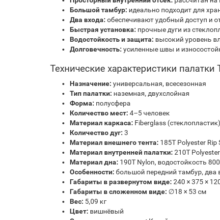
Просторный внутренний отсек:
рассчитан на 
Большой тамбур:
идеально подходит для хра
Два входа:
обеспечивают удобный доступ и о
Быстрая установка:
прочные дуги из стеклопл
Водостойкость и защита:
высокий уровень вл
Долговечность:
усиленные швы и износостойк
Технические характеристики палатки Ter
Назначение:
универсальная, всесезонная
Тип палатки:
наземная, двухслойная
Форма:
полусфера
Количество мест:
4–5 человек
Материал каркаса:
Fiberglass (стеклопластик
Количество дуг:
3
Материал внешнего тента:
185T Polyester Rip
Материал внутренней палатки:
210T Polyester
Материал дна:
190T Nylon, водостойкость 800
Особенности:
большой передний тамбур, два 
Габариты в развернутом виде:
240 × 375 × 12
Габариты в сложенном виде:
∅18 × 53 см
Вес:
5,09 кг
Цвет:
вишнёвый