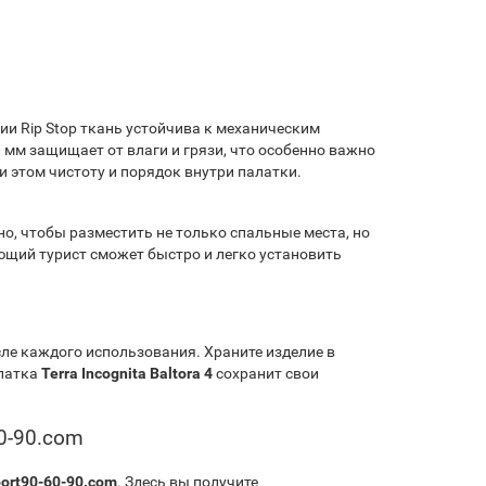
и Rip Stop ткань устойчива к механическим
мм защищает от влаги и грязи, что особенно важно
и этом чистоту и порядок внутри палатки.
о, чтобы разместить не только спальные места, но
ающий турист сможет быстро и легко установить
ле каждого использования. Храните изделие в
алатка
Terra Incognita Baltora 4
сохранит свои
60-90.com
ort90-60-90.com
. Здесь вы получите