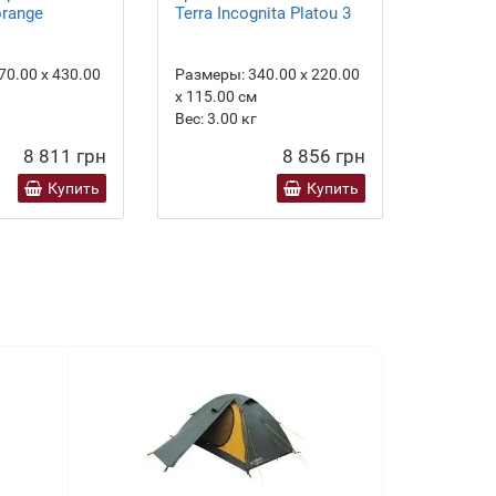
orange
Terra Incognita Platou 3
полуавт
местная
70.00 х 430.00
Размеры:
340.00 х 220.00
х 115.00 см
Вес:
3.00
кг
8 811 грн
8 856 грн
Купить
Купить