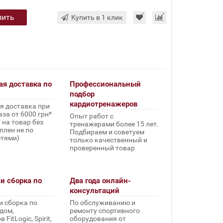
пить
Купить в 1 клик
ая доставка по
Профессиональный
подбор
кардиотренажеров
я доставка при
за от 6000 грн*
Опыт работ с
 на товар без
тренажерами более 15 лет.
плен не по
Подбираем и советуем
стями)
только качественный и
проверенный товар
и сборка по
Два года онлайн-
консультаций
и сборка по
По обслуживанию и
дом,
ремонту спортивного
FitLogic, Spirit,
оборудования от