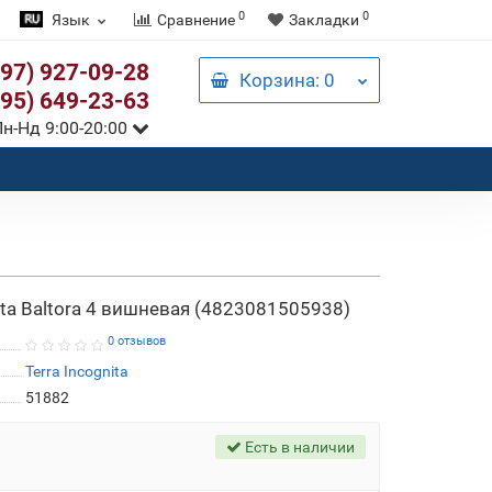
0
0
Язык
Сравнение
Закладки
097) 927-09-28
Корзина
: 0
095) 649-23-63
н-Нд 9:00-20:00
ita Baltora 4 вишневая (4823081505938)
0 отзывов
Terra Incognita
51882
Есть в наличии