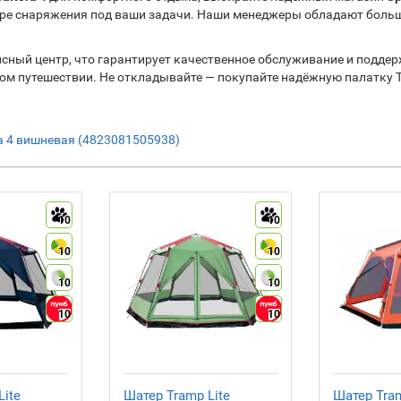
е снаряжения под ваши задачи. Наши менеджеры обладают больш
исный центр, что гарантирует качественное обслуживание и поддерж
ом путешествии. Не откладывайте — покупайте надёжную палатку Ter
ra 4 вишневая (4823081505938)
10
10
10
10
10
10
10
10
Lite
Шатер Tramp Lite
Шатер Tram