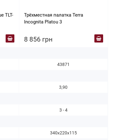
e TLT-
Трёхместная палатка Terra
Палатка Tra
Incognita Platou 3
green
8 856 грн
8 998 гр
43871
3,90
3 - 4
340х220х115