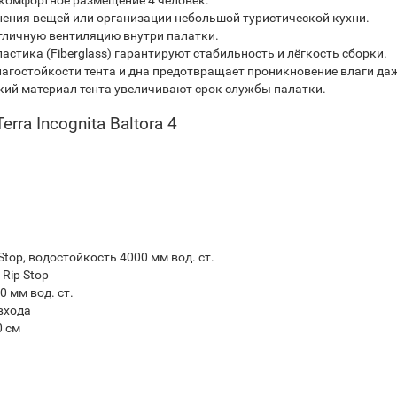
комфортное размещение 4 человек.
нения вещей или организации небольшой туристической кухни.
тличную вентиляцию внутри палатки.
астика (Fiberglass) гарантируют стабильность и лёгкость сборки.
агостойкости тента и дна предотвращает проникновение влаги даж
ий материал тента увеличивают срок службы палатки.
ra Incognita Baltora 4
)
 Stop, водостойкость 4000 мм вод. ст.
 Rip Stop
0 мм вод. ст.
входа
0 см