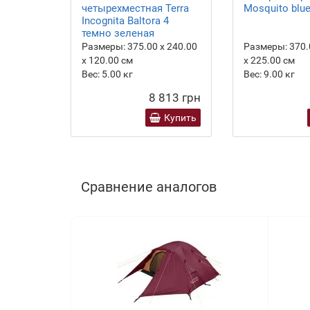
четырехместная Terra
Mosquito blue
Incognita Baltora 4
темно зеленая
Размеры:
375.00 х 240.00
Размеры:
370.
х 120.00 см
х 225.00 см
Вес:
5.00
кг
Вес:
9.00
кг
8 813 грн
Купить
Сравнение аналогов