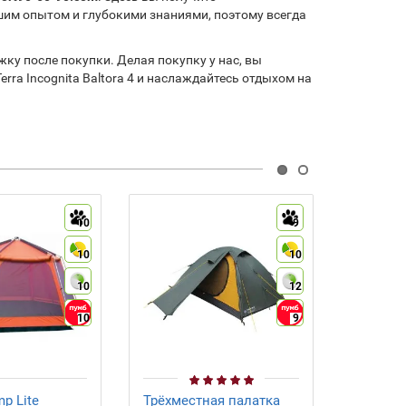
им опытом и глубокими знаниями, поэтому всегда
ку после покупки. Делая покупку у нас, вы
ra Incognita Baltora 4 и наслаждайтесь отдыхом на
10
9
10
10
10
12
10
9
p Lite
Трёхместная палатка
Палатка