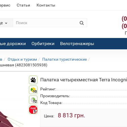
сервис
Статьи
Контакты
(
де
(
П
вые дорожки
Орбитреки
Велотренажеры
ов
Отдых и туризм
Палатки туристические
вишневая (4823081505938)
Палатка четырехместная Terra Incogn
9
Рейтинг:
10
Производитель:
12
Код Товара:
9
8 813 грн.
Цена: