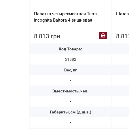
Палатка четырехместная Terra
Шатер 
Incognita Baltora 4 вишневая
8 813 грн
8 81
Код Товара:
51882
Вес, кг
-
Вместимость, чел.
-
Габариты, см (д.ш.в.)
-