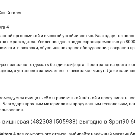
ийный талон
ra 4
анной эргономикой и высокой устойчивостью. Благодаря технологи
на не расходятся. Усиленное дно с водонепроницаемостью до 8000 
поместить рюкзаки, обувь или походное оборудование, сохранив пр
дах позволяют отдыхать без дискомфорта. Пространства достаточн
садкам, а установка занимает всего несколько минут. Даже начин
омендуется очищать её от грязи мягкой щёткой и просушивать пос
й. Благодаря прочным материалам и продуманным технологиям, п
пользования.
ra 4 вишневая (4823081505938) выгодно в Sport90-
altora 4
для комфортного отдыха, выбирайте надёжный магазин
Sp