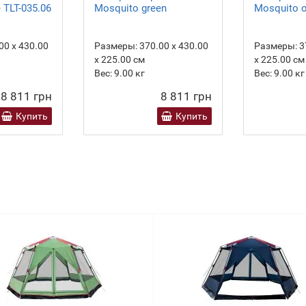
 TLT-035.06
Mosquito green
Mosquito 
00 х 430.00
Размеры:
370.00 х 430.00
Размеры:
3
х 225.00 см
х 225.00 см
Вес:
9.00
кг
Вес:
9.00
кг
8 811 грн
8 811 грн
Купить
Купить