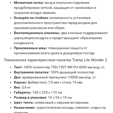
Москитная сетка:
вход в спальное отделение
продублирован сеткой, защищая от насекомых и
сохраняя воздух свежим.
Козырёк на стойках:
возможность установки
дополнительного пространства перед входом для
хранения рюкзаков или обуви.
Вентиляционные клапаны:
два клапана поддерживают
циркуляцию воздуха и предотвращают образование
конденсата.
Проклеенные швы:
повышенная защита от
проникновения влаги даже в дождливую погоду.
Технические характеристики палатки Tramp Lite Wonder 2
Тент:
100% полиэстер 75D/190T WR PU 4000 мм вод. ст.
Внутренняя палатка:
100% дышащий полиэстер
Дно:
армированный терпаулинг 10000 мм вод. ст.
Каркас:
фибергласс 7,9 мм + сталь 16 мм
Вес:
3,4 кг
Габариты:
160 х 220 х 110 см
Размер в упаковке:
16 x 54 x 18 см
Цвет тента:
оливковый с серыми вставками
Назначение:
туристические походы, кемпинг, отдых на
природе