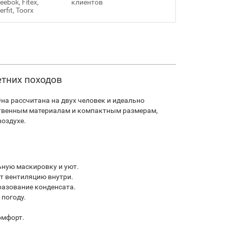
ebok, Fitex,
клиентов
erfit, Toorx
етних походов
Она рассчитана на двух человек и идеально
ественным материалам и компактным размерам,
воздухе.
ьную маскировку и уют.
т вентиляцию внутри.
разование конденсата.
 погоду.
омфорт.