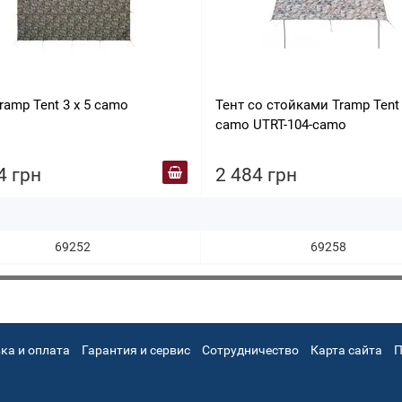
ramp Tent 3 х 5 camo
Тент со стойками Tramp Tent 
camo UTRT-104-camo
4 грн
2 484 грн
69252
69258
ка и оплата
Гарантия и сервис
Сотрудничество
Карта сайта
П