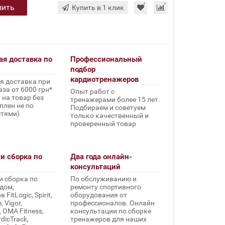
пить
Купить в 1 клик
ая доставка по
Профессиональный
подбор
кардиотренажеров
я доставка при
за от 6000 грн*
Опыт работ с
 на товар без
тренажерами более 15 лет.
плен не по
Подбираем и советуем
стями)
только качественный и
проверенный товар
и сборка по
Два года онлайн-
консультаций
и сборка по
По обслуживанию и
дом,
ремонту спортивного
FitLogic, Spirit,
оборудования от
 Vigor,
профессионалов. Онлайн
, OMA Fitness,
консультации по сборке
rdicTrack,
тренажеров для наших