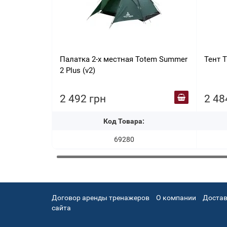
Палатка 2-х местная Totem Summer
Тент T
2 Plus (v2)
2 492 грн
2 48
Код Товара:
69280
Договор аренды тренажеров
О компании
Достав
сайта