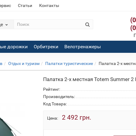
сервис
Статьи
Контакты
(
де
(
П
вые дорожки
Орбитреки
Велотренажеры
ов
Отдых и туризм
Палатки туристические
Палатка 2-х местн
Палатка 2-х местная Totem Summer 2 P
Рейтинг:
Производитель:
Код Товара:
2 492 грн.
Цена: