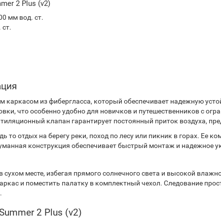
er 2 Plus (v2)
0 мм вод. ст.
 ст.
ация
ым каркасом из фибергласса, который обеспечивает надежную усто
вки, что особенно удобно для новичков и путешественников с огр
тиляционный клапан гарантирует постоянный приток воздуха, пре
 то отдых на берегу реки, поход по лесу или пикник в горах. Ее к
одуманная конструкция обеспечивает быстрый монтаж и надежное у
в сухом месте, избегая прямого солнечного света и высокой влажно
 каркас и поместить палатку в комплектный чехол. Следование пр
.
Summer 2 Plus (v2)