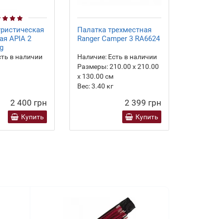
уристическая
Палатка трехместная
Компле
ая APIA 2
Ranger Сamper 3 RA6624
алюмин
ng
Tramp A
ть в наличии
Наличие:
Есть в наличии
Наличие
Размеры:
210.00 х 210.00
х 130.00 см
Вес:
3.40
кг
2 400 грн
2 399 грн
Купить
Купить