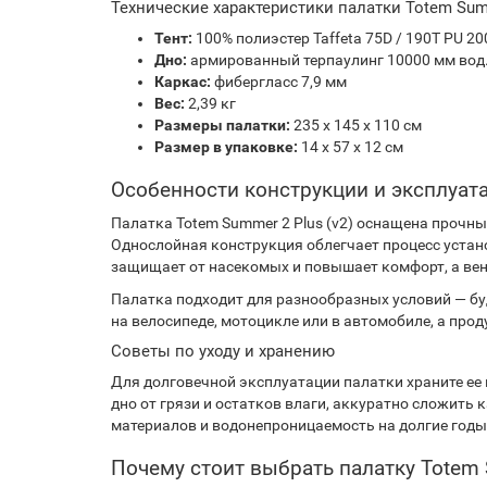
Технические характеристики палатки Totem Summ
Тент:
100% полиэстер Taffeta 75D / 190T PU 200
Дно:
армированный терпаулинг 10000 мм вод.
Каркас:
фибергласс 7,9 мм
Вес:
2,39 кг
Размеры палатки:
235 х 145 х 110 см
Размер в упаковке:
14 x 57 x 12 см
Особенности конструкции и эксплуат
Палатка Totem Summer 2 Plus (v2) оснащена прочн
Однослойная конструкция облегчает процесс устано
защищает от насекомых и повышает комфорт, а вен
Палатка подходит для разнообразных условий — будь
на велосипеде, мотоцикле или в автомобиле, а пр
Советы по уходу и хранению
Для долговечной эксплуатации палатки храните ее 
дно от грязи и остатков влаги, аккуратно сложить
материалов и водонепроницаемость на долгие годы
Почему стоит выбрать палатку Totem 