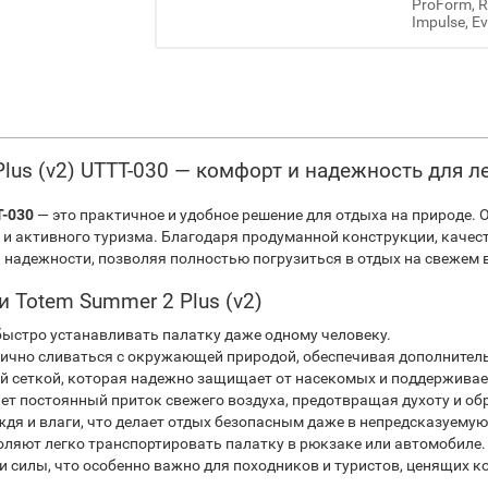
ProForm, Re
Impulse, Ev
Plus (v2) UTTT-030 — комфорт и надежность для л
T-030
— это практичное и удобное решение для отдыха на природе. 
е и активного туризма. Благодаря продуманной конструкции, кач
 надежности, позволяя полностью погрузиться в отдых на свежем 
 Totem Summer 2 Plus (v2)
быстро устанавливать палатку даже одному человеку.
нично сливаться с окружающей природой, обеспечивая дополнител
ой сеткой, которая надежно защищает от насекомых и поддерживае
т постоянный приток свежего воздуха, предотвращая духоту и об
я и влаги, что делает отдых безопасным даже в непредсказуемую
воляют легко транспортировать палатку в рюкзаке или автомобиле.
и силы, что особенно важно для походников и туристов, ценящих к