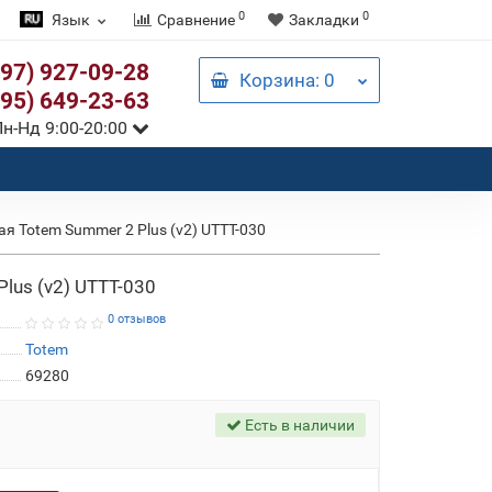
0
0
Язык
Сравнение
Закладки
097) 927-09-28
Корзина
: 0
095) 649-23-63
н-Нд 9:00-20:00
ая Totem Summer 2 Plus (v2) UTTT-030
lus (v2) UTTT-030
0 отзывов
Totem
69280
Есть в наличии