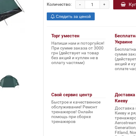
-
Ку
Количество:
+
Следить за ценой
Торг уместен
Бесплатн
Украине
Напиши нам и поторгуйся!
При сумме заказа от 3000
Бесплатна
грн (действует на товар
сумме зака
без акций и куплен не в
(действует
оплату частями)
акций и ку
оплате ча
Свой сервис центр
Доставка 
Киеву
Быстрое и качественное
обслуживание! Ремонт
Доставка 
тренажеров! Онлайн
Киеву и ря
помощь при сборке
тренажеров 
тренажеров
Aerostream,
Generation
Fitland, No