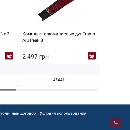
3 х 3
Комплект алюминиевых дуг Tramp
Палатка тре
Alu Peak 3
3 RA6621
2 497 грн
2 699 гр
45441
убличный договор
Условия использования