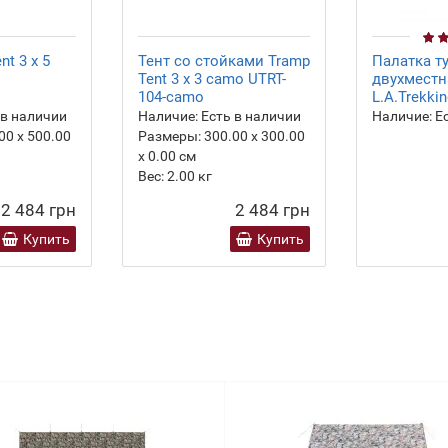
nt 3 х 5
Тент со стойками Tramp
Палатка т
Tent 3 х 3 camo UTRT-
двухместн
104-camo
L.A.Trekki
 в наличии
Наличие:
Есть в наличии
Наличие:
Ес
00 х 500.00
Размеры:
300.00 х 300.00
х 0.00 см
Вес:
2.00
кг
2 484 грн
2 484 грн
Купить
Купить