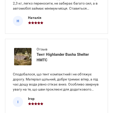
2,3 кг, легко переносити, не забирає багато сил, а в
автомобілі займає мінімум місця. Ставиться
швидко, конструкція зрозуміла, не потрібно довго
Наталія
розбиратися. Після покупки доставили наступного
Н
дня.
Отзыв
Тент Highlander Basha Shelter
HMTC
Сподобалося, що тент компактний і не обтяжує
дорогу. Матеріал щільний, добре тримає вітер, а під
час дощу вода рівно стікає вниз. Особливо звернув
увагу на те, що шви проклеєні для додаткового
захисту - це дало більше впевненості, що волога не
Ігор
просочиться навіть під сильними краплями.
І
Покупкою задов