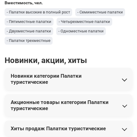
Вместимость, чел.
- Палатки высокие в полный рост
- Семиместные палатки
- Пятиместные палатки
- Четырехместные палатки
- Двухместные палатки
- Одноместные палатки
- Палатки трехместные
Новинки, акции, хиты
Новинки категории Палатки
туристические
В этой категории представлены следующие новинки:
Акционные товары категории Палатки
Палатка одноместная Tramp Solo UTRT-001-grey
8 250 грн
туристические
Палатка одноместная Tramp Solo UTRT-001-olive
8 250 грн
Палатка пятиместная Ranger Tornado 5 RA6623
3 999 грн
Сейчас со скидкой доступны следующие товары:
Палатка трехместная Ranger Yellowstone 3 RA6626
1 999
Хиты продаж Палатки туристические
Тент-парус теневой для дома, сада и туризма Springos 4 x
грн