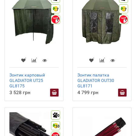
7
7
7
7
Зонтик карповый
Зонтик палатка
GLADIATOR UT25
GLADIATOR ОUT30
GL8175
GL8171
3 528 грн
4 799 грн
10
10