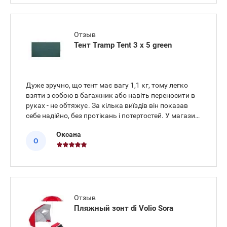
Отзыв
Тент Tramp Tent 3 х 5 green
Дуже зручно, що тент має вагу 1,1 кг, тому легко
взяти з собою в багажник або навіть переносити в
руках - не обтяжує. За кілька виїздів він показав
себе надійно, без протікань і потертостей. У магазині
порадили, як краще купити цей тент, підказали
Оксана
різницю між моделями та швидко оформили
О
доставку.
Отзыв
Пляжный зонт di Volio Sora