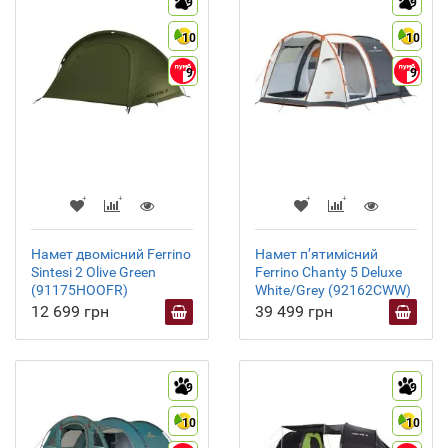
9
9
10
10
9
9
Намет двомісний Ferrino
Намет пʼятимісний
Sintesi 2 Olive Green
Ferrino Chanty 5 Deluxe
(91175HOOFR)
White/Grey (92162CWW)
12 699 грн
39 499 грн
9
9
10
10