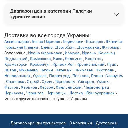
4 м Orange
3 499 грн
2 199 грн
Палатка 4-х местная Ranger Ascent 4 RA6620
3 099 грн
Самые покупаемые товары:
Диапазон цен в категории Палатки
Палатка туристическая восьмиместная KILIMANJARO
туристические
8м
4 599 грн
Цены на товары варьируются от 574 грн до 39 499 грн.
Доставка во все города Украины:
Александрия
,
Белая Церковь
,
Борисполь
,
Бровары
,
Винница
,
Горишние Плавни
,
Днепр
,
Дрогобыч
,
Дружковка
,
Житомир
,
Запорожье
,
Ивано-Франковск
,
Измаил
,
Ирпень
,
Каменец-
Подольский
,
Каменское
,
Киев
,
Коломыя
,
Конотоп
,
Краматорск
,
Кременчуг
,
Кривой Рог
,
Кропивницкий
,
Луцк
,
Львов
,
Мукачево
,
Нежин
,
Нетешин
,
Николаев
,
Никополь
,
Нововолынск
,
Одесса
,
Павлоград
,
Полтава
,
Ровно
,
Славутич
,
Славянск
,
Стрый
,
Сумы
,
Тернополь
,
Ужгород
,
Умань
,
Фастов
,
Харьков
,
Херсон
,
Хмельницкий
,
Червоноград
,
Черкассы
,
Чернигов
,
Черновцы
,
Шостка
,
Южноукраинск
и
многие другие населенные пункты Украины
Договор аренды тренажеров
О компании
Доставка и