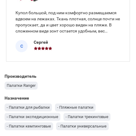
Купол большой, под ним комфортно размещаемся
вдвоем на лежаках. Ткань плотная, солнце почти не
пропускает, да и цвет хорошо виден на пляже. В
сложенном виде зонт остается удобным, вес
небольшой, носить до воды не утомляет. Купил в
Сергей
этом магазине в июне.
С
Производитель
Палатки Ranger
Назначение
- Палатки для рыбалки
- Пляжные палатки
- Палатки экспедиционные
- Палатки трекинговые
- Палатки кемпинговые
- Палатки универсальные