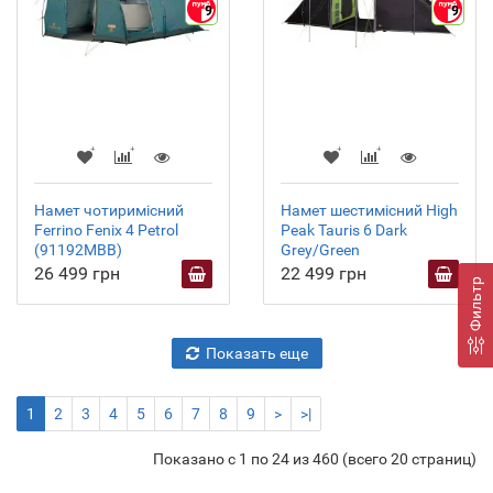
9
9
Намет чотиримісний
Намет шестимісний High
Ferrino Fenix 4 Petrol
Peak Tauris 6 Dark
(91192MBB)
Grey/Green
26 499 грн
22 499 грн
Фильтр
Показать еще
1
2
3
4
5
6
7
8
9
>
>|
Показано с 1 по 24 из 460 (всего 20 страниц)