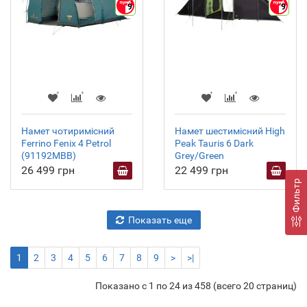
9
9
Намет чотиримісний
Намет шестимісний High
Ferrino Fenix 4 Petrol
Peak Tauris 6 Dark
(91192MBB)
Grey/Green
26 499 грн
22 499 грн
Фильтр
Показать еще
1
2
3
4
5
6
7
8
9
>
>|
Показано с 1 по 24 из 458 (всего 20 страниц)