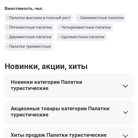
Вместимость, чел.
- Палатки высокие в полный рост
- Семиместные палатки
- Пятиместные палатки
- Четырехместные палатки
- Двухместные палатки
- Одноместные палатки
- Палатки трехместные
Новинки, акции, хиты
Новинки категории Палатки
туристические
В этой категории представлены следующие новинки:
Акционные товары категории Палатки
Палатка пятиместная Ranger Tornado 5 RA6623
3 999 грн
туристические
Палатка трехместная Ranger Yellowstone 3 RA6626
1 999
грн
Сейчас со скидкой доступны следующие товары:
Палатка 4-х местная Ranger Ascent 4 RA6620
3 099 грн
Хиты продаж Палатки туристические
Тент-парус теневой для дома, сада и туризма Springos 4 x