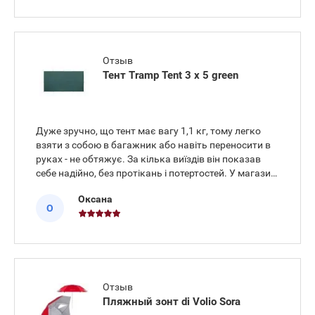
Отзыв
Тент Tramp Tent 3 х 5 green
Дуже зручно, що тент має вагу 1,1 кг, тому легко
взяти з собою в багажник або навіть переносити в
руках - не обтяжує. За кілька виїздів він показав
себе надійно, без протікань і потертостей. У магазині
порадили, як краще купити цей тент, підказали
Оксана
різницю між моделями та швидко оформили
О
доставку.
Отзыв
Пляжный зонт di Volio Sora