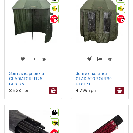
7
7
7
7
Зонтик карповый
Зонтик палатка
GLADIATOR UT25
GLADIATOR ОUT30
GL8175
GL8171
3 528 грн
4 799 грн
10
10