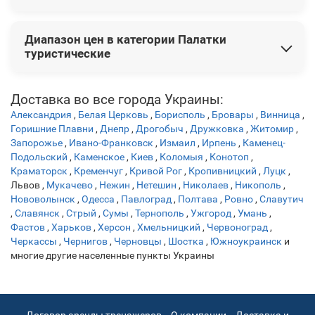
Палатка трехместная Ranger Ascent 3 RA6619
2 799 грн
4 м Orange
3 499 грн
2 199 грн
Палатка 4-х местная Ranger Scout 4 RA6622
2 999 грн
Самые покупаемые товары:
Диапазон цен в категории Палатки
Палатка туристическая восьмиместная KILIMANJARO
туристические
8м
4 599 грн
Цены на товары варьируются от 574 грн до 39 499 грн.
Доставка во все города Украины:
Александрия
,
Белая Церковь
,
Борисполь
,
Бровары
,
Винница
,
Горишние Плавни
,
Днепр
,
Дрогобыч
,
Дружковка
,
Житомир
,
Запорожье
,
Ивано-Франковск
,
Измаил
,
Ирпень
,
Каменец-
Подольский
,
Каменское
,
Киев
,
Коломыя
,
Конотоп
,
Краматорск
,
Кременчуг
,
Кривой Рог
,
Кропивницкий
,
Луцк
,
Львов
,
Мукачево
,
Нежин
,
Нетешин
,
Николаев
,
Никополь
,
Нововолынск
,
Одесса
,
Павлоград
,
Полтава
,
Ровно
,
Славутич
,
Славянск
,
Стрый
,
Сумы
,
Тернополь
,
Ужгород
,
Умань
,
Фастов
,
Харьков
,
Херсон
,
Хмельницкий
,
Червоноград
,
Черкассы
,
Чернигов
,
Черновцы
,
Шостка
,
Южноукраинск
и
многие другие населенные пункты Украины
Договор аренды тренажеров
О компании
Доставка и