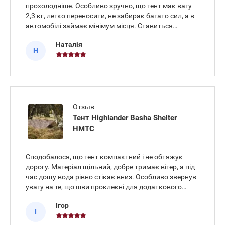
прохолодніше. Особливо зручно, що тент має вагу
2,3 кг, легко переносити, не забирає багато сил, а в
автомобілі займає мінімум місця. Ставиться
швидко, конструкція зрозуміла, не потрібно довго
Наталія
розбиратися. Після покупки доставили наступного
Н
дня.
Отзыв
Тент Highlander Basha Shelter
HMTC
Сподобалося, що тент компактний і не обтяжує
дорогу. Матеріал щільний, добре тримає вітер, а під
час дощу вода рівно стікає вниз. Особливо звернув
увагу на те, що шви проклеєні для додаткового
захисту - це дало більше впевненості, що волога не
Ігор
просочиться навіть під сильними краплями.
І
Покупкою задов