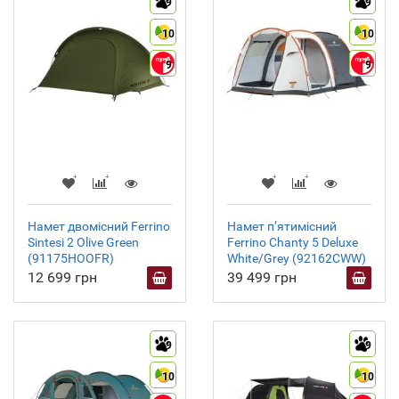
9
9
10
10
9
9
Намет двомісний Ferrino
Намет пʼятимісний
Sintesi 2 Olive Green
Ferrino Chanty 5 Deluxe
(91175HOOFR)
White/Grey (92162CWW)
12 699 грн
39 499 грн
9
9
10
10