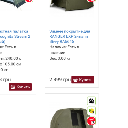
стная палатка
Зимнее покрытие для
ncognita Stream 2
RANGER EXP 2-mann
ый)
Bivvy RA6646
е:
Есть в
Наличие:
Есть в
ии
наличии
ры:
240.00 х
Вес:
3.00
кг
 х 105.00 см
00
кг
3 грн
2 899 грн
Купить
Купить
7
7
7