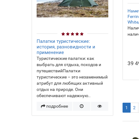
Намет
Ferri
White
Налич
нали
Палатки туристические:
история, разновидности и
применение
Туристические палатки: как
39 4
выбрать для отдыха, походов и
путешествийПалатки
туристические – это незаменимый
атрибут для любящих активный
отдых на природе. Они
обеспечивают надежную..
подробнее
1
2