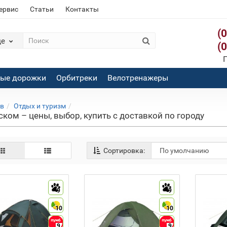
сервис
Статьи
Контакты
(
де
(
П
вые дорожки
Орбитреки
Велотренажеры
ов
Отдых и туризм
ком – цены, выбор, купить с доставкой по городу
Сортировка:
9
9
10
10
9
9