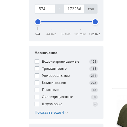
-
грн
574
44 тыс.
86 тыс.
129 тыс.
172 тыс.
Назначение
Водонепроницаемые
123
Треккинговые
165
Универсальные
214
Кемпинговые
273
Пляжные
18
Экспедиционные
30
Штурмовые
6
Показать еще 4