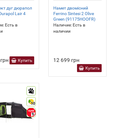
кт дуг дюрапол
Намет двомісний
urapol Lair 4
Ferrino Sintesi 2 Olive
Green (91175HOOFR)
е:
Есть в
Наличие:
Есть в
ии
наличии
 грн
12 699 грн
Купить
Купить
9
10
9