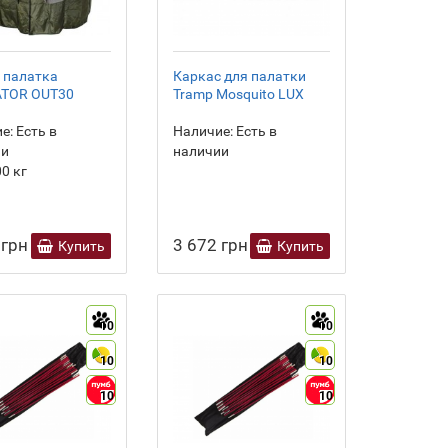
 палатка
Каркас для палатки
ATOR ОUT30
Tramp Mosquito LUX
1
е:
Есть в
Наличие:
Есть в
ии
наличии
00
кг
 грн
3 672 грн
Купить
Купить
10
10
10
10
10
10