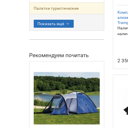
Палатки туристические
Комп
алюм
Tramp
Показать ещё
Налич
нали
Рекомендуем почитать
2 35