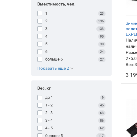
Вместимость, чел.
1
23
2
136
Зимн
3
пала
133
EXPE
4
95
Налич
5
30
нали
6
24
Разм
275.0
больше 6
27
Вес:
3
Показать еще 2
3 19
Вес, кг
до 1
9
1 - 2
45
2 - 3
63
3 - 4
86
4 - 5
62
больше 5
117