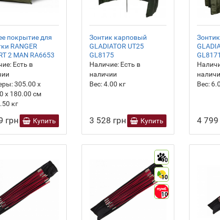
ее покрытие для
Зонтик карповый
Зонтик
тки RANGER
GLADIATOR UT25
GLADI
RT 2 MAN RA6653
GL8175
GL817
ие:
Есть в
Наличие:
Есть в
Наличи
чии
наличии
налич
еры:
305.00 х
Вес:
4.00
кг
Вес:
6.
0 х 180.00 см
.50
кг
9 грн
3 528 грн
4 799
Купить
Купить
10
10
10