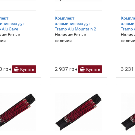
лект
Комплект
Компл
иниевых дуг
алюминиевых дуг
алюми
 Alu Cave
Tramp Alu Mountain 2
Tramp 
ие:
Есть в
Наличие:
Есть в
Наличи
чии
наличии
налич
0 грн
2 937 грн
3 231
Купить
Купить