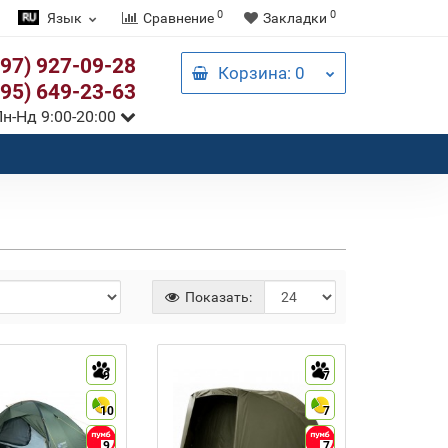
0
0
Язык
Сравнение
Закладки
097) 927-09-28
Корзина
: 0
095) 649-23-63
н-Нд 9:00-20:00
Показать:
9
7
10
7
9
7