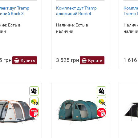
ект дуг Tramp
Комплект дуг Tramp
Компле
иний Rock 3
алюминий Rock 4
Tramp D
ие:
Есть в
Наличие:
Есть в
Наличи
чии
наличии
налич
5 грн
3 525 грн
1 616
Купить
Купить
9
9
10
10
9
9