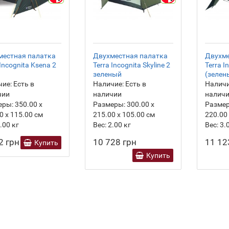
местная палатка
Двухместная палатка
Двухме
 Incognita Ksena 2
Terra Incognita Skyline 2
Terra I
зеленый
(зелен
ие:
Есть в
Наличие:
Есть в
Наличи
чии
наличии
налич
еры:
350.00 х
Размеры:
300.00 х
Разме
0 х 115.00 см
215.00 х 105.00 см
220.00
.00
кг
Вес:
2.00
кг
Вес:
3.
2 грн
10 728 грн
11 12
Купить
Купить