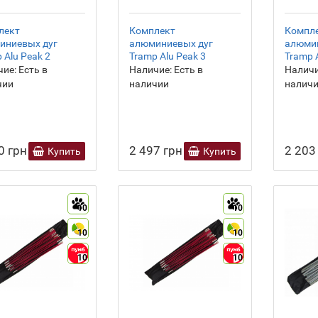
лект
Комплект
Компл
иниевых дуг
алюминиевых дуг
алюми
 Alu Peak 2
Tramp Alu Peak 3
Tramp 
ие:
Есть в
Наличие:
Есть в
Наличи
чии
наличии
налич
0 грн
2 497 грн
2 203
Купить
Купить
10
10
10
10
10
10