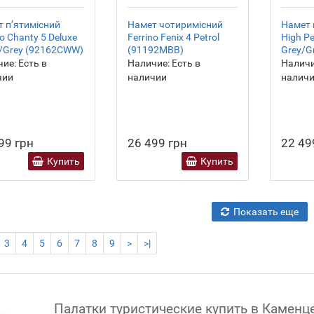
 пʼятимісний
Намет чотиримісний
Намет 
no Chanty 5 Deluxe
Ferrino Fenix 4 Petrol
High Pe
/Grey (92162CWW)
(91192MBB)
Grey/G
ие:
Есть в
Наличие:
Есть в
Наличи
чии
наличии
налич
99 грн
26 499 грн
22 49
Купить
Купить
Показать еще
3
4
5
6
7
8
9
>
>|
Палатки туристические купить в Камен