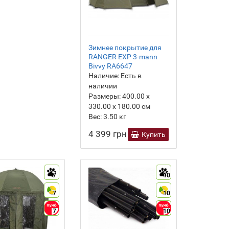
Зимнее покрытие для
RANGER EXP 3-mann
Bivvy RA6647
Наличие:
Есть в
наличии
Размеры:
400.00 х
330.00 х 180.00 см
Вес:
3.50
кг
4 399 грн
Купить
7
10
7
10
7
10