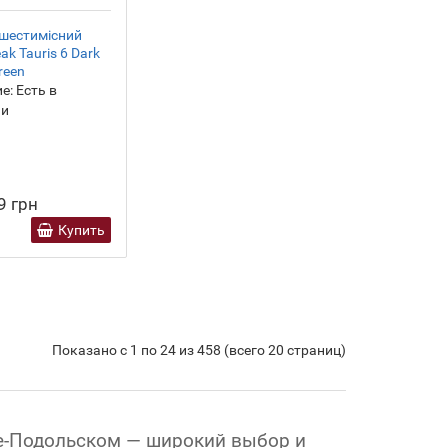
шестимісний
ak Tauris 6 Dark
reen
е:
Есть в
ии
9 грн
Купить
Показано с 1 по 24 из 458 (всего 20 страниц)
це-Подольском — широкий выбор и