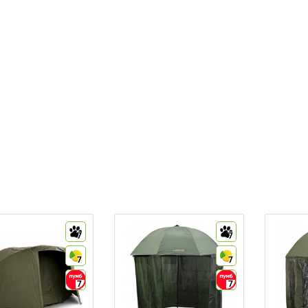
7
7
7
7
7
7