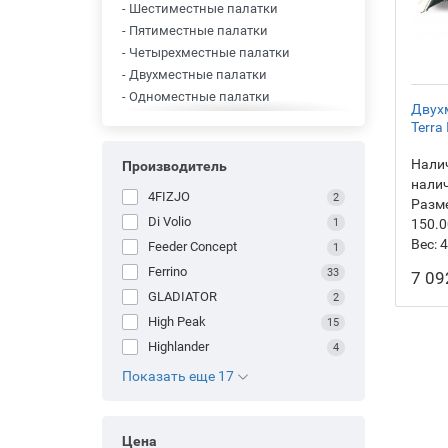
- Шестиместные палатки
- Пятиместные палатки
- Четырехместные палатки
- Двухместные палатки
- Одноместные палатки
Двух
- Палатки экспедиционные
Terra
- Палатки трекинговые
- Палатки кемпинговые
Налич
Производитель
нали
- Палатки универсальные
4FIZJO
2
Разм
- Палатки трехместные
Di Volio
1
150.0
Вес:
4
Feeder Concept
1
Ferrino
33
7 09
GLADIATOR
2
High Peak
15
Highlander
4
Показать еще 17
Цена