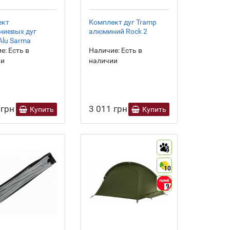
ект
Комплект дуг Tramp
ниевых дуг
алюминий Rock 2
Alu Sarma
е:
Есть в
Наличие:
Есть в
ии
наличии
 грн
3 011 грн
Купить
Купить
9
10
9