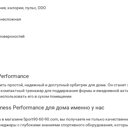
ние, калории, пульс, ODO
, несложная
поверхностей
Performance
упить простой, надежный и доступный орбитрек для дома. Он стан
ет компактный тренажер для поддержания формы и ежедневной акти
 использовать его в сухом помещении.
tness Performance для дома именно у нас
а в магазине Sport90-60-90.com, вы получаете не только качестве
неджеры с глубокими знаниями спортивного оборудования, которы