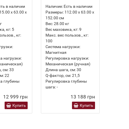
ть в наличии
Наличие:
Есть в наличии
Наличие
15.00 х 63.00 х
Размеры:
112.00 х 63.00 х
Размеры
152.00 см
157.00 
г
Вес:
28.00
кг
Вес:
24.
а, кг:
5
Вес маховика, кг:
9
Вес махо
ользов., кг:
Макс. вес пользов., кг:
Макс. ве
100
110
грузки:
Система нагрузки:
Система
Магнитная
Магнит
а нагрузки:
Регулировка нагрузки:
Регулир
ханическая)
Механическая (ручная)
Механич
, см:
33
Длина шага, см:
30
Длина ша
м:
22
Q-фактор, см:
21,5
Q-фактор
а глубины
Регулировка глубины
Регулир
шага:
-
шага:
-
12 999 грн
13 188 грн
Купить
Купить