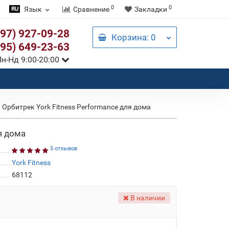
0
0
Язык
Сравнение
Закладки
097) 927-09-28
Корзина
: 0
095) 649-23-63
н-Нд 9:00-20:00
Орбитрек York Fitness Performance для дома
я дома
5 отзывов
York Fitness
68112
В наличии