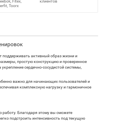
ebok, Fitex,
клиентов
erfit, Toorx
ренировок
чет поддерживать активный образ жизни и
 размеры, простую конструкцию и проверенное
а укрепление сердечно-сосудистой системы,
собенно важно для начинающих пользователей и
обеспечивая комплексную нагрузку и гармоничное
ю работу. Благодаря этому вы сможете
легко подстроить интенсивность под текущую