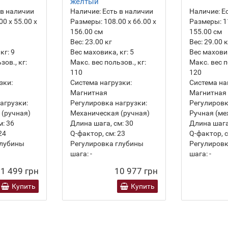
желтый
 в наличии
Наличие:
Есть в наличии
Наличие:
Ес
00 х 55.00 х
Размеры:
108.00 х 66.00 х
Размеры:
1
156.00 см
155.00 см
Вес:
23.00
кг
Вес:
29.00
к
кг:
9
Вес маховика, кг:
5
Вес маховик
зов., кг:
Макс. вес пользов., кг:
Макс. вес п
110
120
зки:
Система нагрузки:
Система на
Магнитная
Магнитная
агрузки:
Регулировка нагрузки:
Регулировк
 (ручная)
Механическая (ручная)
Ручная (ме
м:
36
Длина шага, см:
30
Длина шага
24
Q-фактор, см:
23
Q-фактор, с
глубины
Регулировка глубины
Регулировк
шага:
-
шага:
-
1 499 грн
10 977 грн
Купить
Купить