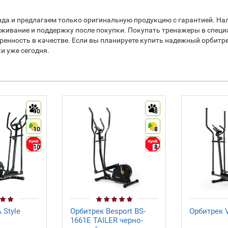
а и предлагаем только оригинальную продукцию с гарантией. Нал
живание и поддержку после покупки. Покупать тренажеры в специ
еренность в качестве. Если вы планируете купить надежный орбитр
и уже сегодня.
10
8
10
8
10
8
 Style
Орбитрек Besport BS-
Орбитрек V
1661E TAILER черно-