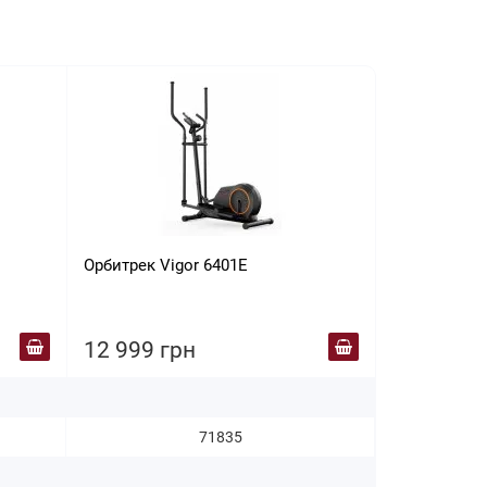
Орбитрек Vigor 6401E
Орбитрек Ho
Cosmo сер
12 999 грн
13 188 г
71835