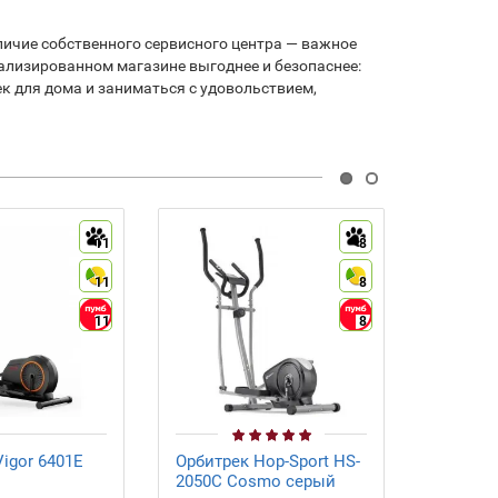
ичие собственного сервисного центра — важное
ализированном магазине выгоднее и безопаснее:
ек для дома и заниматься с удовольствием,
11
8
11
8
11
8
igor 6401E
Орбитрек Hop-Sport HS-
Орбитре
2050C Cosmo серый
MKE002