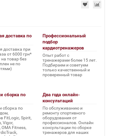
ая доставка по
Профессиональный
подбор
кардиотренажеров
я доставка при
за от 6000 грн*
Опыт работ с
 на товар без
тренажерами более 15 лет.
плен не по
Подбираем и советуем
стями)
только качественный и
проверенный товар
и сборка по
Два года онлайн-
консультаций
и сборка по
По обслуживанию и
дом,
ремонту спортивного
FitLogic, Spirit,
оборудования от
 Vigor,
профессионалов. Онлайн
, OMA Fitness,
консультации по сборке
rdicTrack,
тренажеров для наших