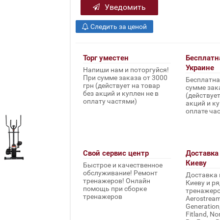
Уведомить
Следить за ценой
Торг уместен
Бесплатн
Украине
Напиши нам и поторгуйся!
При сумме заказа от 3000
Бесплатна
грн (действует на товар
сумме зака
без акций и куплен не в
(действует
оплату частями)
акций и ку
оплате ча
Свой сервис центр
Доставка 
Киеву
Быстрое и качественное
обслуживание! Ремонт
Доставка 
тренажеров! Онлайн
Киеву и ря
помощь при сборке
тренажеров 
тренажеров
Aerostream,
Generation
Fitland, No