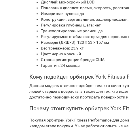
Дисплей: монохромный LCD
Показания дисплея: время, скорость, расстоя
Измеритель пульса: да
Конструкция: вертикальная, заднеприводная
Регулировка глубины шага: нет
Транспортировочные ролики: да
Регулируемые стабилизаторы: для неровных 
Размеры (Д×Ш×В): 120 × 53 × 157 см
Вес тренажера: 23,9 кг
Цвет: черно-красный
Страна регистрации бренда: США
Гарантия: 24 месяца
Кому подойдет орбитрек York Fitness 
Данная модель отлично подойдет тем, кто хочет к
людей старшего возраста, а также для тех, кто ищ
достаточно периодически протирать поверхности и
Почему стоит купить орбитрек York Fi
Покупая орбитрек York Fitness Performance для дом
каждом этапе покупки. У нас работают опытные ме