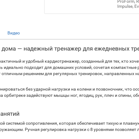
ProForm, Re
Impulse, Ev
Видео
для дома — надежный тренажер для ежедневных т
 практичный и удобный кардиотренажер, созданный для тех, кто хо
ель идеально подходит для домашних условий, сочетая компактные
нет отличным решением для регулярных тренировок, направленных н
нироваться без ударной нагрузки на колени и позвоночник, что о
на орбитреке задействуют мышцы ног, ягодиц, рук, плеч и спины, 
занятий
ной системой сопротивления, которая обеспечивает тихую и плавну
кружающим. Ручная регулировка нагрузки с 8 уровнями позволяет 