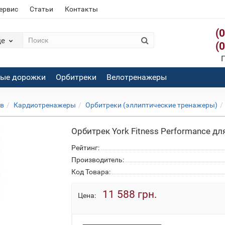
сервис
Статьи
Контакты
(
де
(
П
вые дорожки
Орбитреки
Велотренажеры
ов
Кардиотренажеры
Орбитреки (эллиптические тренажеры)
Орбитрек York Fitness Performance дл
Рейтинг:
Производитель:
Код Товара:
11 588 грн.
Цена: