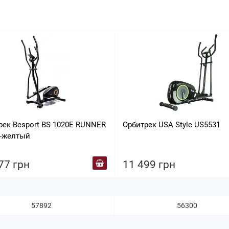
рек Besport BS-1020E RUNNER
Орбитрек USA Style US5531
-желтый
77 грн
11 499 грн
57892
56300