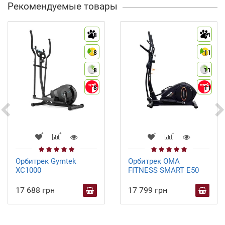
Рекомендуемые товары
8
11
8
11
8
11
8
11
Орбитрек Gymtek
Орбитрек OMA
XC1000
FITNESS SMART E50
17 688 грн
17 799 грн