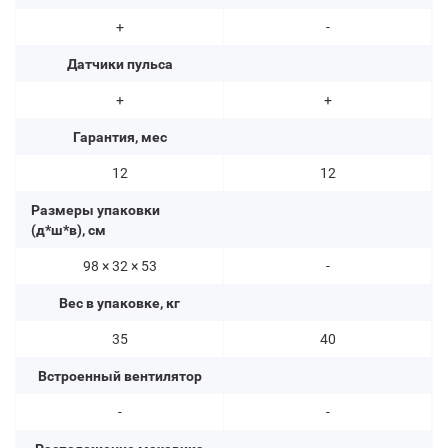
+
-
Датчики пульса
+
+
Гарантия, мес
12
12
Размеры упаковки
(д*ш*в), см
98 × 32 × 53
-
Вес в упаковке, кг
35
40
Встроенный вентилятор
-
-