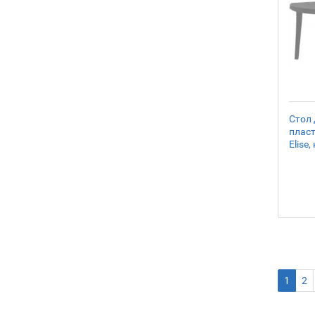
Стол 
пласт
Elise
1
2