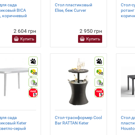
для сада
Стол пластиковый
Стол-с
тиковый BICA
Elise, беж Curver
ротанг 
s, коричневый
коричн
2 604 грн
2 950 грн
Купить
Купить
9
9
10
10
12
12
9
9
для сада
Стол-траснформер Cool
Стол д
иковый Keter
Bar RATTAN Keter
пласти
, светло-серый
Housto