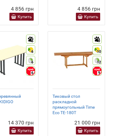
4 856 грн
4 856 грн
Купить
Купить
6
9
6
10
6
12
6
9
еревянный
Тиковый стол
KIDIGO
раскладной
прямоугольный Time
Eco TE-180T
14 370 грн
21 000 грн
Купить
Купить