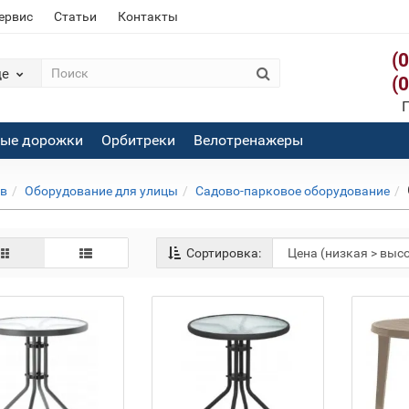
сервис
Статьи
Контакты
(
де
(
П
вые дорожки
Орбитреки
Велотренажеры
ов
Оборудование для улицы
Садово-парковое оборудование
Сортировка: