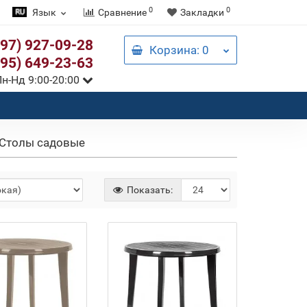
0
0
Язык
Сравнение
Закладки
097) 927-09-28
Корзина
: 0
095) 649-23-63
н-Нд 9:00-20:00
Столы садовые
Показать: