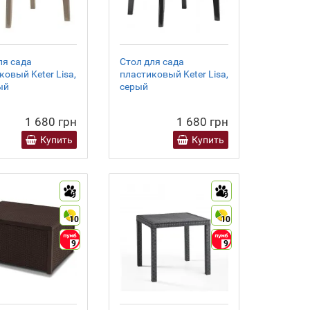
ля сада
Стол для сада
ковый Keter Lisa,
пластиковый Keter Lisa,
ый
серый
1 680 грн
1 680 грн
Купить
Купить
9
9
10
10
9
9