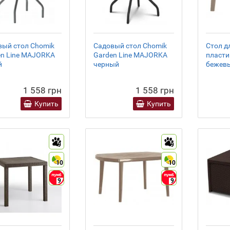
вый стол Chomik
Садовый стол Chomik
Стол д
en Line MAJORKA
Garden Line MAJORKA
пласти
й
черный
бежев
1 558 грн
1 558 грн
Купить
Купить
9
9
10
10
9
9