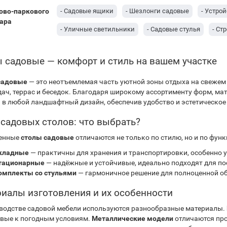
ово-паркового
- Садовые ящики
- Шезлонги садовые
- Устро
ара
- Уличные светильники
- Садовые стулья
- Ст
 садовые — комфорт и стиль на вашем участке
садовые
— это неотъемлемая часть уютной зоны отдыха на свежем 
дач, террас и беседок. Благодаря широкому ассортименту форм, ма
 в любой ландшафтный дизайн, обеспечив удобство и эстетическое
садовых столов: что выбрать?
енные
столы садовые
отличаются не только по стилю, но и по фун
кладные
— практичны для хранения и транспортировки, особенно 
тационарные
— надёжные и устойчивые, идеально подходят для по
омплекты со стульями
— гармоничное решение для полноценной об
иалы изготовления и их особенности
водстве садовой мебели используются разнообразные материалы.
вые к погодным условиям.
Металлические модели
отличаются пр