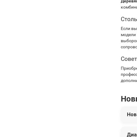
Деревя
комбини
Столы
Если вы
модели 
выбором
сопрово
Совет
Приобр
професс
дополни
Нов
Нов
В эт
Диа