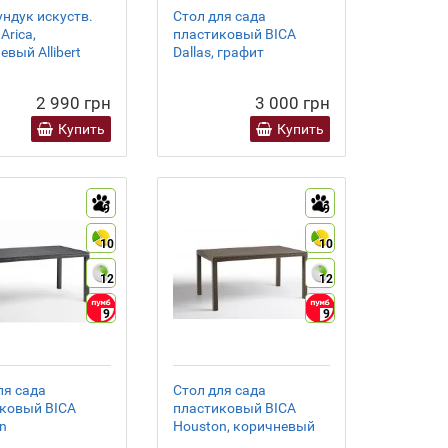
ундук искуств.
Стол для сада
Arica,
пластиковый BICA
евый Allibert
Dallas, графит
2 990 грн
3 000 грн
Купить
Купить
9
9
10
10
12
12
9
9
ля сада
Стол для сада
ковый BICA
пластиковый BICA
n
Houston, коричневый