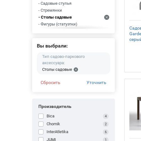
- Садовые стулья
- Стремянки
- Столы садовые
- Фигуры (статуэтки)
Садо
- Сетки для растений
Gard
- Секаторы
серы
- Хозблоки, сараи
Вы выбрали:
- Тачки садовые
Тип садово-паркового
- Павильоны садовые
аксессуара:
- Подставки для зонтов
Столы садовые
- Подвесные горшки (кашпо)
- Перголы
Сбросить
Уточнить
- Заборы (ограждения)
- Горшки для цветов напольные
- Садовая мебель
Производитель
- Лавки садовые
- Кресла садовые
Bica
4
- Компостеры
Chomik
2
- Качели садовые
InterAtletika
6
- Зонты садовые
JUMI
1