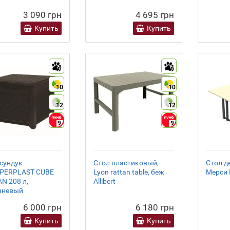
3 090 грн
4 695 грн
Купить
Купить
9
9
10
10
12
12
9
9
сундук
Стол пластиковый,
Стол д
PERPLAST CUBE
Lyon rattan table, беж
Мерси 
N 208 л,
Allibert
чневый
6 000 грн
6 180 грн
Купить
Купить