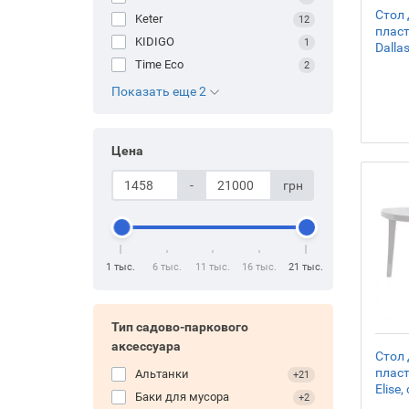
- Защитные чехлы и сетки
Стол 
Keter
12
- Емкости для сбора воды
плас
KIDIGO
- Клумбы (грядки)
1
Dalla
- Входные арки
Time Eco
2
- Велопарковки
Показать еще 2
- Вазы садовые
- Бордюры садовые
- Баки для мусора
Цена
- Альтанки
-
грн
1 тыс.
6 тыс.
11 тыс.
16 тыс.
21 тыс.
Тип садово-паркового
аксессуара
Стол 
пласт
Альтанки
+21
Elise
Баки для мусора
+2