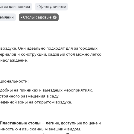
йства для полива
- Урны уличные
ремянки
- Столы садовые
воздухе. Они идеально подходят для загородных
териалов и конструкций, садовый стол можно легко
 наслаждение.
кциональности:
удобны на пикниках и выездных мероприятиях.
стоянного размещения в саду.
еденной зоны на открытом воздухе.
Пластиковые столы
— лёгкие, доступные по цене и
очностью и изысканным внешним видом.