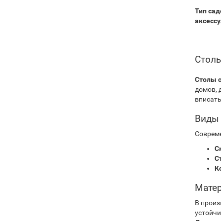
Тип сад
аксессу
Столы
Столы 
домов, 
вписать
Виды 
Соврем
С
С
К
Матер
В произ
устойчи