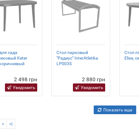
для сада
Стол парковый
Стол п
иковый Keter
"Радиус" InterAtletika
Elise, 
, коричневый
LP003S
2 498 грн
2 880 грн
Уведомить
Уведомить
Показать еще
>
>|