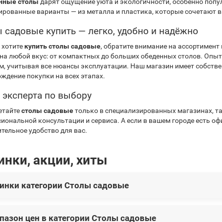
нные столы
дарят ощущение уюта и экологичности, особенно попу
рованные варианты — из металла и пластика, которые сочетают в 
 садовые купить — легко, удобно и надёжно
 хотите
купить столы садовые
, обратите внимание на ассортимент
на любой вкус: от компактных до больших обеденных столов. Опы
, учитывая все нюансы эксплуатации. Наш магазин имеет собстве
ждение покупки на всех этапах.
 эксперта по выбору
етайте
столы садовые
только в специализированных магазинах, так
иональной консультации и сервиса. А если в вашем городе есть о
тельное удобство для вас.
инки, акции, хиты
инки категории Столы садовые
ой категории представлены следующие новинки:
пазон цен в категории Столы садовые