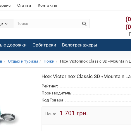
сервис
Статьи
Контакты
(
де
(
П
вые дорожки
Орбитреки
Велотренажеры
ов
Отдых и туризм
Ножи
Нож Victorinox Сlassic SD «Mountain 
Нож Victorinox Сlassic SD «Mountain L
Рейтинг:
Производитель:
Код Товара:
1 701 грн.
Цена: