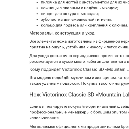
пилочка для ногтей с инструментом для их чи
ножницы с плавным и надёжным ходом;
пинцет для аккуратных задач;
зубочистка для ежедневной гигиены;
кольцо для подвеса или крепления к ключам.
Материалы, конструкция и уход
Все элементы ножа изготовлены из фирменной нержа
приятна на ощупь, устойчива к износу и легко очи
Для ухода достаточно периодически промывать но
рекомендуется в сухом месте, избегая длительного 
Кому подойдёт Victorinox Classic SD «Mountain 
Эта модель подойдёт мужчинам и женщинам, котор
также удачным подарком. Покупка такого инструме
Нож Victorinox Сlassic SD «Mountain 
Если вы планируете покупайте оригинальный швейц
профессиональные менеджеры с большим опытом и 
использования.
Мы являемся официальными представителями бренд