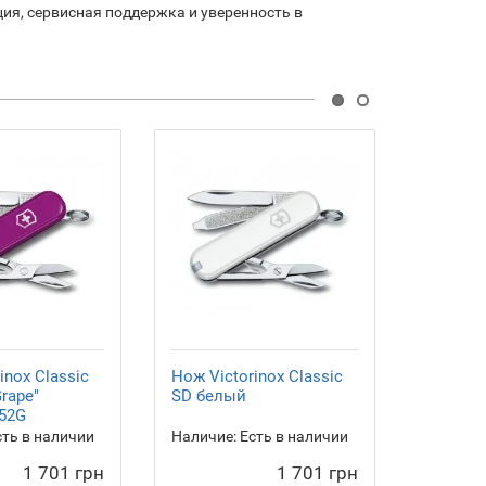
ия, сервисная поддержка и уверенность в
inox Сlassic
Нож Victorinox Сlassic
Нож Vic
Grape"
SD белый
SD "Sunn
.52G
арт.0.6
ть в наличии
Наличие:
Есть в наличии
Наличие
1 701 грн
1 701 грн