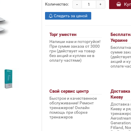
-
Ку
Количество:
+
Следить за ценой
Торг уместен
Бесплатн
Украине
Напиши нам и поторгуйся!
При сумме заказа от 3000
Бесплатна
грн (действует на товар
сумме зака
без акций и куплен не в
(действует
оплату частями)
акций и ку
оплате ча
Свой сервис центр
Доставка 
Киеву
Быстрое и качественное
обслуживание! Ремонт
Доставка 
тренажеров! Онлайн
Киеву и ря
помощь при сборке
тренажеров 
тренажеров
Aerostream,
Generation
Fitland, No