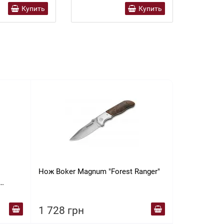
Купить
Купить
Нож Boker Magnum "Forest Ranger"
Нож Boker 
8.5 см. Скл.
м
1 728 грн
1 728 гр