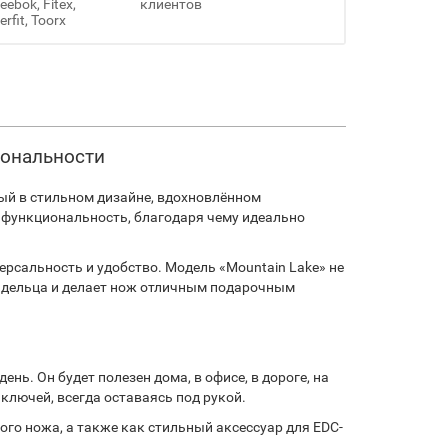
ebok, Fitex,
клиентов
erfit, Toorx
иональности
ный в стильном дизайне, вдохновлённом
ю функциональность, благодаря чему идеально
ерсальность и удобство. Модель «Mountain Lake» не
ладельца и делает нож отличным подарочным
ь. Он будет полезен дома, в офисе, в дороге, на
ключей, всегда оставаясь под рукой.
ого ножа, а также как стильный аксессуар для EDC-