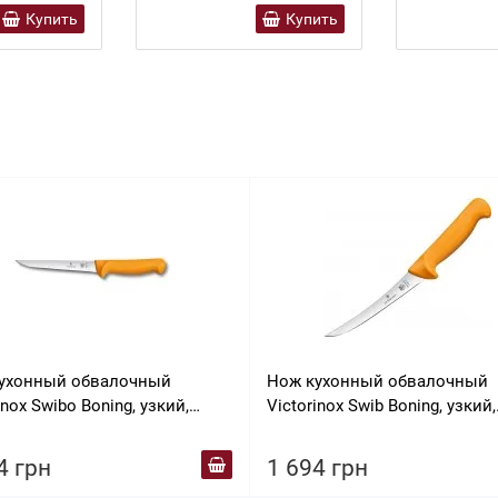
Купить
Купить
ухонный обвалочный
Нож кухонный обвалочный
inox Swibo Boning, узкий,
Victorinox Swib Boning, узкий,
евый, 16 см
изогнутый, оранжевый, 16 с
арт.5.8405.16
4 грн
1 694 грн