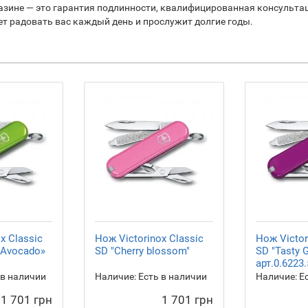
зине — это гарантия подлинности, квалифицированная консультац
ет радовать вас каждый день и прослужит долгие годы.
x Сlassic
Нож Victorinox Сlassic
Нож Victor
 Avocado»
SD "Cherry blossom"
SD "Tasty 
арт.0.6223
 в наличии
Наличие:
Есть в наличии
Наличие:
Ес
1 701 грн
1 701 грн