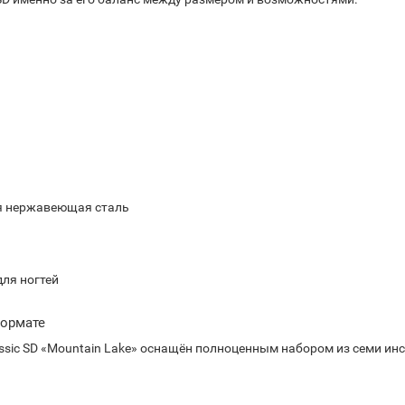
я нержавеющая сталь
для ногтей
ормате
assic SD «Mountain Lake» оснащён полноценным набором из семи ин