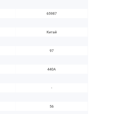
65987
Китай
97
440A
-
56