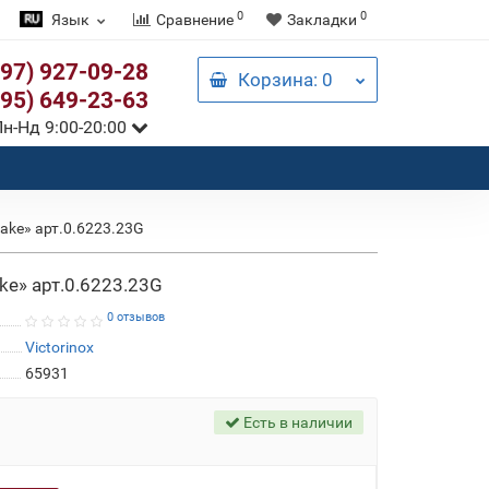
0
0
Язык
Сравнение
Закладки
097) 927-09-28
Корзина
: 0
095) 649-23-63
н-Нд 9:00-20:00
Lake» арт.0.6223.23G
ake» арт.0.6223.23G
0 отзывов
Victorinox
65931
Есть в наличии