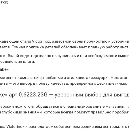
стки;
веющей стали Victorinox, известной своей прочностью и устойчив
щается. Точная подгонка деталей обеспечивает плавную работу инс
ж в тёплой воде, тщательно высушивать и при необходимости сма
воздействия влаги.
Lake»
ые ценят компактные, надёжные и стильные аксессуары. Нож стан
нта — это выбор в пользу качества, проверенного десятилетиями.
Lake» арт.0.6223.23G — уверенный выбор для выго
арский нож, стоит обращаться в специализированные магазины, та
глубокими знаниями, которые всегда помогут правильно подобрат
а Victorinox и располагаем собственным сервисным центром, что