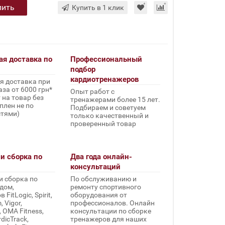
пить
Купить в 1 клик
ая доставка по
Профессиональный
подбор
кардиотренажеров
я доставка при
за от 6000 грн*
Опыт работ с
 на товар без
тренажерами более 15 лет.
плен не по
Подбираем и советуем
стями)
только качественный и
проверенный товар
и сборка по
Два года онлайн-
консультаций
и сборка по
По обслуживанию и
дом,
ремонту спортивного
FitLogic, Spirit,
оборудования от
 Vigor,
профессионалов. Онлайн
, OMA Fitness,
консультации по сборке
rdicTrack,
тренажеров для наших