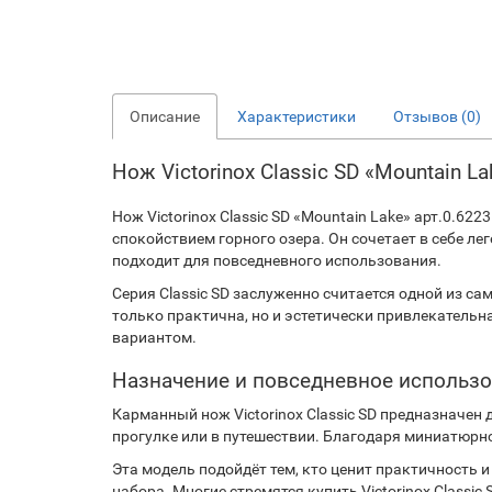
Описание
Характеристики
Отзывов (0)
Нож Victorinox Сlassic SD «Mountain 
Нож Victorinox Сlassic SD «Mountain Lake» арт.0.
спокойствием горного озера. Он сочетает в себе л
подходит для повседневного использования.
Серия Classic SD заслуженно считается одной из с
только практична, но и эстетически привлекатель
вариантом.
Назначение и повседневное использ
Карманный нож Victorinox Classic SD предназначен 
прогулке или в путешествии. Благодаря миниатюрно
Эта модель подойдёт тем, кто ценит практичность 
набора. Многие стремятся купить Victorinox Classi