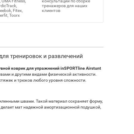
, OMA Fitness,
консультации по сборке
rdicTrack,
тренажеров для наших
ebok, Fitex,
клиентов
erfit, Toorx
 для тренировок и развлечений
вной коврик для упражнений inSPORTline Airstunt
твами и другими видами физической активности.
стяжек и трюков любого уровня сложности.
усиленными швами. Такой материал сохраняет форму,
 делает мат надежной амортизационной подушкой,