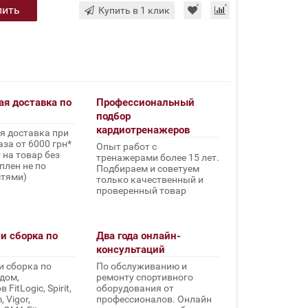
пить
Купить в 1 клик
ая доставка по
Профессиональный
подбор
кардиотренажеров
я доставка при
за от 6000 грн*
Опыт работ с
 на товар без
тренажерами более 15 лет.
плен не по
Подбираем и советуем
стями)
только качественный и
проверенный товар
и сборка по
Два года онлайн-
консультаций
и сборка по
По обслуживанию и
дом,
ремонту спортивного
FitLogic, Spirit,
оборудования от
 Vigor,
профессионалов. Онлайн