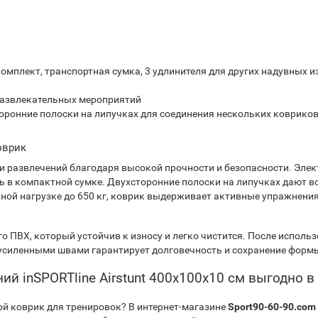
омплект, транспортная сумка, 3 удлинителя для других надувных и
 развлекательных мероприятий
торонние полоски на липучках для соединения нескольких коврико
оврик
 и развлечений благодаря высокой прочности и безопасности. Элек
нить в компактной сумке. Двухсторонние полоски на липучках дают
ой нагрузке до 650 кг, коврик выдерживает активные упражнения
го ПВХ, который устойчив к износу и легко чистится. После исполь
 усиленными швами гарантирует долговечность и сохранение форм
й inSPORTline Airstunt 400x100x10 см выгодно в
й коврик для тренировок? В интернет-магазине
Sport90-60-90.com