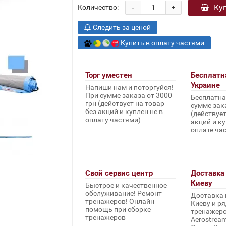
-
Ку
Количество:
+
Следить за ценой
Купить в оплату частями
Торг уместен
Бесплатн
Украине
Напиши нам и поторгуйся!
При сумме заказа от 3000
Бесплатна
грн (действует на товар
сумме зака
без акций и куплен не в
(действует
оплату частями)
акций и ку
оплате ча
Свой сервис центр
Доставка 
Киеву
Быстрое и качественное
обслуживание! Ремонт
Доставка 
тренажеров! Онлайн
Киеву и ря
помощь при сборке
тренажеров 
тренажеров
Aerostream,