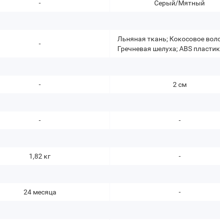
-
Серый/Мятный
Льняная ткань; Кокосовое вол
-
Гречневая шелуха; ABS пласти
-
2 см
-
-
1,82 кг
-
24 месяца
-