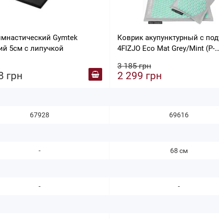
имнастический Gymtek
Коврик акупунктурный с по
ий 5см с липучкой
4FIZJO Eco Mat Grey/Mint (P-
5907739312181)
3 185 грн
8 грн
2 299 грн
67928
69616
-
68 см
-
-