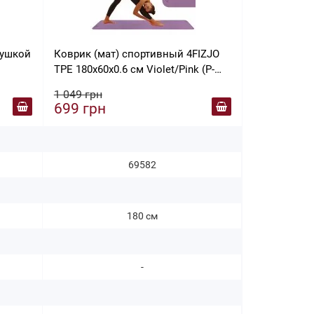
душкой
Коврик (мат) спортивный 4FIZJO
TPE 180x60x0.6 см Violet/Pink (P-
5907739316950)
1 049 грн
699 грн
69582
180 см
-