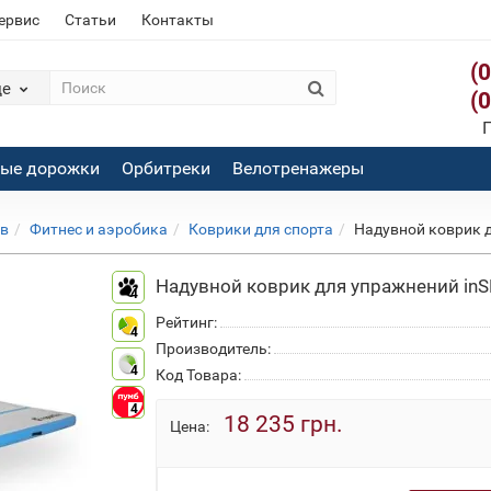
сервис
Статьи
Контакты
(
де
(
П
вые дорожки
Орбитреки
Велотренажеры
ов
Фитнес и аэробика
Коврики для спорта
Надувной коврик д
Надувной коврик для упражнений inSP
4
Рейтинг:
4
Производитель:
4
Код Товара:
4
18 235 грн.
Цена: