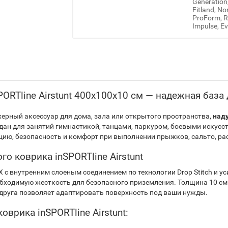
Generation
Fitland, No
ProForm, Re
Impulse, Ev
ORTline Airstunt 400x100x10 см — надежная база
ерный аксессуар для дома, зала или открытого пространства,
наду
дан для занятий гимнастикой, танцами, паркуром, боевыми искусс
ию, безопасность и комфорт при выполнении прыжков, сальто, ра
о коврика inSPORTline Airstunt
Х с внутренним слоеным соединением по технологии Drop Stitch и 
бходимую жесткость для безопасного приземления. Толщина 10 см
 друга позволяет адаптировать поверхность под ваши нужды.
врика inSPORTline Airstunt: