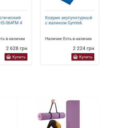
стический
Коврик акупунктурный
Коврик
 HS-064FM 4
с валиком Gymtek
Cornix 
XR-0317
ть в наличии
Наличие:
Есть в наличии
Наличие
2 628 грн
2 224 грн
Купить
Купить