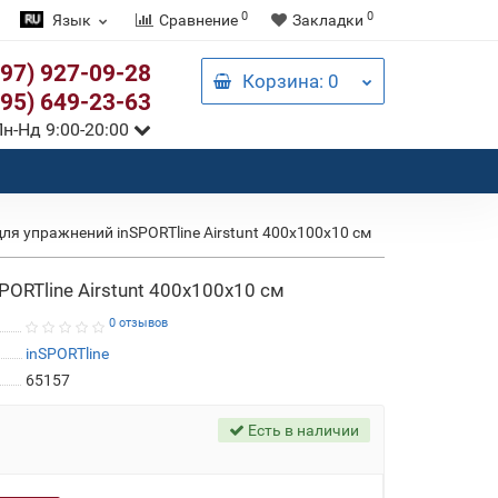
0
0
Язык
Сравнение
Закладки
097) 927-09-28
Корзина
: 0
095) 649-23-63
н-Нд 9:00-20:00
ля упражнений inSPORTline Airstunt 400x100x10 см
ORTline Airstunt 400x100x10 см
0 отзывов
inSPORTline
65157
Есть в наличии