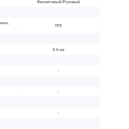
Фиолетовый/Розовый
окно;
TPE
к
0.6 см
-
-
-