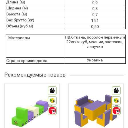
Длина (м)
0,9
Ширина (м)
0,8
Высота (м)
0,7
Вес брутто (кг)
15,1
Объем (куб.м)
0,50
ПВХ-ткань, поролон первичный
Материалы
22кг/м.куб, молнии, застежки,
липучки
Украина
Страна производства
Рекомендуемые товары
6
6
6
6
6
6