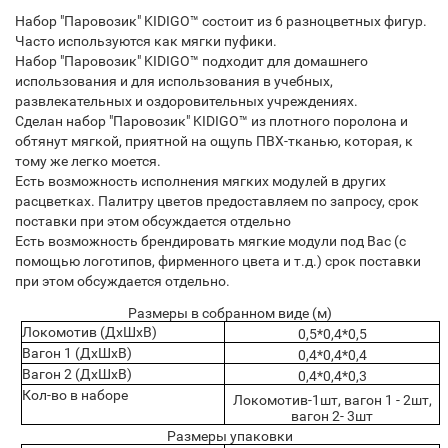
Набор "Паровозик" KIDIGO™ состоит из 6 разноцветных фигур.
Часто используются как мягки пуфики.
Набор "Паровозик" KIDIGO™ подходит для домашнего
использования и для использования в учебных,
развлекательных и оздоровительных учреждениях.
Сделан набор "Паровозик" KIDIGO™ из плотного поролона и
обтянут мягкой, приятной на ощупь ПВХ-тканью, которая, к
тому же легко моется.
Есть возможность исполнения мягких модулей в других
расцветках. Палитру цветов предоставляем по запросу, срок
поставки при этом обсуждается отдельно
Есть возможность брендировать мягкие модули под Вас (с
помощью логотипов, фирменного цвета и т.д.) срок поставки
при этом обсуждается отдельно.
Размеры в собранном виде (м)
Локомотив (ДхШхВ)
0,5*0,4*0,5
Вагон 1 (ДхШхВ)
0,4*0,4*0,4
Вагон 2 (ДхШхВ)
0,4*0,4*0,3
Кол-во в наборе
Локомотив-1шт, вагон 1 - 2шт,
вагон 2- 3шт
Размеры упаковки