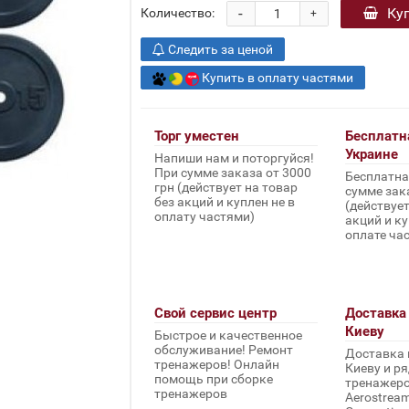
-
Ку
Количество:
+
Следить за ценой
Купить в оплату частями
Торг уместен
Бесплатн
Украине
Напиши нам и поторгуйся!
При сумме заказа от 3000
Бесплатна
грн (действует на товар
сумме зака
без акций и куплен не в
(действует
оплату частями)
акций и ку
оплате ча
Свой сервис центр
Доставка 
Киеву
Быстрое и качественное
обслуживание! Ремонт
Доставка 
тренажеров! Онлайн
Киеву и ря
помощь при сборке
тренажеров 
тренажеров
Aerostream,