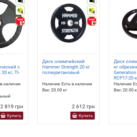
5
4
5
4
5
4
Диск олимпийский
Диск олим
ический с
Hammer Strength 20 кг
кг обрези
20 кг, TI-
полиуретановый
Generation
RCP17-20 
 в наличии
Наличие:
Есть в наличии
Наличие:
Ес
Вес:
20.00
кг
Вес:
20.00
к
льный
2 819 грн
2 612 грн
Купить
Купить