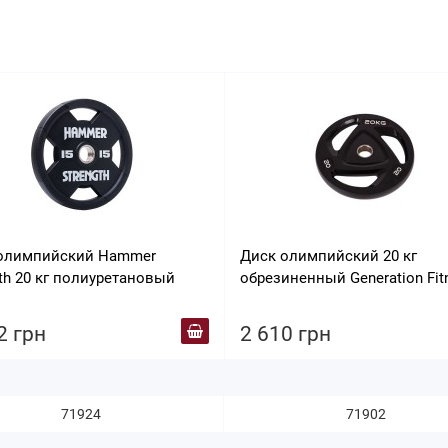
олимпийский Hammer
Диск олимпийский 20 кг
gth 20 кг полиуретановый
обрезиненный Generation Fit
RCP17-20 кг черный
2 грн
2 610 грн
71924
71902