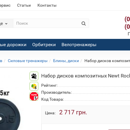
сервис
Статьи
Контакты
(
де
(
П
вые дорожки
Орбитреки
Велотренажеры
ов
Силовые тренажеры
Блины, диски
Набор дисков композит
Набор дисков композитных Newt Roc
5
Рейтинг:
5
Производитель:
5
Код Товара:
2 717 грн.
Цена: