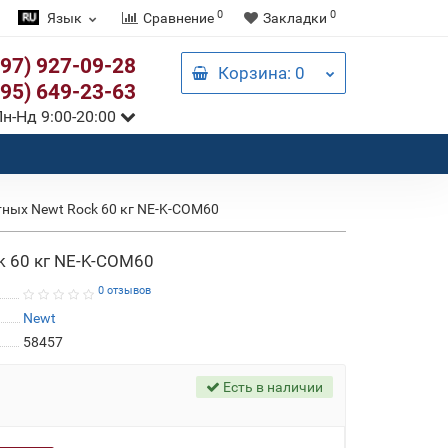
0
0
Язык
Сравнение
Закладки
097) 927-09-28
Корзина
: 0
095) 649-23-63
н-Нд 9:00-20:00
ных Newt Rock 60 кг NE-K-COM60
k 60 кг NE-K-COM60
0 отзывов
Newt
58457
Есть в наличии