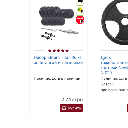
8
8
8
Набор Elitum Titan 46 кг
Диск
со штангой и гантелями
тяжелоатлет
хватами Newt 
N-020
Наличие:
Есть в наличии
Наличие:
Есть
Класс:
профессиона
2 747 грн
Купить