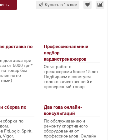
пить
Купить в 1 клик
ая доставка по
Профессиональный
подбор
кардиотренажеров
я доставка при
за от 6000 грн*
Опыт работ с
 на товар без
тренажерами более 15 лет.
плен не по
Подбираем и советуем
стями)
только качественный и
проверенный товар
и сборка по
Два года онлайн-
консультаций
и сборка по
По обслуживанию и
дом,
ремонту спортивного
FitLogic, Spirit,
оборудования от
 Vigor,
профессионалов. Онлайн