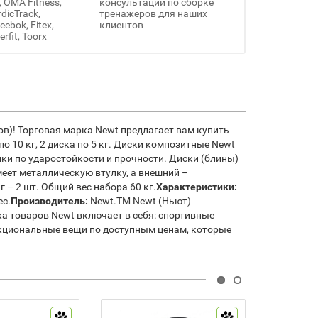
, OMA Fitness,
консультации по сборке
rdicTrack,
тренажеров для наших
ebok, Fitex,
клиентов
erfit, Toorx
ов)! Торговая марка Newt предлагает вам купить
о 10 кг, 2 диска по 5 кг. Диски композитные Newt
ки по ударостойкости и прочности. Диски (блины)
еет металлическую втулку, а внешний –
 кг – 2 шт. Общий вес набора 60 кг.
Характеристики:
ес.
Производитель:
Newt.ТМ Newt (Ньют)
ка товаров Newt включает в себя: спортивные
нкциональные вещи по доступным ценам, которые
2 925 г