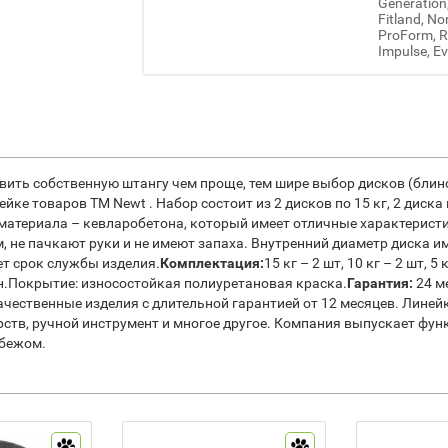
Generation
Fitland, No
ProForm, Re
Impulse, Ev
вить собственную штангу чем проще, тем шире выбор дисков (блин
е товаров ТМ Newt . Набор состоит из 2 дисков по 15 кг, 2 диска п
материала – кевларобетона, который имеет отличные характеристи
е пачкают руки и не имеют запаха. Внутренний диаметр диска им
ет срок службы изделия.
Комплектация:
15 кг – 2 шт, 10 кг – 2 шт, 5
н.Покрытие: износостойкая полиуретановая краска.
Гарантия:
24 м
ачественные изделия с длительной гарантией от 12 месяцев. Линей
рств, ручной инструмент и многое другое. Компания выпускает фу
убежом.