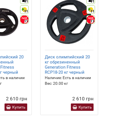
11
11
11
11
11
11
пийский 20
Диск олимпийский 20
Бамперн
ненный
кг обрезиненный
15 кг
 Fitness
Generation Fitness
кг черный
RCP18-20 кг черный
ть в наличии
Наличие:
Есть в наличии
Наличие
г
Вес:
20.00
кг
2 610 грн
2 610 грн
Купить
Купить