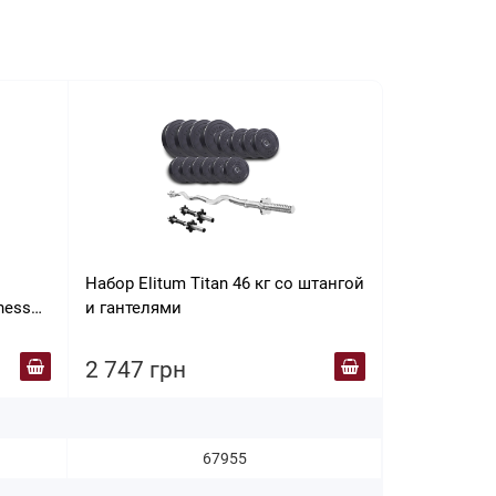
Набор Elitum Titan 46 кг со штангой
Диск тяжел
и гантелями
ness
хватами Newt
2 747 грн
2 819 гр
67955