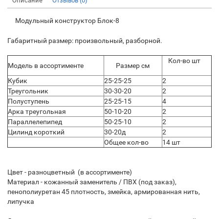
Описание
Отзывов (0)
Модульный конструктор Блок-8​
Габаритный размер: произвольный, разборной.
Кол-во шт
Модель в ассортименте
Размер см
Кубик
25-25-25
2
Треугольник
30-30-20
2
Полуступень
25-25-15
4
Арка треугольная
50-10-20
2
Параллелепипед
50-25-10
2
Цилинд короткий
30-20д
2
Общее кол-во
14 шт
Цвет - разноцветный (в ассортименте)
Материал - кожанный заменитель / ПВХ (под заказ),
пенополиуретан 45 плотность, змейка, армированная нить,
липучка