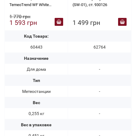
TemeoTrend WF White
(SW-01), ст. 930126
(7007500GYE000)
1 770 грн
1 593 грн
1 499 грн
Код Товара:
60443
62764
Назначение
Для дома
-
Тип
Метеостанции
-
Вес
0,255 кг
-
Вес в упаковке
0,451 кг
-