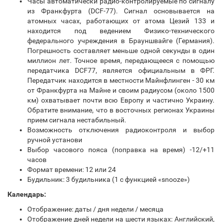
Часы автоматически радио-контролируемые по сигналу
из Франкфурта (DCF-77). Сигнал основывается на
атомных часах, работающих от атома Цезий 133 и
находится под ведением Физико-технического
федерального учреждения в Брауншвайге (Германия).
Погрешность составляет меньше одной секунды в один
миллион лет. Точное время, передающееся с помощью
передатчика DCF77, является официальным в ФРГ.
Передатчик находится в местности Майнфлинген - 30 км
от Франкфурта на Майне и своим радиусом (около 1500
км) охватывает почти всю Европу и частично Украину.
Обратите внимание, что в восточных регионах Украины
прием сигнала нестабильный.
Возможность отключения радиоконтроля и выбор
ручной установи
Выбор часового пояса (поправка на время) -12/+11
часов
Формат времени: 12 или 24
Будильник: 3 будильника (1 с функцией «snooze»)
Календарь:
Отображение: даты / дня недели / месяца
Отображение дней недели на шести языках: Английский,