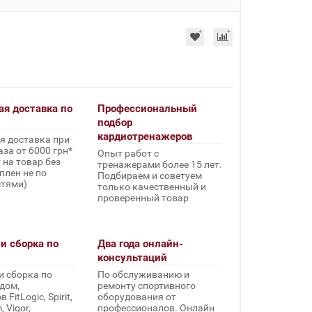
ая доставка по
Профессиональный
подбор
кардиотренажеров
я доставка при
за от 6000 грн*
Опыт работ с
 на товар без
тренажерами более 15 лет.
плен не по
Подбираем и советуем
стями)
только качественный и
проверенный товар
и сборка по
Два года онлайн-
консультаций
и сборка по
По обслуживанию и
дом,
ремонту спортивного
FitLogic, Spirit,
оборудования от
 Vigor,
профессионалов. Онлайн