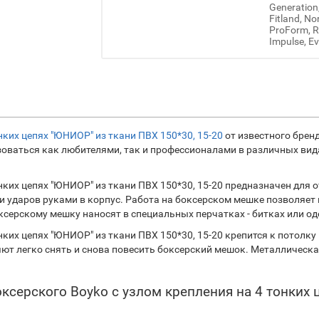
Generation
Fitland, No
ProForm, Re
Impulse, Ev
нких цепях "ЮНИОР" из ткани ПВХ 150*30, 15-20
от известного брен
ваться как любителями, так и профессионалами в различных видах
ких цепях "ЮНИОР" из ткани ПВХ 150*30, 15-20 предназначен для о
и ударов руками в корпус. Работа на боксерском мешке позволяет 
серскому мешку наносят в специальных перчатках - битках или о
ких цепях "ЮНИОР" из ткани ПВХ 150*30, 15-20 крепится к потолку
т легко снять и снова повесить боксерский мешок. Металлическая
ксерского Boyko с узлом крепления на 4 тонких 