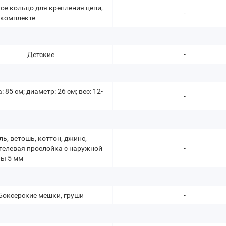
ое кольцо для крепления цепи,
-
 комплекте
Детские
-
 85 cм; диаметр: 26 см; вес: 12-
-
ль, ветошь, коттон, джинс,
гелевая прослойка с наружной
-
ы 5 мм
Боксерские мешки, груши
-