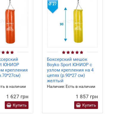
ксерский
Боксерский мешок
Мешок 
rt ЮНИОР
Boyko Sport ЮНИОР с
Boyko S
ом крепления
узлом крепления на 4
узлом к
р.70*27см)
цепях (р.90*27 см)
цепях (
желтый
синий
ть в наличии
Наличие:
Есть в наличии
Наличие
1 627 грн
1 857 грн
Купить
Купить