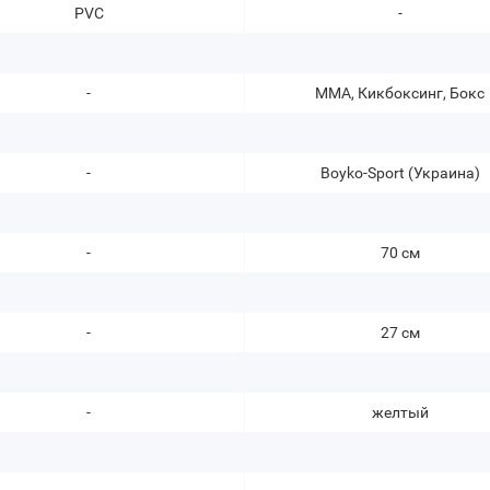
PVC
-
-
ММА, Кикбоксинг, Бокс
-
Boyko-Sport (Украина)
-
70 см
-
27 см
-
желтый