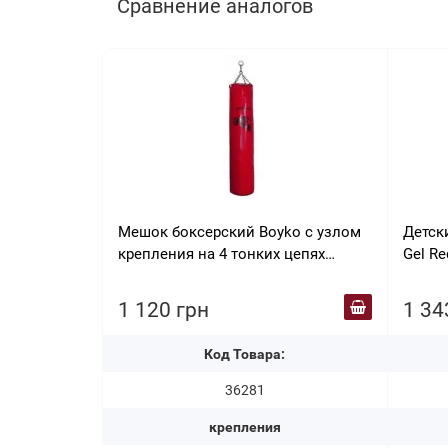
Сравнение аналогов
Мешок боксерский Boyko с узлом
Детск
крепления на 4 тонких цепях
Gel Re
"ЮНИОР" из ткани ПВХ 150*30, 15-
20
1 120 грн
1 34
Код Товара:
36281
крепления