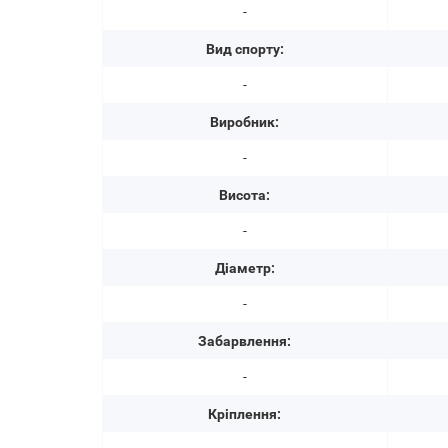
-
Вид спорту:
-
Виробник:
-
Висота:
-
Діаметр:
-
Забарвлення:
-
Кріплення: