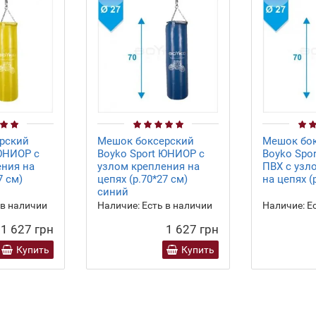
рский
Мешок боксерский
Мешок бо
ЮНИОР с
Boyko Sport ЮНИОР с
Boyko Spo
ения на
узлом крепления на
ПВХ с узл
7 см)
цепях (р.70*27 см)
на цепях (
синий
 в наличии
Наличие:
Есть в наличии
Наличие:
Ес
1 627 грн
1 627 грн
Купить
Купить