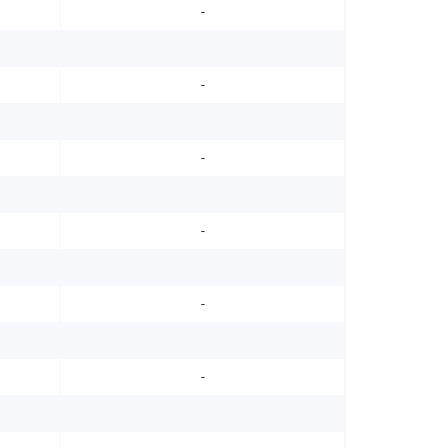
-
-
-
-
-
-