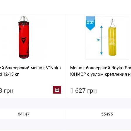
ий боксерский мешок V`Noks
Мешок боксерский Boyko Spo
d 12-15 кг
ЮНИОР с узлом крепления н
цепях (р.70*27 см) желтый
3 грн
1 627 грн
64147
55495