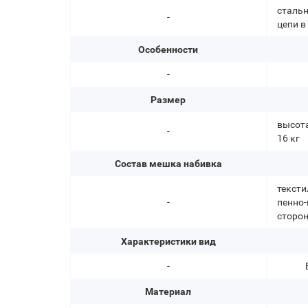
стальн
-
цепи в
Особенности
-
Размер
высота:
-
16 кг
Состав мешка набивка
тексти
-
пенно-
сторон
Характеристики вид
-
Материал