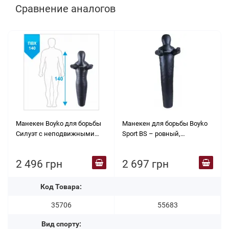
Сравнение аналогов
Манекен Boyko для борьбы
Манекен для борьбы Boyko
Силуэт с неподвижными
Sport BS – ровный,
руками из ткани ПВХ 140,
неподвижные руки, ПВХ
25-35 кг
рисовая соломка 110 см.
2 496 грн
2 697 грн
Код Товара:
35706
55683
Вид спорту: