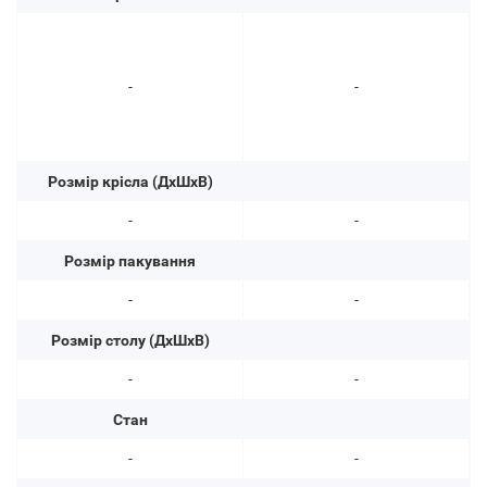
-
-
Розмір крісла (ДхШхВ)
-
-
Розмір пакування
-
-
Розмір столу (ДхШхВ)
-
-
Стан
-
-