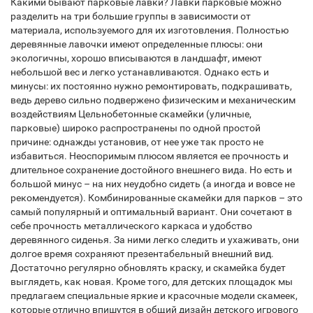
Какими бывают парковые лавки? Лавки парковые можно
разделить на три большие группы в зависимости от
материала, используемого для их изготовления. Полностью
деревянные лавочки имеют определенные плюсы: они
экологичны, хорошо вписываются в ландшафт, имеют
небольшой вес и легко устанавливаются. Однако есть и
минусы: их постоянно нужно ремонтировать, подкрашивать,
ведь дерево сильно подвержено физическим и механическим
воздействиям Цельнобетонные скамейки (уличные,
парковые) широко распространены по одной простой
причине: однажды установив, от нее уже так просто не
избавиться. Неоспоримым плюсом является ее прочность и
длительное сохранение достойного внешнего вида. Но есть и
большой минус – на них неудобно сидеть (а иногда и вовсе не
рекомендуется). Комбинированные скамейки для парков – это
самый популярный и оптимальный вариант. Они сочетают в
себе прочность металлического каркаса и удобство
деревянного сиденья. За ними легко следить и ухаживать, они
долгое время сохраняют презентабельный внешний вид.
Достаточно регулярно обновлять краску, и скамейка будет
выглядеть, как новая. Кроме того, для детских площадок мы
предлагаем специальные яркие и красочные модели скамеек,
которые отлично впишутся в общий дизайн детского игрового