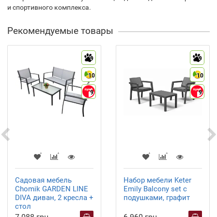
и спортивного комплекса.
Рекомендуемые товары
9
9
10
10
9
9
Садовая мебель
Набор мебели Keter
Chomik GARDEN LINE
Emily Balcony set с
DIVA диван, 2 кресла +
подушками, графит
стол
7 088 грн
6 960 грн