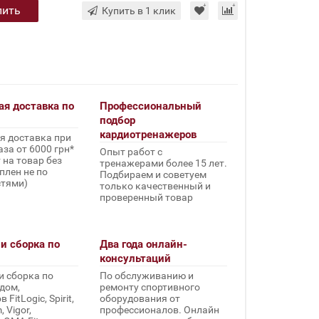
пить
Купить в 1 клик
ая доставка по
Профессиональный
подбор
кардиотренажеров
я доставка при
за от 6000 грн*
Опыт работ с
 на товар без
тренажерами более 15 лет.
плен не по
Подбираем и советуем
стями)
только качественный и
проверенный товар
и сборка по
Два года онлайн-
консультаций
и сборка по
По обслуживанию и
дом,
ремонту спортивного
FitLogic, Spirit,
оборудования от
 Vigor,
профессионалов. Онлайн