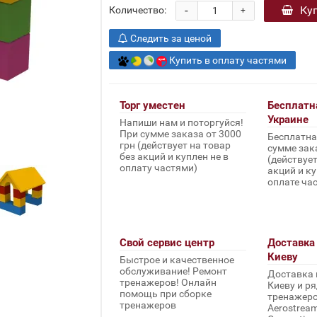
-
Ку
Количество:
+
Следить за ценой
Купить в оплату частями
Торг уместен
Бесплатн
Украине
Напиши нам и поторгуйся!
При сумме заказа от 3000
Бесплатна
грн (действует на товар
сумме зака
без акций и куплен не в
(действует
оплату частями)
акций и ку
оплате ча
Свой сервис центр
Доставка 
Киеву
Быстрое и качественное
обслуживание! Ремонт
Доставка 
тренажеров! Онлайн
Киеву и ря
помощь при сборке
тренажеров 
тренажеров
Aerostream,