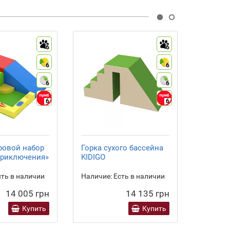
6
6
6
6
6
6
6
6
ровой набор
Горка сухого бассейна
Тренаж
приключения»
KIDIGO
KIDIGO 
ть в наличии
Наличие:
Есть в наличии
Наличие
14 005 грн
14 135 грн
Купить
Купить