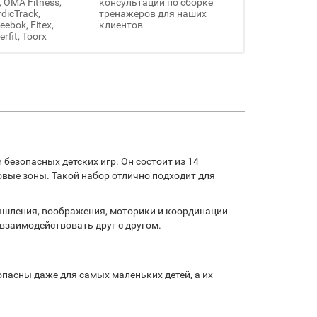
, OMA Fitness,
консультации по сборке
rdicTrack,
тренажеров для наших
ebok, Fitex,
клиентов
erfit, Toorx
безопасных детских игр. Он состоит из 14
овые зоны. Такой набор отлично подходит для
мышления, воображения, моторики и координации
взаимодействовать друг с другом.
опасны даже для самых маленьких детей, а их