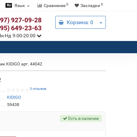
0
0
Язык
Сравнение
Закладки
097) 927-09-28
Корзина
: 0
095) 649-23-63
н-Нд 9:00-20:00
ик KIDIGO арт. 44042
2
0 отзывов
KIDIGO
59438
Есть в наличии