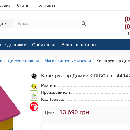
сервис
Статьи
Контакты
(
де
(
П
вые дорожки
Орбитреки
Велотренажеры
ов
Детские товары
Мягкие игровые модули
Конструктор Дом
Конструктор Домик KIDIGO арт. 4404
6
Рейтинг:
6
Производитель:
6
Код Товара:
6
13 690 грн.
Цена: