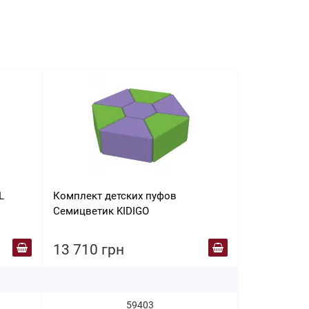
L
Комплект детских пуфов
Конструкто
Семицветик KIDIGO
KIDIGO
13 710 грн
13 750 г
59403