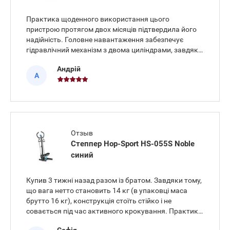
Практика щоденного використання цього
пристрою протягом двох місяців підтвердила його
надійність. Головне навантаження забезпечує
гідравлічний механізм з двома циліндрами, завдяки
чому хід педалей залишається рівним і м'яким.
Андрій
Куплений степер Stepper 2в1 Trex Sport TX-070SP
А
Twiz має зручну функцію тв
Отзыв
Степпер Hop-Sport HS-055S Noble
синий
Купив 3 тижні назад разом із братом. Завдяки тому,
що вага нетто становить 14 кг (в упаковці маса
брутто 16 кг), конструкція стоїть стійко і не
совається під час активного крокування. Практика
занять показала, що м'який поворотний механізм