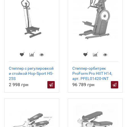
Степпер с регулировкой
Степпер-орбитрек
и стойкой Hop-Sport HS-
ProForm Pro HIIT H14,
25S
арт. PFEL01420-INT
2 998 грн
96 789 грн