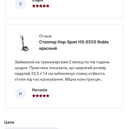
Софія
добре опрацьовує стегна та талію, а гідравлічні
С
циліндри пра
Отзыв
Степпер Hop-Sport HS-055S Noble
красный
Займаюся на тренажері вже 2 місяці по пів години
щодня. Практика показала, що широкий розмір
педалей 33,5 × 14 см забезпечує повну стійкість
стопи під час крокування. Міцна конструкція
розрахована на максимальне навантаження до 100
Наталія
кг, тому платформа під ногами відчувається
Н
надійно і не прогинається
Цена