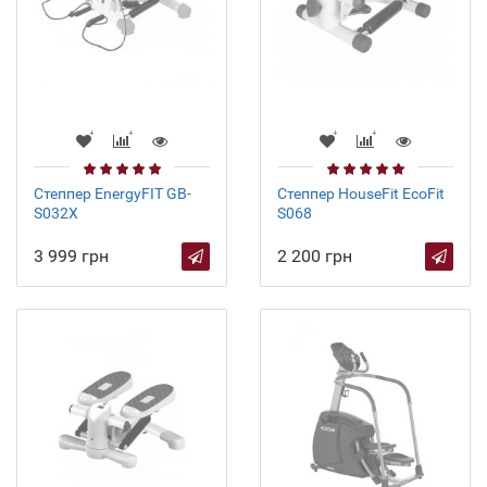
Степпер EnergyFIT GB-
Cтеппер HouseFit EcoFit
S032X
S068
3 999 грн
2 200 грн