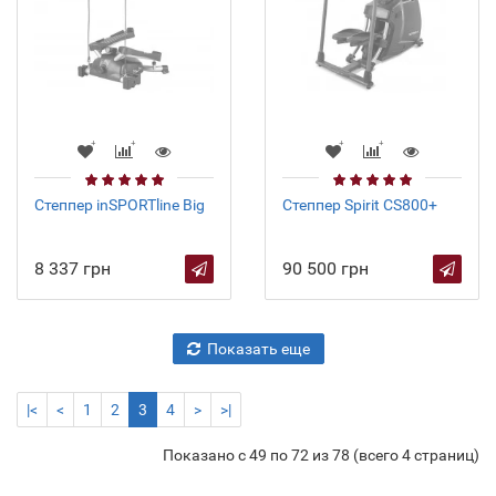
Степпер inSPORTline Big
Степпер Spirit CS800+
8 337 грн
90 500 грн
Показать еще
|<
<
1
2
3
4
>
>|
Показано с 49 по 72 из 78 (всего 4 страниц)