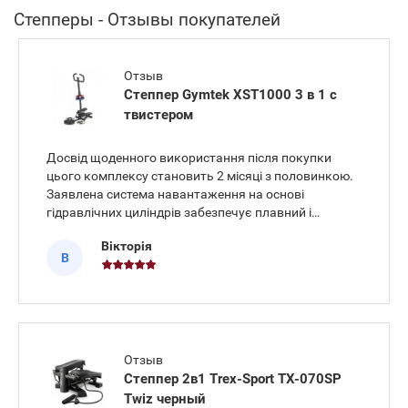
Степперы - Отзывы покупателей
Отзыв
Степпер Gymtek XST1000 3 в 1 с
твистером
Досвід щоденного використання після покупки
цього комплексу становить 2 місяці з половинкою.
Заявлена система навантаження на основі
гідравлічних циліндрів забезпечує плавний і
рівномірний опір педалей під час крокування. Міцна
Вікторія
конструкція розрахована на максимальну вагу
В
користувача до 100 кг, тому
Отзыв
Степпер 2в1 Trex-Sport TX-070SP
Twiz черный