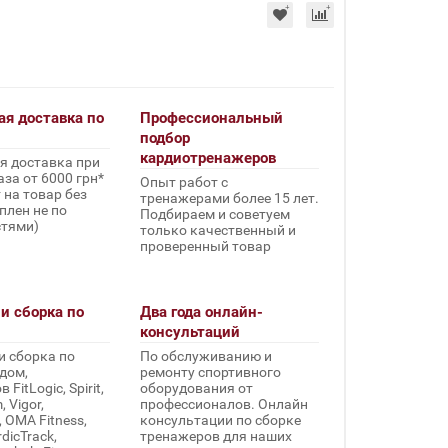
ая доставка по
Профессиональный
подбор
кардиотренажеров
я доставка при
за от 6000 грн*
Опыт работ с
 на товар без
тренажерами более 15 лет.
плен не по
Подбираем и советуем
стями)
только качественный и
проверенный товар
и сборка по
Два года онлайн-
консультаций
и сборка по
По обслуживанию и
дом,
ремонту спортивного
FitLogic, Spirit,
оборудования от
 Vigor,
профессионалов. Онлайн
, OMA Fitness,
консультации по сборке
rdicTrack,
тренажеров для наших