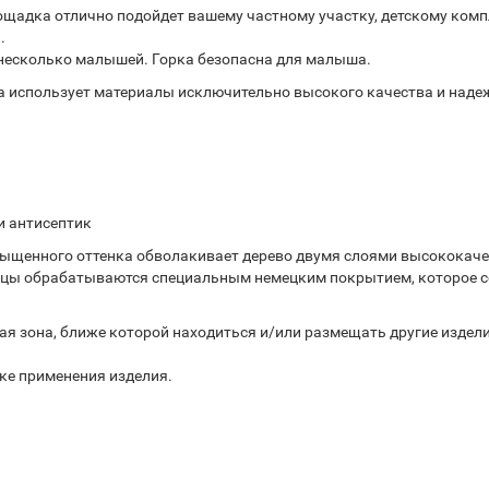
лощадка отлично подойдет вашему частному участку, детскому комп
.
 несколько малышей. Горка безопасна для малыша.
 использует материалы исключительно высокого качества и наде
и антисептик
ыщенного оттенка обволакивает дерево двумя слоями высококаче
орцы обрабатываются специальным немецким покрытием, которое с
 зона, ближе которой находиться и/или размещать другие изделия 
ке применения изделия.