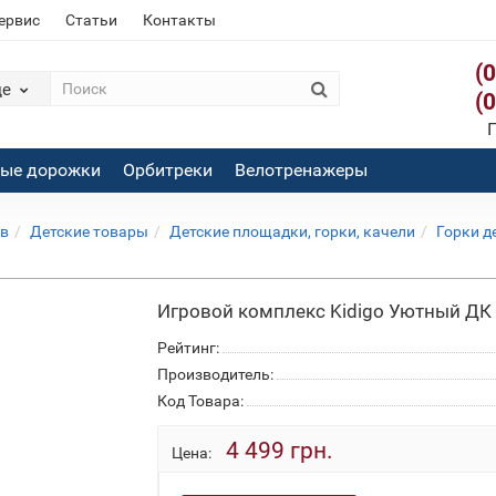
сервис
Статьи
Контакты
(
де
(
П
вые дорожки
Орбитреки
Велотренажеры
ов
Детские товары
Детские площадки, горки, качели
Горки д
Игровой комплекс Kidigo Уютный ДК
Рейтинг:
Производитель:
Код Товара:
4 499 грн.
Цена: