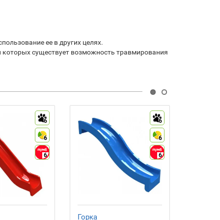
пользование ее в других целях.
при которых существует возможность травмирования
6
6
6
6
6
6
Горка
Горка п