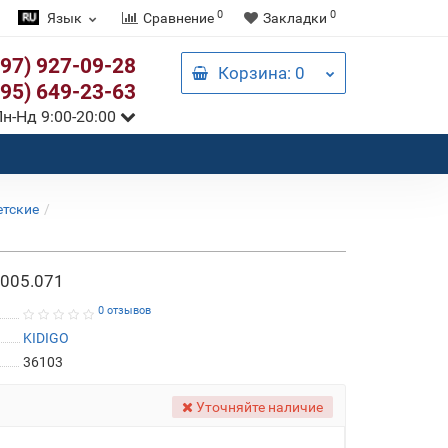
0
0
Язык
Сравнение
Закладки
097) 927-09-28
Корзина
: 0
095) 649-23-63
н-Нд 9:00-20:00
етские
 005.071
0 отзывов
KIDIGO
36103
Уточняйте наличие