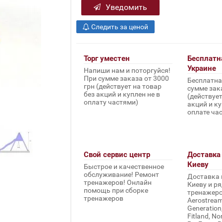
Уведомить
Следить за ценой
Торг уместен
Бесплатн
Украине
Напиши нам и поторгуйся!
При сумме заказа от 3000
Бесплатна
грн (действует на товар
сумме зака
без акций и куплен не в
(действует
оплату частями)
акций и ку
оплате ча
Свой сервис центр
Доставка 
Киеву
Быстрое и качественное
обслуживание! Ремонт
Доставка 
тренажеров! Онлайн
Киеву и ря
помощь при сборке
тренажеров 
тренажеров
Aerostream,
Generation
Fitland, No