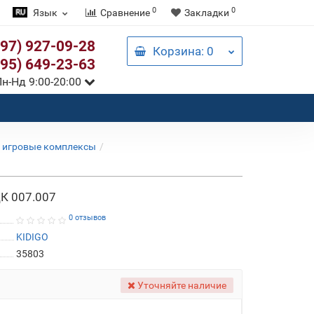
0
0
Язык
Сравнение
Закладки
097) 927-09-28
Корзина
: 0
095) 649-23-63
н-Нд 9:00-20:00
 игровые комплексы
К 007.007
0 отзывов
KIDIGO
35803
Уточняйте наличие