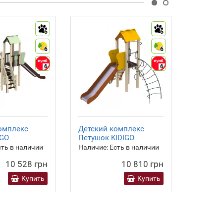
6
6
6
6
6
6
омплекс
Детский комплекс
Детски
IGO
Петушок KIDIGO
Маяк KI
ть в наличии
Наличие:
Есть в наличии
Наличие
10 528 грн
10 810 грн
Купить
Купить