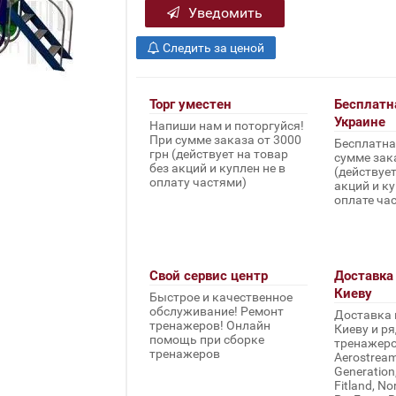
Уведомить
Следить за ценой
Торг уместен
Бесплатн
Украине
Напиши нам и поторгуйся!
При сумме заказа от 3000
Бесплатна
грн (действует на товар
сумме зака
без акций и куплен не в
(действует
оплату частями)
акций и ку
оплате ча
Свой сервис центр
Доставка 
Киеву
Быстрое и качественное
обслуживание! Ремонт
Доставка 
тренажеров! Онлайн
Киеву и ря
помощь при сборке
тренажеров 
тренажеров
Aerostream,
Generation
Fitland, No