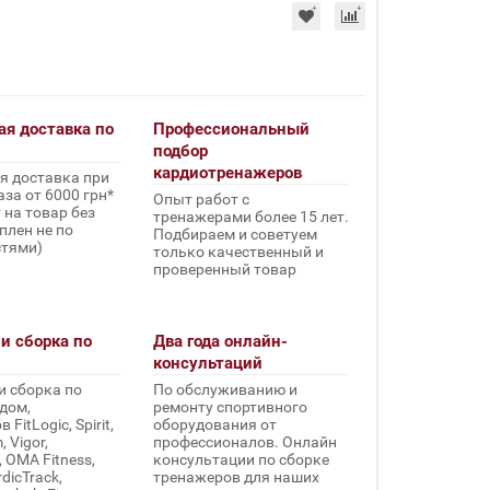
ая доставка по
Профессиональный
подбор
кардиотренажеров
я доставка при
за от 6000 грн*
Опыт работ с
 на товар без
тренажерами более 15 лет.
плен не по
Подбираем и советуем
стями)
только качественный и
проверенный товар
и сборка по
Два года онлайн-
консультаций
и сборка по
По обслуживанию и
дом,
ремонту спортивного
FitLogic, Spirit,
оборудования от
 Vigor,
профессионалов. Онлайн
, OMA Fitness,
консультации по сборке
rdicTrack,
тренажеров для наших