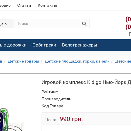
сервис
Статьи
Контакты
(
де
(
П
вые дорожки
Орбитреки
Велотренажеры
ов
Детские товары
Детские площадки, горки, качели
Детские
Игровой комплекс Kidigo Нью-Йорк Д
Рейтинг:
Производитель:
Код Товара:
990 грн.
Цена: