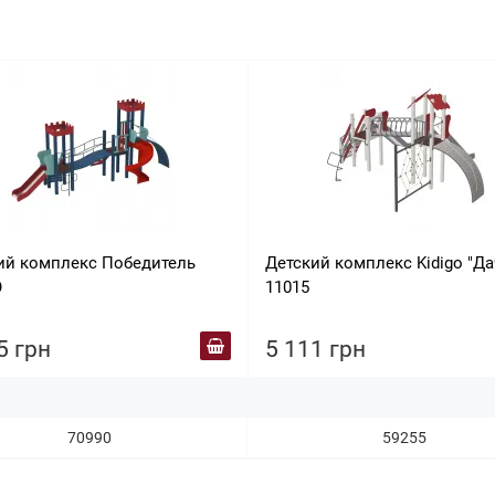
ий комплекс Победитель
Детский комплекс Kidigo "Дач
O
11015
5 грн
5 111 грн
70990
59255