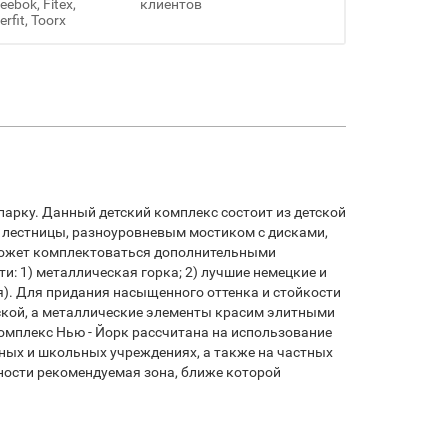
ebok, Fitex,
клиентов
erfit, Toorx
арку. Данный детский комплекс состоит из детской
й лестницы, разноуровневым мостиком с дисками,
 может комплектоваться дополнительными
 1) металлическая горка; 2) лучшие немецкие и
ия). Для придания насыщенного оттенка и стойкости
кой, а металлические элементы красим элитными
омплекс Нью - Йорк рассчитана на использование
ьных и школьных учреждениях, а также на частных
ности рекомендуемая зона, ближе которой