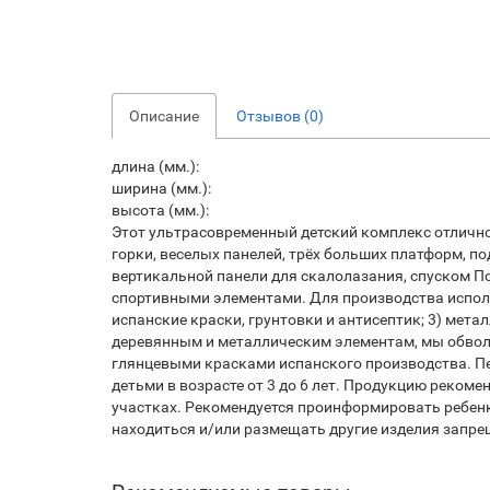
Описание
Отзывов (0)
длина (мм.):
ширина (мм.):
высота (мм.):
Этот ультрасовременный детский комплекс отлично
горки, веселых панелей, трёх больших платформ, п
вертикальной панели для скалолазания, спуском 
спортивными элементами. Для производства исполь
испанские краски, грунтовки и антисептик; 3) мет
деревянным и металлическим элементам, мы обвол
глянцевыми красками испанского производства. Пе
детьми в возрасте от 3 до 6 лет. Продукцию реком
участках. Рекомендуется проинформировать ребенк
находиться и/или размещать другие изделия запреще