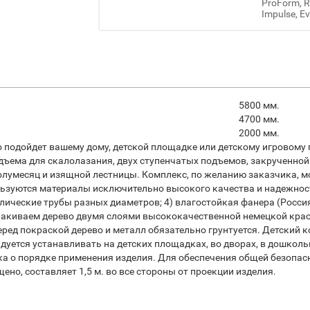
ProForm, Re
Impulse, Ev
5800 мм.
4700 мм.
2000 мм.
 подойдет вашему дому, детской площадке или детскому игровому п
одъема для скалолазания, двух ступенчатых подъемов, закрученно
Полумесяц и изящной лестницы. Комплекс, по желанию заказчика,
зуются материалы исключительно высокого качества и надежности:
аллические трубы разных диаметров; 4) влагостойкая фанера (Росс
акиваем дерево двумя слоями высококачественной немецкой крас
ред покраской дерево и металл обязательно грунтуется. Детский к
ендуется устанавливать на детских площадках, во дворах, в дошкол
а о порядке применения изделия. Для обеспечения общей безопас
но, составляет 1,5 м. во все стороны от проекции изделия.