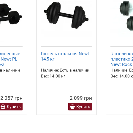
езиненные
Гантель стальная Newt
Гантели к
г Newt PL
14,5 кг
пластике 2
-2
Newt Rock 
 в наличии
Наличие:
Есть в наличии
Наличие:
Ес
Вес:
14.00
кг
Вес:
14.00
к
2 057 грн
2 099 грн
Купить
Купить