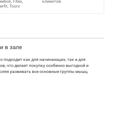
ebok, Fitex,
клиентов
erfit, Toorx
и в зале
 подходит как для начинающих, так и для
в, что делает покупку особенно выгодной и
воляя развивать все основные группы мышц.