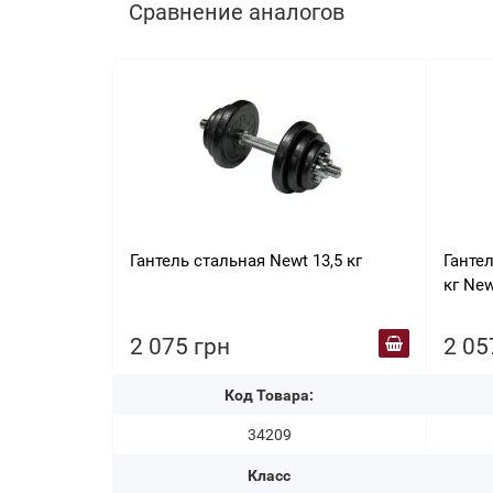
Сравнение аналогов
Гантель стальная Newt 13,5 кг
Ганте
кг New
2 075 грн
2 05
Код Товара:
34209
Класс