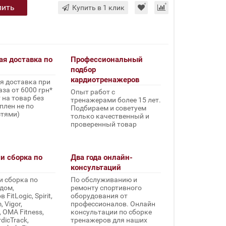
пить
Купить в 1 клик
ая доставка по
Профессиональный
подбор
кардиотренажеров
я доставка при
за от 6000 грн*
Опыт работ с
 на товар без
тренажерами более 15 лет.
плен не по
Подбираем и советуем
стями)
только качественный и
проверенный товар
и сборка по
Два года онлайн-
консультаций
и сборка по
По обслуживанию и
дом,
ремонту спортивного
FitLogic, Spirit,
оборудования от
 Vigor,
профессионалов. Онлайн
, OMA Fitness,
консультации по сборке
rdicTrack,
тренажеров для наших