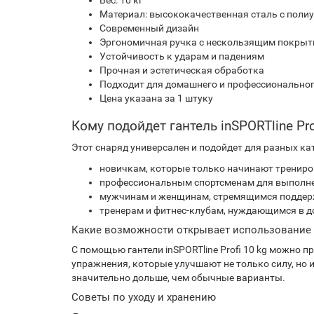
Вес: 10 кг
Материал: высококачественная сталь с пол
Современный дизайн
Эргономичная ручка с нескользящим покры
Устойчивость к ударам и падениям
Прочная и эстетическая обработка
Подходит для домашнего и профессионально
Цена указана за 1 штуку
Кому подойдет гантель inSPORTline Pro
Этот снаряд универсален и подойдет для разных ка
новичкам, которые только начинают трениров
профессиональным спортсменам для выполне
мужчинам и женщинам, стремящимся поддер
тренерам и фитнес-клубам, нуждающимся в д
Какие возможности открывает использование 
С помощью гантели inSPORTline Profi 10 kg можно
упражнения, которые улучшают не только силу, но
значительно дольше, чем обычные варианты.
Советы по уходу и хранению