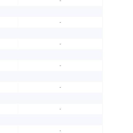
-
-
-
-
-
-
-