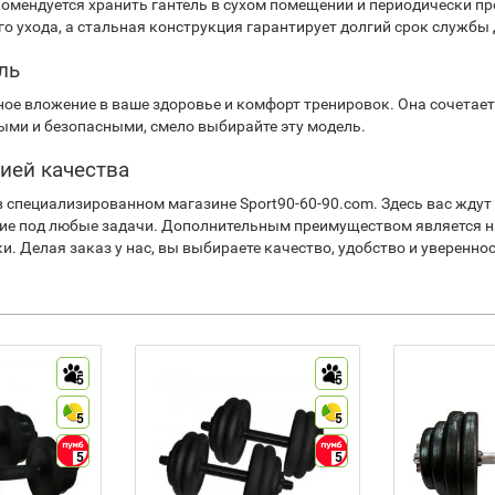
комендуется хранить гантель в сухом помещении и периодически п
го ухода, а стальная конструкция гарантирует долгий срок службы
ль
одное вложение в ваше здоровье и комфорт тренировок. Она сочетае
ыми и безопасными, смело выбирайте эту модель.
тией качества
те в специализированном магазине Sport90-60-90.com. Здесь вас ж
е под любые задачи. Дополнительным преимуществом является на
. Делая заказ у нас, вы выбираете качество, удобство и уверенно
5
5
5
5
5
5