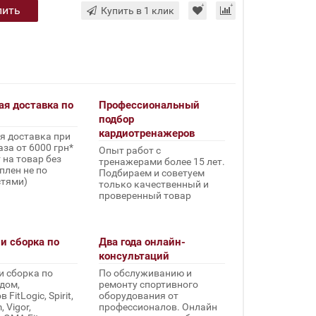
пить
Купить в 1 клик
ая доставка по
Профессиональный
подбор
кардиотренажеров
я доставка при
за от 6000 грн*
Опыт работ с
 на товар без
тренажерами более 15 лет.
плен не по
Подбираем и советуем
стями)
только качественный и
проверенный товар
и сборка по
Два года онлайн-
консультаций
и сборка по
По обслуживанию и
дом,
ремонту спортивного
FitLogic, Spirit,
оборудования от
 Vigor,
профессионалов. Онлайн