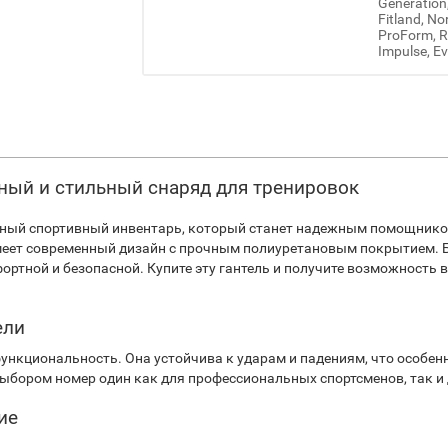
Generation
Fitland, No
ProForm, Re
Impulse, Ev
очный и стильный снаряд для тренировок
альный спортивный инвентарь, который станет надежным помощником
имеет современный дизайн с прочным полиуретановым покрытием.
ортной и безопасной. Купите эту гантель и получите возможность
ели
и функциональность. Она устойчива к ударам и падениям, что особе
выбором номер один как для профессиональных спортсменов, так и
ие