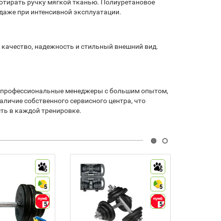
ротирать ручку мягкой тканью. Полиуретановое
 даже при интенсивной эксплуатации.
т качество, надежность и стильный внешний вид.
дут профессиональные менеджеры с большим опытом,
личие собственного сервисного центра, что
сть в каждой тренировке.
5
5
5
5
5
5