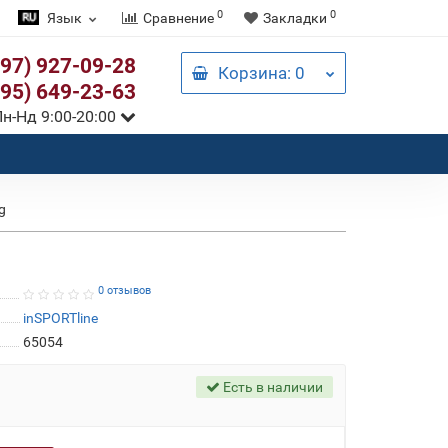
0
0
Язык
Сравнение
Закладки
097) 927-09-28
Корзина
: 0
095) 649-23-63
н-Нд 9:00-20:00
g
0 отзывов
inSPORTline
65054
Есть в наличии