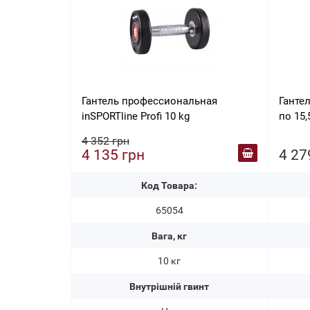
Гантель профессиональная
Ганте
inSPORTline Profi 10 kg
по 15,
4 352 грн
4 135 грн
4 27
Код Товара:
65054
Вага, кг
10 кг
Внутрішній гвинт