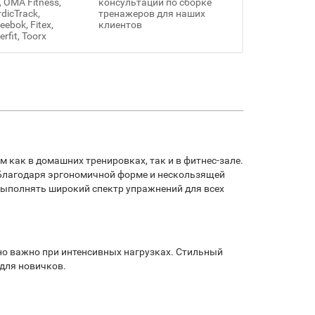
, OMA Fitness,
консультации по сборке
rdicTrack,
тренажеров для наших
ebok, Fitex,
клиентов
erfit, Toorx
 как в домашних тренировках, так и в фитнес-зале.
 Благодаря эргономичной форме и нескользящей
 выполнять широкий спектр упражнений для всех
нно важно при интенсивных нагрузках. Стильный
 для новичков.