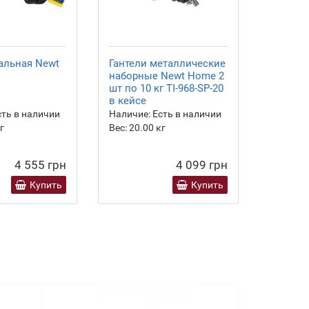
тальная Newt
Гантели металлические
Гантель
наборные Newt Home 2
Home 27
шт по 10 кг TI-968-SP-20
в кейсе
ть в наличии
Наличие:
Есть в наличии
Наличие
г
Вес:
20.00
кг
Вес:
27.
4 555 грн
4 099 грн
Купить
Купить