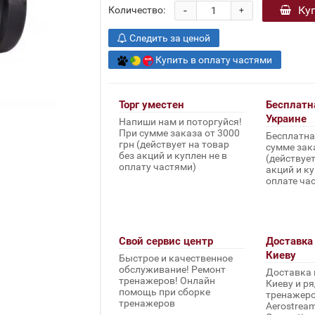
-
Ку
Количество:
+
Следить за ценой
Купить в оплату частями
Торг уместен
Бесплатн
Украине
Напиши нам и поторгуйся!
При сумме заказа от 3000
Бесплатна
грн (действует на товар
сумме зака
без акций и куплен не в
(действует
оплату частями)
акций и ку
оплате ча
Свой сервис центр
Доставка 
Киеву
Быстрое и качественное
обслуживание! Ремонт
Доставка 
тренажеров! Онлайн
Киеву и ря
помощь при сборке
тренажеров 
тренажеров
Aerostream,