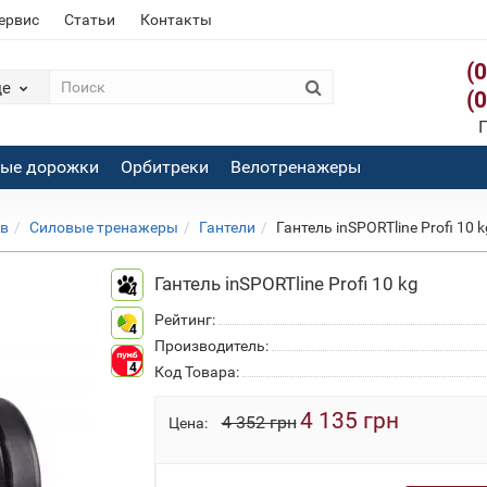
сервис
Статьи
Контакты
(
де
(
П
вые дорожки
Орбитреки
Велотренажеры
ов
Силовые тренажеры
Гантели
Гантель inSPORTline Profi 10 k
Гантель inSPORTline Profi 10 kg
4
Рейтинг:
4
Производитель:
4
Код Товара:
4 135 грн
4 352 грн
Цена: