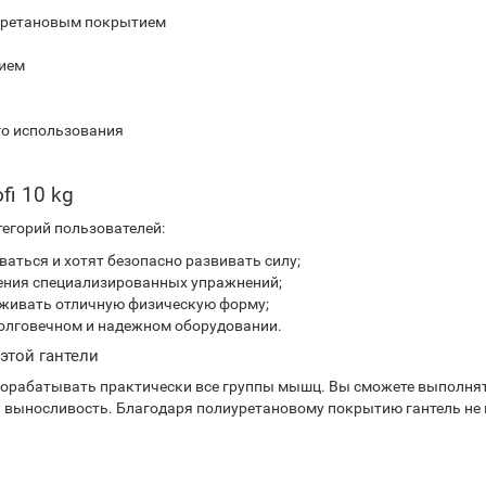
иуретановым покрытием
тием
го использования
fi 10 kg
тегорий пользователей:
аться и хотят безопасно развивать силу;
ния специализированных упражнений;
живать отличную физическую форму;
олговечном и надежном оборудовании.
этой гантели
 прорабатывать практически все группы мышц. Вы сможете выполн
 и выносливость. Благодаря полиуретановому покрытию гантель не