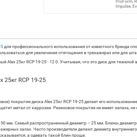
ProForm, Re
Impulse, Ev
25
для профессионального использования от известного бренда спо
льзоваться для увеличения отягощения в тренажерах или для шта
 Alex 25кг RCP 19-25 - 12 0. Учитывая, что это диск для тяжелой
x 25кг RCP 19-25
ое) покрытие диска Alex 25кг RCP 19-25 делает его использование
щитит метал от каррозии. Резиновое покрытие не имеет запаха, не
мм, 50 мм. Самый распространенный диаметр – 25 мм. Блины диаме
ерных залах. Часто производители делают диаметр внутреннего от
сказывается, а одевать такой блин проще.