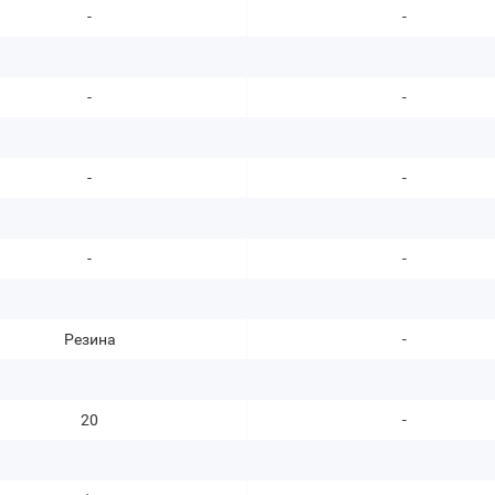
-
-
-
-
-
-
-
-
Резина
-
20
-