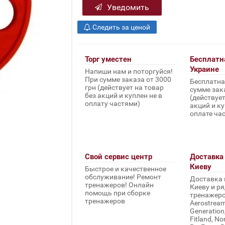
Уведомить
Следить за ценой
Торг уместен
Бесплатн
Украине
Напиши нам и поторгуйся!
При сумме заказа от 3000
Бесплатна
грн (действует на товар
сумме зака
без акций и куплен не в
(действует
оплату частями)
акций и ку
оплате ча
Свой сервис центр
Доставка 
Киеву
Быстрое и качественное
обслуживание! Ремонт
Доставка 
тренажеров! Онлайн
Киеву и ря
помощь при сборке
тренажеров 
тренажеров
Aerostream,
Generation
Fitland, No