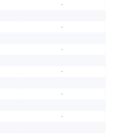
-
-
-
-
-
-