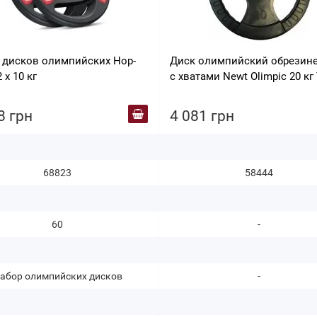
 дисков олимпийских Hop-
Диск олимпийский обрезин
 х 10 кг
с хватами Newt Olimpic 20 кг 
020
8 грн
4 081 грн
68823
58444
60
-
абор олимпийских дисков
-