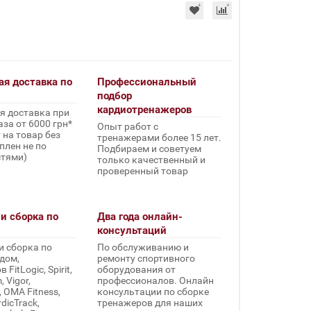
ая доставка по
Профессиональный
подбор
кардиотренажеров
я доставка при
за от 6000 грн*
Опыт работ с
 на товар без
тренажерами более 15 лет.
плен не по
Подбираем и советуем
стями)
только качественный и
проверенный товар
и сборка по
Два года онлайн-
консультаций
и сборка по
По обслуживанию и
дом,
ремонту спортивного
FitLogic, Spirit,
оборудования от
 Vigor,
профессионалов. Онлайн
, OMA Fitness,
консультации по сборке
rdicTrack,
тренажеров для наших