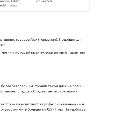
ebok, Fitex,
клиентов
erfit, Toorx
ртивных товаров Alex (Германия). Подойдет для
нги.
 атлетики, который практически вечный, гарантию
 более безопасным. Уронив такой диск на пол, Вы
 оставляет следов, обладает антигрибковыми
тром 55 мм уже считаются профессиональными и в
верстия чуть больше, на 0,5 - 1 мм. На удобстве