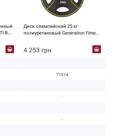
енный
Диск олимпийский 25 кг
Диск олимп
TI-R-N-
полиуретановый Generation Fitness
Technogym 
FF51C4D-25 кг
4 253 грн
4 253 гр
71914
-
-