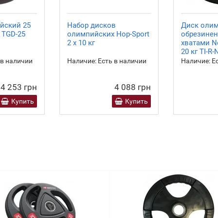
йский 25
Набор дисков
Диск оли
 TGD-25
олимпийских Hop-Sport
обрезинен
2 х 10 кг
хватами N
20 кг TI-R-
 в наличии
Наличие:
Есть в наличии
Наличие:
Ес
4 253 грн
4 088 грн
Купить
Купить