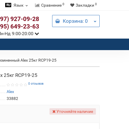
0
0
Язык
Сравнение
Закладки
097) 927-09-28
Корзина
: 0
095) 649-23-63
н-Нд 9:00-20:00
зиненный Alex 25кг RCP19-25
x 25кг RCP19-25
0 отзывов
Alex
33882
Уточняйте наличие