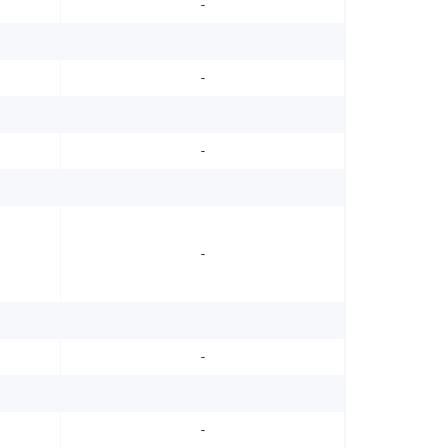
-
-
-
-
-
-