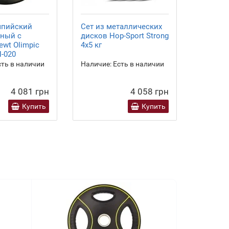
мпийский
Сет из металлических
Бамперн
ный с
дисков Hop-Sport Strong
Hi-Temp
ewt Olimpic
4x5 кг
N-020
ть в наличии
Наличие:
Есть в наличии
Наличие
4 081 грн
4 058 грн
Купить
Купить