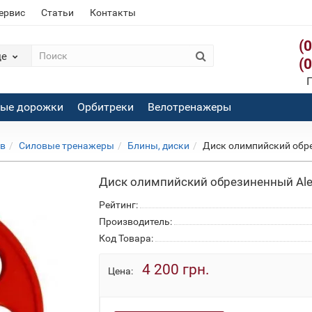
сервис
Статьи
Контакты
(
де
(
П
вые дорожки
Орбитреки
Велотренажеры
ов
Силовые тренажеры
Блины, диски
Диск олимпийский обре
Диск олимпийский обрезиненный Ale
Рейтинг:
Производитель:
Код Товара:
4 200 грн.
Цена: