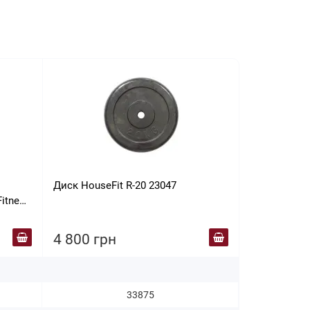
Диск HouseFit R-20 23047
Набор Hop-S
itness
штангой и 
4 800 грн
4 888 гр
33875