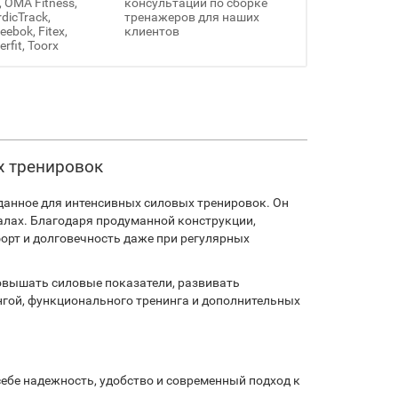
, OMA Fitness,
консультации по сборке
rdicTrack,
тренажеров для наших
ebok, Fitex,
клиентов
erfit, Toorx
х тренировок
зданное для интенсивных силовых тренировок. Он
алах. Благодаря продуманной конструкции,
рт и долговечность даже при регулярных
овышать силовые показатели, развивать
нгой, функционального тренинга и дополнительных
себе надежность, удобство и современный подход к