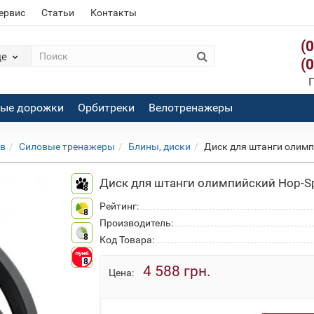
сервис
Статьи
Контакты
(
де
(
П
вые дорожки
Орбитреки
Велотренажеры
ов
Силовые тренажеры
Блины, диски
Диск для штанги олимп
Диск для штанги олимпийский Hop-Sp
8
Рейтинг:
8
Производитель:
8
Код Товара:
8
4 588 грн.
Цена: