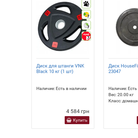
7
7
7
7
Диск для штанги VNK
Диск HouseFi
Black 10 кг (1 шт)
23047
Наличие:
Есть в наличии
Наличие:
Есть
Вес:
20.00
кг
Класс:
домашн
4 584 грн
Купить