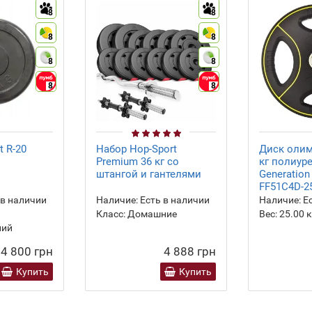
8
8
8
8
8
8
8
8
t R-20
Набор Hop-Sport
Диск олим
Premium 36 кг со
кг полиур
штангой и гантелями
Generation
FF51C4D-25
 в наличии
Наличие:
Есть в наличии
Наличие:
Ес
Класс:
Домашние
Вес:
25.00
к
ий
4 800 грн
4 888 грн
Купить
Купить