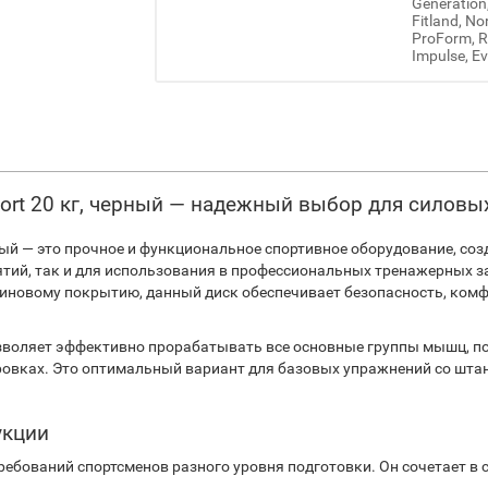
Generation
Fitland, No
ProForm, Re
Impulse, Ev
ort 20 кг, черный — надежный выбор для силовы
ный — это прочное и функциональное спортивное оборудование, со
тий, так и для использования в профессиональных тренажерных з
новому покрытию, данный диск обеспечивает безопасность, комфо
озволяет эффективно прорабатывать все основные группы мышц, п
ровках. Это оптимальный вариант для базовых упражнений со шта
укции
ребований спортсменов разного уровня подготовки. Он сочетает в 