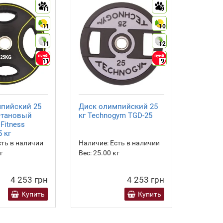
11
9
11
10
11
12
11
9
пийский 25
Диск олимпийский 25
Набор H
етановый
кг Technogym TGD-25
Premium
 Fitness
штанго
 кг
ть в наличии
Наличие:
Есть в наличии
Наличие
г
Вес:
25.00
кг
Класс:
Д
4 253 грн
4 253 грн
Купить
Купить