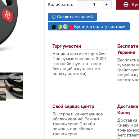
-
Ку
Количество:
+
Следить за ценой
Купить в оплату частями
Торг уместен
Бесплатн
Украине
Напиши нам и поторгуйся!
При сумме заказа от 3000
Бесплатна
грн (действует на товар
сумме зака
без акций и куплен не в
(действует
оплату частями)
акций и ку
оплате ча
Свой сервис центр
Доставка 
Киеву
Быстрое и качественное
обслуживание! Ремонт
Доставка 
тренажеров! Онлайн
Киеву и ря
помощь при сборке
тренажеров 
тренажеров
Aerostream,