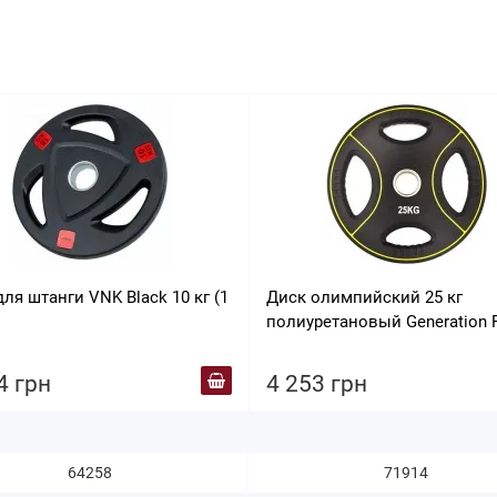
ля штанги VNK Black 10 кг (1
Диск олимпийский 25 кг
полиуретановый Generation F
FF51C4D-25 кг
4 грн
4 253 грн
64258
71914