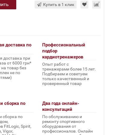
пить
Купить в 1 клик
ая доставка по
Профессиональный
подбор
кардиотренажеров
я доставка при
за от 6000 грн*
Опыт работ с
 на товар без
тренажерами более 15 лет.
плен не по
Подбираем и советуем
стями)
только качественный и
проверенный товар
и сборка по
Два года онлайн-
консультаций
и сборка по
По обслуживанию и
дом,
ремонту спортивного
FitLogic, Spirit,
оборудования от
 Vigor,
профессионалов. Онлайн