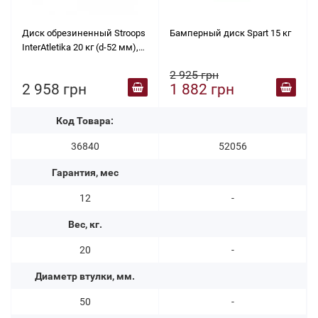
Диск обрезиненный Stroops
Бамперный диск Spart 15 кг
InterAtletika 20 кг (d-52 мм),
ABS LСA027
2 925 грн
2 958 грн
1 882 грн
Код Товара:
36840
52056
Гарантия, мес
12
-
Вес, кг.
20
-
Диаметр втулки, мм.
50
-