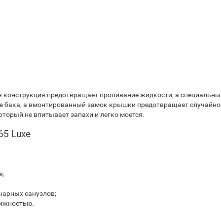
ная конструкция предотвращает проливание жидкости, а специальн
е бака, а вмонтированный замок крышки предотвращает случайное
оторый не впитывает запахи и легко моется.
65 Luxe
е;
нарных санузлов;
вижностью.