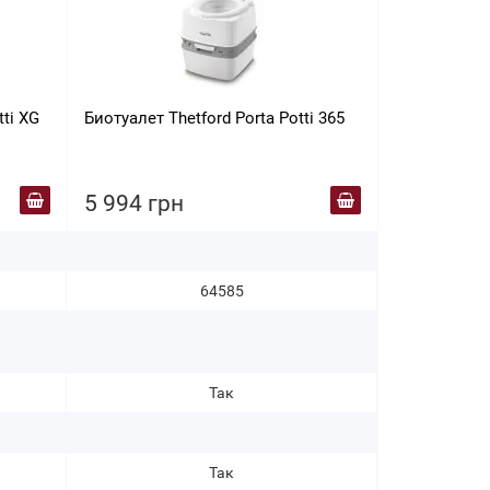
ti XG
Биотуалет Thetford Porta Potti 365
Биотуалет Th
Excellence 5
5 994 грн
9 480 гр
64585
Так
Так