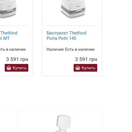
Thetford
Биотуалет Thetford
Биотуал
ti MT
Porta Potti 145
Porta Po
ть в наличии
Наличие:
Есть в наличии
Наличие
3 591 грн
3 591 грн
Купить
Купить