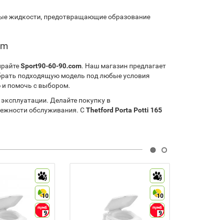
ные жидкости, предотвращающие образование
om
ирайте
Sport90-60-90.com
. Наш магазин предлагает
обрать подходящую модель под любые условия
 и помочь с выбором.
 эксплуатации. Делайте покупку в
адежности обслуживания. С
Thetford Porta Potti 165
9
9
10
10
9
9