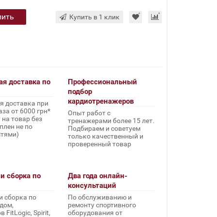
пить
Купить в 1 клик
ая доставка по
Профессиональный
подбор
кардиотренажеров
я доставка при
за от 6000 грн*
Опыт работ с
 на товар без
тренажерами более 15 лет.
плен не по
Подбираем и советуем
стями)
только качественный и
проверенный товар
и сборка по
Два года онлайн-
консультаций
и сборка по
По обслуживанию и
дом,
ремонту спортивного
FitLogic, Spirit,
оборудования от