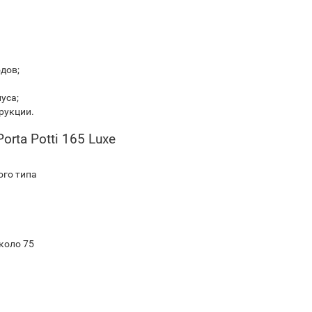
дов;
уса;
рукции.
orta Potti 165 Luxe
ого типа
коло 75