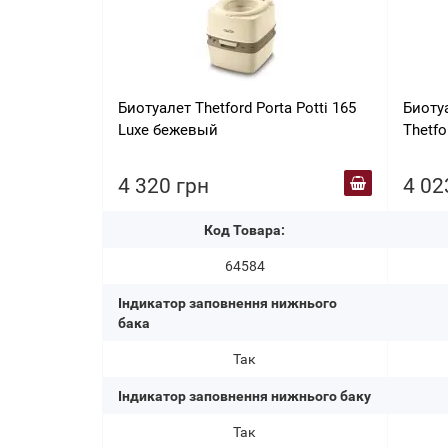
Биотуалет Thetford Porta Potti 165
Биотуа
Luxe бежевый
Thetfo
4 320 грн
4 02
Код Товара:
64584
Індикатор заповнення нижнього
бака
Так
Індикатор заповнення нижнього баку
Так