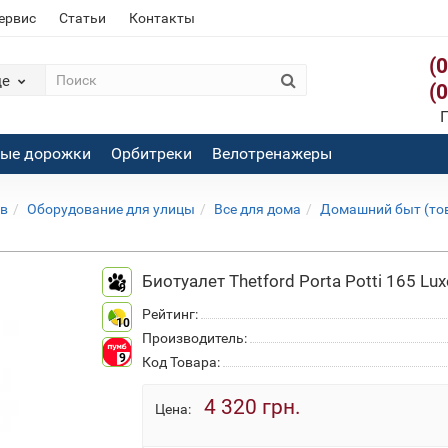
сервис
Статьи
Контакты
(
де
(
П
вые дорожки
Орбитреки
Велотренажеры
ов
Оборудование для улицы
Все для дома
Домашний быт (то
Биотуалет Thetford Porta Potti 165 L
9
Рейтинг:
10
Производитель:
9
Код Товара:
4 320 грн.
Цена: