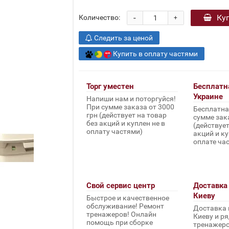
-
Ку
Количество:
+
Следить за ценой
Купить в оплату частями
Торг уместен
Бесплатн
Украине
Напиши нам и поторгуйся!
При сумме заказа от 3000
Бесплатна
грн (действует на товар
сумме зака
без акций и куплен не в
(действует
оплату частями)
акций и ку
оплате ча
Свой сервис центр
Доставка 
Киеву
Быстрое и качественное
обслуживание! Ремонт
Доставка 
тренажеров! Онлайн
Киеву и ря
помощь при сборке
тренажеров 