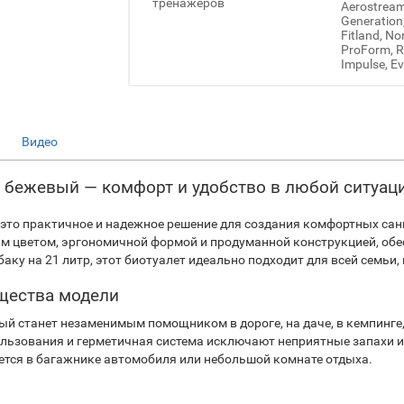
тренажеров
Aerostream,
Generation
Fitland, No
ProForm, Re
Impulse, Ev
Видео
uxe бежевый — комфорт и удобство в любой ситуац
это практичное и надежное решение для создания комфортных сани
м цветом, эргономичной формой и продуманной конструкцией, об
аку на 21 литр, этот биотуалет идеально подходит для всей семьи
щества модели
орый станет незаменимым помощником в дороге, на даче, в кемпинге
ользования и герметичная система исключают неприятные запахи 
ется в багажнике автомобиля или небольшой комнате отдыха.