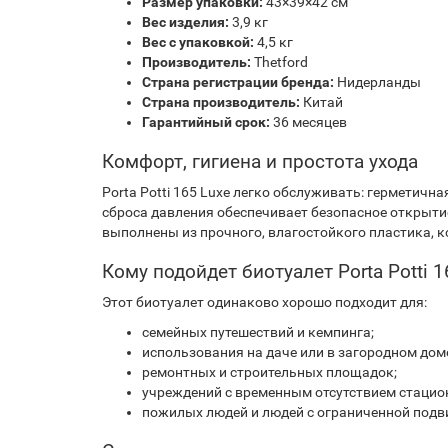
Размер упаковки:
43×39×42 см
Вес изделия:
3,9 кг
Вес с упаковкой:
4,5 кг
Производитель:
Thetford
Страна регистрации бренда:
Нидерланды
Страна производитель:
Китай
Гарантийный срок:
36 месяцев
Комфорт, гигиена и простота ухода
Porta Potti 165 Luxe легко обслуживать: герметич
сброса давления обеспечивает безопасное открыти
выполнены из прочного, влагостойкого пластика, к
Кому подойдет биотуалет Porta Potti 1
Этот биотуалет одинаково хорошо подходит для:
семейных путешествий и кемпинга;
использования на даче или в загородном дом
ремонтных и строительных площадок;
учреждений с временным отсутствием стацио
пожилых людей и людей с ограниченной под