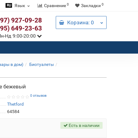
0
0
Язык
Сравнение
Закладки
097) 927-09-28
Корзина
: 0
095) 649-23-63
н-Нд 9:00-20:00
вары в дом)
Биотуалеты
uxe бежевый
0 отзывов
Thetford
64584
Есть в наличии