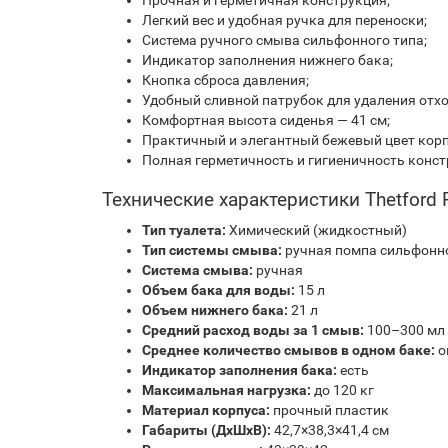
Прочная и герметичная конструкция;
Легкий вес и удобная ручка для переноски;
Система ручного смыва сильфонного типа;
Индикатор заполнения нижнего бака;
Кнопка сброса давления;
Удобный сливной патрубок для удаления отхо
Комфортная высота сиденья — 41 см;
Практичный и элегантный бежевый цвет корп
Полная герметичность и гигиеничность конст
Технические характеристики Thetford P
Тип туалета:
Химический (жидкостный)
Тип системы смыва:
ручная помпа сильфонн
Система смыва:
ручная
Объем бака для воды:
15 л
Объем нижнего бака:
21 л
Средний расход воды за 1 смыв:
100–300 мл
Среднее количество смывов в одном баке:
о
Индикатор заполнения бака:
есть
Максимальная нагрузка:
до 120 кг
Материал корпуса:
прочный пластик
Габариты (ДхШхВ):
42,7×38,3×41,4 см