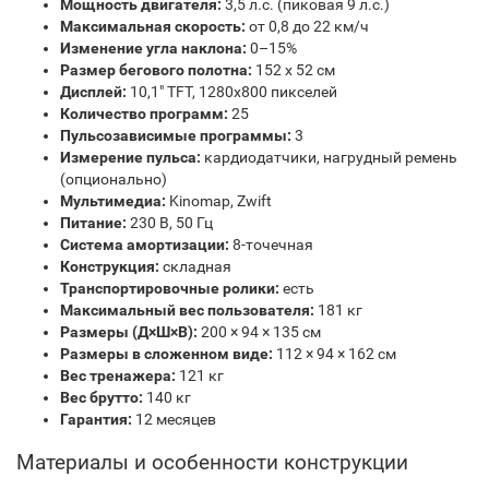
Мощность двигателя:
3,5 л.с. (пиковая 9 л.с.)
Максимальная скорость:
от 0,8 до 22 км/ч
Изменение угла наклона:
0–15%
Размер бегового полотна:
152 х 52 см
Дисплей:
10,1" TFT, 1280х800 пикселей
Количество программ:
25
Пульсозависимые программы:
3
Измерение пульса:
кардиодатчики, нагрудный ремень
(опционально)
Мультимедиа:
Kinomap, Zwift
Питание:
230 В, 50 Гц
Система амортизации:
8-точечная
Конструкция:
складная
Транспортировочные ролики:
есть
Максимальный вес пользователя:
181 кг
Размеры (Д×Ш×В):
200 × 94 × 135 см
Размеры в сложенном виде:
112 × 94 × 162 см
Вес тренажера:
121 кг
Вес брутто:
140 кг
Гарантия:
12 месяцев
Материалы и особенности конструкции