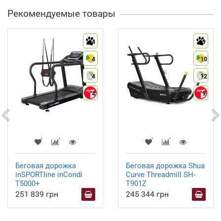
Рекомендуемые товары
4
9
4
10
4
12
4
9
Беговая дорожка
Беговая дорожка Shua
inSPORTline inCondi
Curve Threadmill SH-
T5000+
T901Z
251 839 грн
245 344 грн