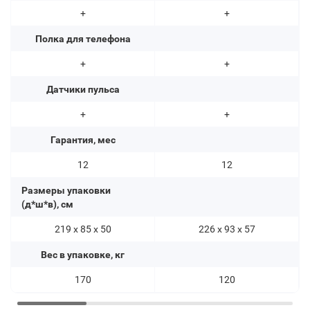
+
+
Полка для телефона
+
+
Датчики пульса
+
+
Гарантия, мес
12
12
Размеры упаковки
(д*ш*в), см
219 x 85 x 50
226 x 93 x 57
Вес в упаковке, кг
170
120