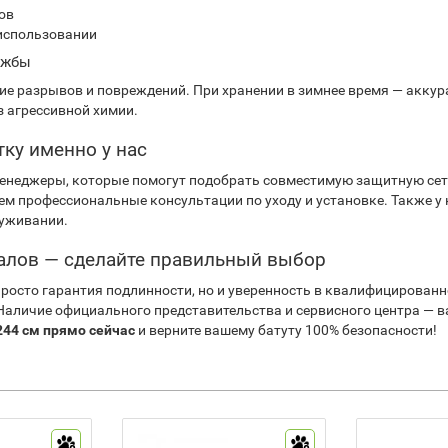
ов
использовании
лужбы
чие разрывов и повреждений. При хранении в зимнее время — акку
з агрессивной химии.
тку именно у нас
неджеры, которые помогут подобрать совместимую защитную сетк
ем профессиональные консультации по уходу и установке. Также у 
луживании.
алов — сделайте правильный выбор
росто гарантия подлинности, но и уверенность в квалифицированн
Наличие официального представительства и сервисного центра — в
244 см прямо сейчас
и верните вашему батуту 100% безопасности!