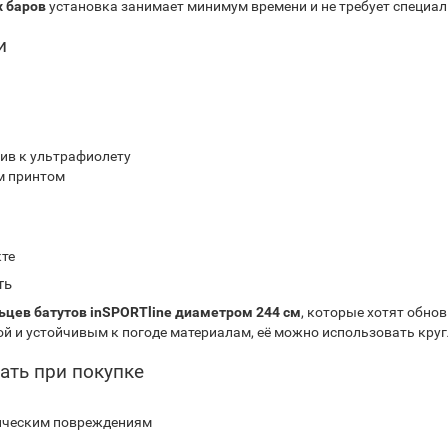
 баров
установка занимает минимум времени и не требует специа
и
чив к ультрафиолету
ым принтом
кте
ть
ьцев батутов inSPORTline диаметром 244 см
, которые хотят обно
й и устойчивым к погоде материалам, её можно использовать круг
ать при покупке
ническим повреждениям