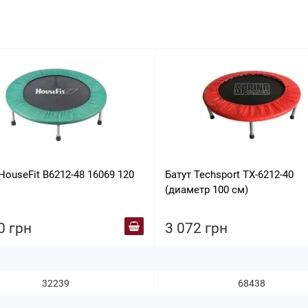
HouseFit B6212-48 16069 120
Батут Techsport TX-6212-40
(диаметр 100 см)
0 грн
3 072 грн
32239
68438