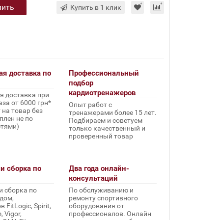
пить
Купить в 1 клик
ая доставка по
Профессиональный
подбор
кардиотренажеров
я доставка при
за от 6000 грн*
Опыт работ с
 на товар без
тренажерами более 15 лет.
плен не по
Подбираем и советуем
стями)
только качественный и
проверенный товар
и сборка по
Два года онлайн-
консультаций
и сборка по
По обслуживанию и
дом,
ремонту спортивного
FitLogic, Spirit,
оборудования от
 Vigor,
профессионалов. Онлайн