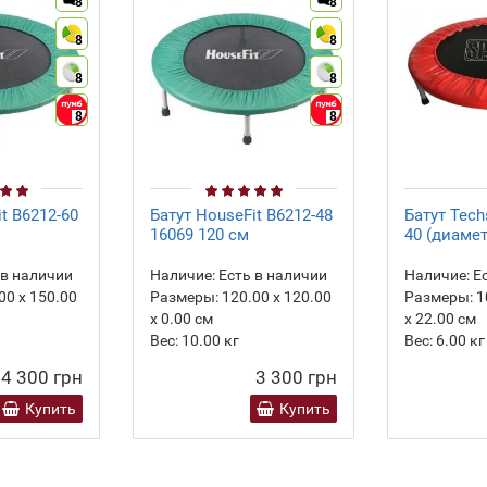
8
8
8
8
8
8
8
8
t B6212-60
Батут HouseFit B6212-48
Батут Tech
16069 120 см
40 (диамет
 в наличии
Наличие:
Есть в наличии
Наличие:
Ес
00 х 150.00
Размеры:
120.00 х 120.00
Размеры:
1
х 0.00 см
х 22.00 см
Вес:
10.00
кг
Вес:
6.00
кг
4 300 грн
3 300 грн
Купить
Купить