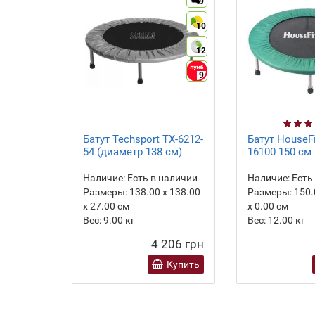
9
10
12
9
Батут Techsport TX-6212-
Батут HouseFi
54 (диаметр 138 см)
16100 150 см
Наличие:
Есть в наличии
Наличие:
Есть
Размеры:
138.00 х 138.00
Размеры:
150.
х 27.00 см
х 0.00 см
Вес:
9.00
кг
Вес:
12.00
кг
4 206 грн
Купить