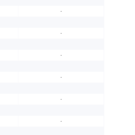
-
-
-
-
-
-