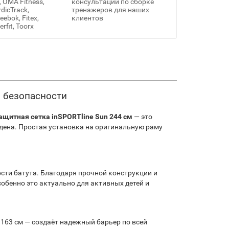
, OMA Fitness,
консультации по сборке
rdicTrack,
тренажеров для наших
ebok, Fitex,
клиентов
erfit, Toorx
й безопасности
ащитная сетка inSPORTline Sun 244 см
— это
дена. Простая установка на оригинальную раму
сти батута. Благодаря прочной конструкции и
обенно это актуально для активных детей и
163 см — создаёт надежный барьер по всей