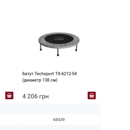
Батут Techsport TX-6212-54
Батут House
(диаметр 138 см)
см
4 206 грн
4 300 гр
68439