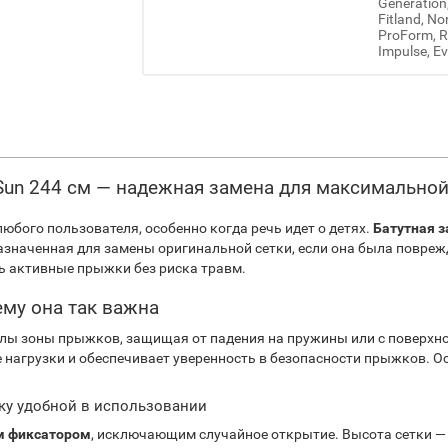
Generation
Fitland, No
ProForm, Re
Impulse, Ev
 Sun 244 см — надежная замена для максимально
юбого пользователя, особенно когда речь идет о детях.
Батутная з
азначенная для замены оригинальной сетки, если она была повреж
ь активные прыжки без риска травм.
ему она так важна
лы зоны прыжков, защищая от падения на пружины или с поверхно
нагрузки и обеспечивает уверенность в безопасности прыжков. Ос
тку удобной в использовании
м фиксатором
, исключающим случайное открытие. Высота сетки — 