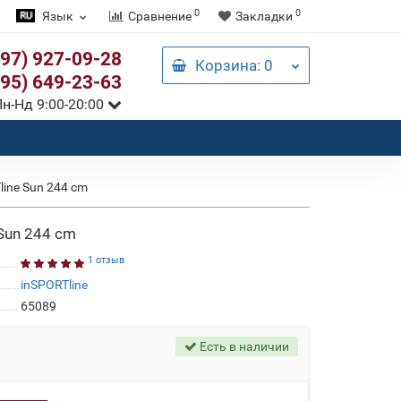
0
0
Язык
Сравнение
Закладки
097) 927-09-28
Корзина
: 0
095) 649-23-63
н-Нд 9:00-20:00
ine Sun 244 cm
Sun 244 cm
1 отзыв
inSPORTline
65089
Есть в наличии