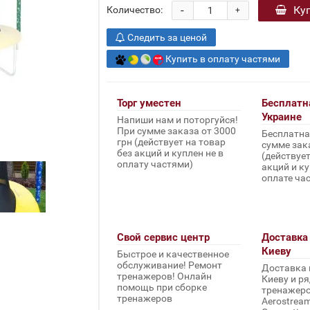
-
Ку
Количество:
+
Следить за ценой
Купить в оплату частями
Торг уместен
Бесплатн
Украине
Напиши нам и поторгуйся!
При сумме заказа от 3000
Бесплатна
грн (действует на товар
сумме зака
без акций и куплен не в
(действует
оплату частями)
акций и ку
оплате ча
Свой сервис центр
Доставка 
Киеву
Быстрое и качественное
обслуживание! Ремонт
Доставка 
тренажеров! Онлайн
Киеву и ря
помощь при сборке
тренажеров 
тренажеров
Aerostream,