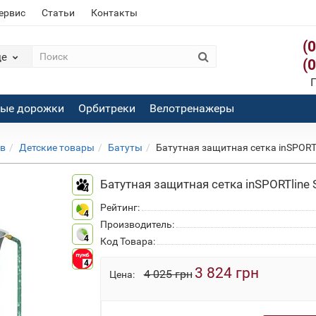
сервис
Статьи
Контакты
(
де
(
П
вые дорожки
Орбитреки
Велотренажеры
ов
Детские товары
Батуты
Батутная защитная сетка inSPORTl
Батутная защитная сетка inSPORTline 
4
Рейтинг:
4
Производитель:
4
Код Товара:
4
3 824 грн
4 025 грн
Цена: