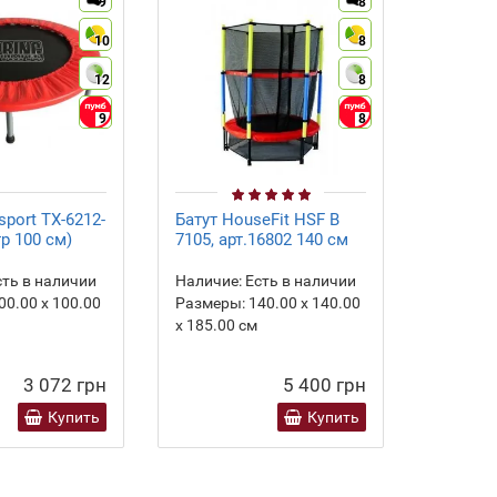
9
8
10
8
12
8
9
8
sport TX-6212-
Батут HouseFit HSF B
Батут с
р 100 см)
7105, арт.16802 140 см
inSPORTl
100 cm
ть в наличии
Наличие:
Есть в наличии
Наличие
00.00 х 100.00
Размеры:
140.00 х 140.00
Размеры
х 185.00 см
х 0.00 с
3 072 грн
5 400 грн
Купить
Купить