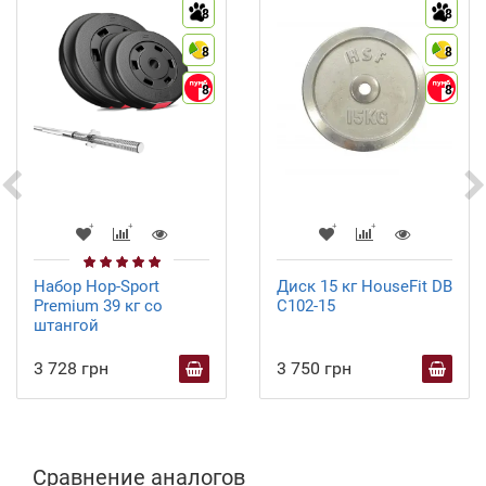
8
8
8
8
8
8
Диск 15 кг HouseFit DB
Набор Hop-Sport
C102-15
Premium 39 кг со
штангой
3 750 грн
3 728 грн
Сравнение аналогов