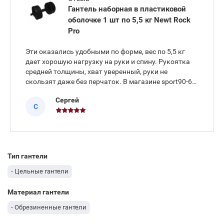
Гантель наборная в пластиковой
оболочке 1 шт по 5,5 кг Newt Rock
Pro
Эти оказались удобными по форме, вес по 5,5 кг
дает хорошую нагрузку на руки и спину. Рукоятка
средней толщины, хват уверенный, руки не
скользят даже без перчаток. В магазине sport90-60-
90 менеджер подробно расспросил, как
Сергей
тренируюсь, и подсказал, какой вес брать, чтобы не
С
перегрузить суставы. Купи
Тип гантели
- Цельные гантели
Материал гантели
- Обрезиненные гантели