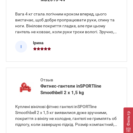
Силовые тренажеры со встроенным весом Finnlo
Вага 4 кг стала логічним кроком вперед, цього
Гантели Finnlo
вистачає, щоб добре пропрацювати руки, спину та
ноги. Вінілове покриття гладке, але при цьому
гантель не ковзає, коли руки трохи вологі. Зручно,
що вона не займає багато місця, можна зберігати
Ірина
біля килимка і не захаращувати кімнату. В магазині
І
менеджер п
Отзыв
Фитнес-гантели inSPORTline
Smoothbell 2 x 1,5 kg
Куплені вінілові фітнес гантелі inSPORTline
Smoothbell 2 x 1,5 кг виявилися дуже зручними,
Фильтр
покриття з вінілу не холодне, гантелі не гримлять об
підлогу, коли завершую підхід. Розмір компактний,
легко зберігати в тумбочці, можна брати з собою в