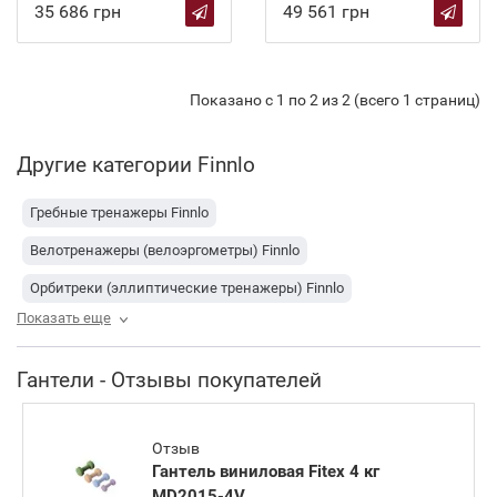
35 686 грн
49 561 грн
Показано с 1 по 2 из 2 (всего 1 страниц)
Другие категории Finnlo
Гребные тренажеры Finnlo
Велотренажеры (велоэргометры) Finnlo
Орбитреки (эллиптические тренажеры) Finnlo
Показать еще
Беговые дорожки Finnlo
Спинбайки Finnlo
Аксессуары для тренажеров Finnlo
Гантели - Отзывы покупателей
Спортивные часы, пульсометры Finnlo
Кардиотренажеры Finnlo
Тренажеры для пресса Finnlo
Отзыв
Гантель виниловая Fitex 4 кг
Тренажеры для спины и пресса Finnlo
MD2015-4V