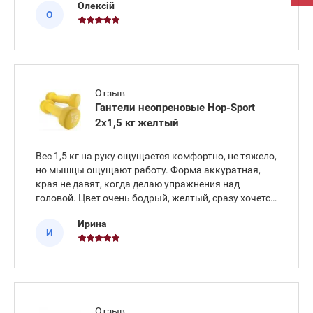
Олексій
подорож. Мені сподобалося, що вага дозволяє
О
робити багат
Отзыв
Гантели неопреновые Hop-Sport
2x1,5 кг желтый
Вес 1,5 кг на руку ощущается комфортно, не тяжело,
но мышцы ощущают работу. Форма аккуратная,
края не давят, когда делаю упражнения над
головой. Цвет очень бодрый, желтый, сразу хочется
взять их и купить еще что-то для спорта.
Ирина
И
Отзыв