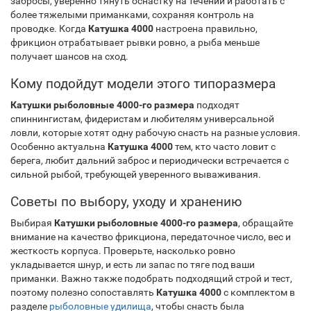
забросы, уверенно тянуть оснастку на течении и работать с
более тяжелыми приманками, сохраняя контроль на
проводке. Когда
Катушка 4000
настроена правильно,
фрикцион отрабатывает рывки ровно, а рыба меньше
получает шансов на сход.
Кому подойдут модели этого типоразмера
Катушки рыболовные 4000-го размера
подходят
спиннингистам, фидеристам и любителям универсальной
ловли, которые хотят одну рабочую снасть на разные условия.
Особенно актуальна
Катушка 4000
тем, кто часто ловит с
берега, любит дальний заброс и периодически встречается с
сильной рыбой, требующей уверенного вываживания.
Советы по выбору, уходу и хранению
Выбирая
Катушки рыболовные 4000-го размера
, обращайте
внимание на качество фрикциона, передаточное число, вес и
жесткость корпуса. Проверьте, насколько ровно
укладывается шнур, и есть ли запас по тяге под ваши
приманки. Важно также подобрать подходящий строй и тест,
поэтому полезно сопоставлять
Катушка 4000
с комплектом в
разделе
рыболовные удилища
, чтобы снасть была