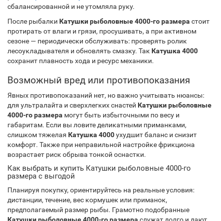
сбалансированной и не утомляла руку.
После рыбалки
Катушки рыболовные 4000-го размера
стоит
протирать от влаги и грязи, просушивать, а при активном
сезоне — периодически обслуживать: проверять ролик
лесоукладывателя и обновлять смазку. Так
Катушка 4000
сохранит плавность хода и ресурс механики.
Возможный вред или противопоказания
Явных противопоказаний нет, но важно учитывать нюансы:
для ультралайта и сверхлегких снастей
Катушки рыболовные
4000-го размера
могут быть избыточными по весу и
габаритам. Если вы ловите деликатными приманками,
слишком тяжелая
Катушка 4000
ухудшит баланс и снизит
комфорт. Также при неправильной настройке фрикциона
возрастает риск обрыва тонкой оснастки.
Как выбрать и купить Катушки рыболовные 4000-го
размера с выгодой
Планируя покупку, ориентируйтесь на реальные условия:
дистанции, течение, вес кормушек или приманок,
предполагаемый размер рыбы. Грамотно подобранные
Катушки рыболовные 4000-го размера
служат долго и дают