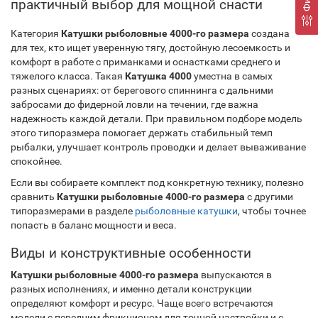
практичный выбор для мощной снасти
Категория
Катушки рыболовные 4000-го размера
создана
для тех, кто ищет уверенную тягу, достойную лесоемкость и
комфорт в работе с приманками и оснастками среднего и
тяжелого класса. Такая
Катушка 4000
уместна в самых
разных сценариях: от берегового спиннинга с дальними
забросами до фидерной ловли на течении, где важна
надежность каждой детали. При правильном подборе модель
этого типоразмера помогает держать стабильный темп
рыбалки, улучшает контроль проводки и делает вываживание
спокойнее.
Если вы собираете комплект под конкретную технику, полезно
сравнить
Катушки рыболовные 4000-го размера
с другими
типоразмерами в разделе
рыболовные катушки
, чтобы точнее
попасть в баланс мощности и веса.
Виды и конструктивные особенности
Катушки рыболовные 4000-го размера
выпускаются в
разных исполнениях, и именно детали конструкции
определяют комфорт и ресурс. Чаще всего встречаются
модели с передним фрикционом для точной настройки и с