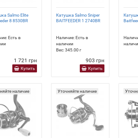
ка Salmo Elite
Катушка Salmo Sniper
Катушк
eeder 8 8530BR
BAITFEEDER 1 2740BR
Baitfe
ие:
Есть в
Наличие:
Есть в
Наличи
чии
наличии
налич
Вес:
345.00
г
1 721 грн
903 грн
Купить
Купить
няйте наличие
Уточняйте наличие
Уточн