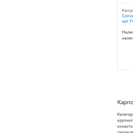
Катуш
Conce
арт.F
Налич
нали
Карпо
Катего
крупног
оснастк
ситуаци