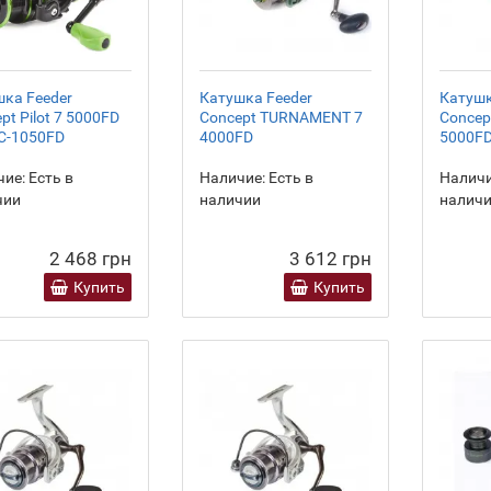
ка Feeder
Катушка Feeder
Катушк
pt Pilot 7 5000FD
Concept TURNAMENT 7
Conce
C-1050FD
4000FD
5000F
ие:
Есть в
Наличие:
Есть в
Наличи
чии
наличии
налич
2 468 грн
3 612 грн
Купить
Купить