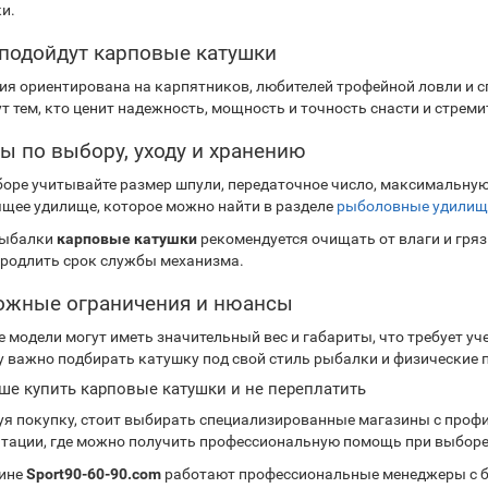
и.
подойдут карповые катушки
ия ориентирована на карпятников, любителей трофейной ловли и 
т тем, кто ценит надежность, мощность и точность снасти и стрем
ы по выбору, уходу и хранению
оре учитывайте размер шпули, передаточное число, максимальную
щее удилище, которое можно найти в разделе
рыболовные удилищ
рыбалки
карповые катушки
рекомендуется очищать от влаги и гряз
родлить срок службы механизма.
ожные ограничения и нюансы
модели могут иметь значительный вес и габариты, что требует уче
 важно подбирать катушку под свой стиль рыбалки и физические 
чше купить карповые катушки и не переплатить
я покупку, стоит выбирать специализированные магазины с про
тации, где можно получить профессиональную помощь при выборе
зине
Sport90-60-90.com
работают профессиональные менеджеры с б