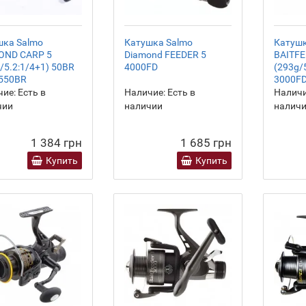
шка Salmo
Катушка Salmo
Катушк
OND CARP 5
Diamond FEEDER 5
BAITFE
/5.2:1/4+1) 50BR
4000FD
(293g/
2550BR
3000FD
ие:
Есть в
Наличие:
Есть в
Наличи
чии
наличии
налич
1 384 грн
1 685 грн
Купить
Купить