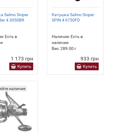
а Salmo Sniper
Катушка Salmo Sniper
eder 4 3050BR
SPIN 4 6730FD
е:
Есть в
Наличие:
Есть в
ии
наличии
Вес:
289.00
г
1 173 грн
933 грн
Купить
Купить
яйте наличие