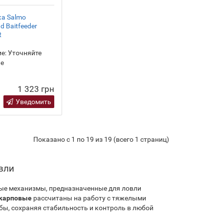
а Salmo
d Baitfeeder
R
е:
Уточняйте
ие
1 323 грн
Уведомить
Показано с 1 по 19 из 19 (всего 1 страниц)
вли
е механизмы, предназначенные для ловли
карповые
рассчитаны на работу с тяжелыми
, сохраняя стабильность и контроль в любой