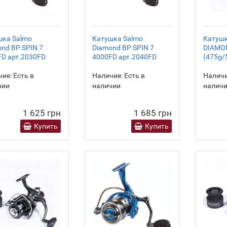
шка Salmo
Катушка Salmo
Катушк
nd BP SPIN 7
Diamond BP SPIN 7
DIAMO
D арт.2030FD
4000FD арт.2040FD
(475g/
ие:
Есть в
Наличие:
Есть в
Наличи
чии
наличии
налич
1 625 грн
1 685 грн
Купить
Купить