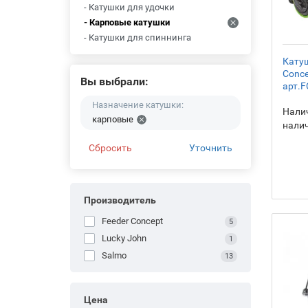
- Катушки для удочки
- Карповые катушки
- Катушки для спиннинга
Катуш
Conce
Вы выбрали:
арт.F
Назначение катушки:
Налич
карповые
нали
Сбросить
Уточнить
Производитель
Feeder Concept
5
Lucky John
1
Salmo
13
Цена