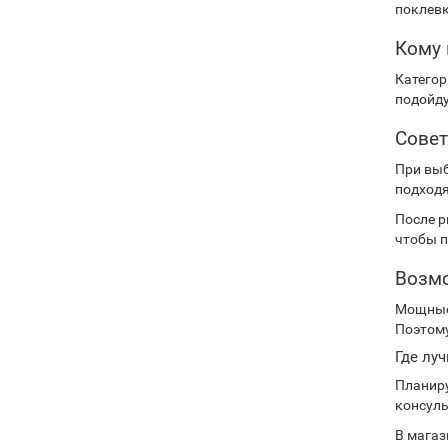
поклевк
Кому 
Категор
подойду
Совет
При выб
подходя
После 
чтобы п
Возм
Мощные 
Поэтому
Где лу
Планиру
консуль
В мага