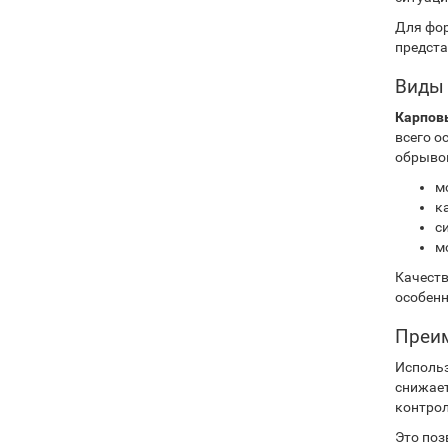
Для фор
предста
Виды 
Карпов
всего о
обрыво
м
к
с
м
Качест
особенн
Преим
Использ
снижает
контрол
Это поз