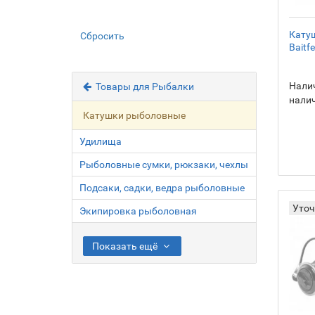
Катуш
Сбросить
Baitf
Налич
Товары для Рыбалки
нали
Катушки рыболовные
Удилища
Рыболовные сумки, рюкзаки, чехлы
Подсаки, садки, ведра рыболовные
Уточ
Экипировка рыболовная
Показать ещё