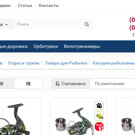
сервис
Статьи
Контакты
(
де
(
П
вые дорожки
Орбитреки
Велотренажеры
ов
Отдых и туризм
Товары для Рыбалки
Катушки рыболовны
Сортировка:
9
10
9