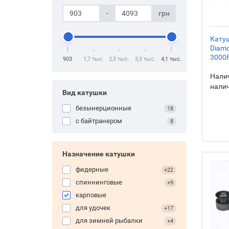
-
грн
Кату
Diamo
3000F
903
1,7 тыс.
2,5 тыс.
3,3 тыс.
4,1 тыс.
Налич
нали
Вид катушки
безынерционные
18
с байтранером
8
Назначение катушки
фидерные
+22
спиннинговые
+9
карповые
для удочек
+17
для зимней рыбалки
+4