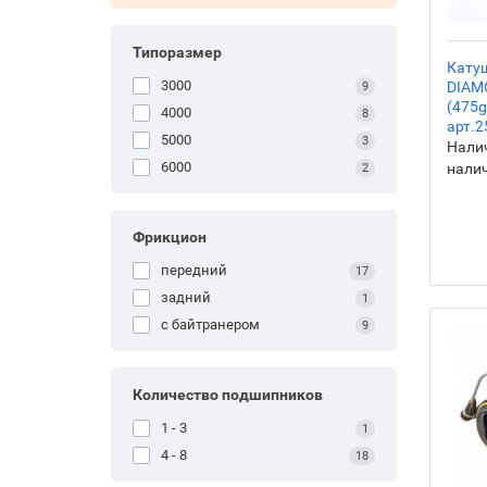
Типоразмер
Кату
3000
DIAM
9
(475g
4000
8
арт.
5000
3
Налич
6000
нали
2
Фрикцион
передний
17
задний
1
с байтранером
9
Количество подшипников
1 - 3
1
4 - 8
18