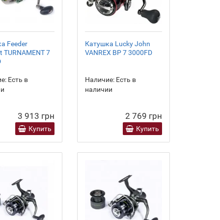
а Feeder
Катушка Lucky John
pt TURNAMENT 7
VANREX BP 7 3000FD
D
е:
Есть в
Наличие:
Есть в
ии
наличии
3 913 грн
2 769 грн
Купить
Купить