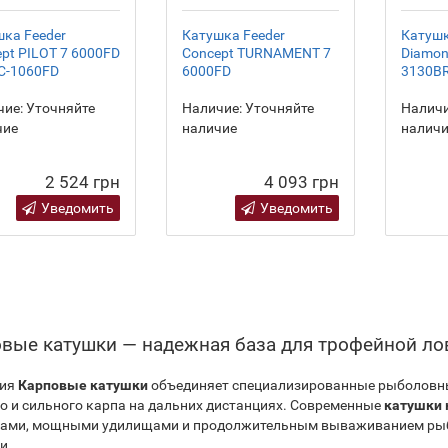
ка Feeder
Катушка Feeder
Катушк
pt PILOT 7 6000FD
Concept TURNAMENT 7
Diamon
C-1060FD
6000FD
3130B
ие:
Уточняйте
Наличие:
Уточняйте
Наличи
чие
наличие
налич
2 524 грн
4 093 грн
Уведомить
Уведомить
вые катушки — надежная база для трофейной ло
рия
Карповые катушки
объединяет специализированные рыболовны
о и сильного карпа на дальних дистанциях. Современные
катушки 
ами, мощными удилищами и продолжительным вываживанием рыбы
и.