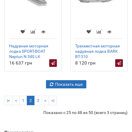
Надувная моторная
Трехместная моторная
лодка SPORT-BOAT
надувная лодка BARK
Neptun N 340 LK
ВТ-310
16 637 грн
8 120 грн
Показать еще
|<
<
1
2
3
>
>|
Показано с 25 по 48 из 50 (всего 3 страниц)