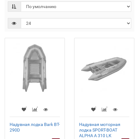
Надувная лодка Bark BT-
Надувная моторная
290D
лодка SPORT-BOAT
ALPHA А 310 LК