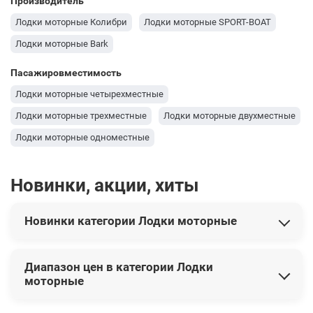
Производитель
Лодки моторные Колибри
Лодки моторные SPORT-BOAT
Лодки моторные Bark
Пасажировместимость
Лодки моторные четырехместные
Лодки моторные трехместные
Лодки моторные двухместные
Лодки моторные одноместные
Новинки, акции, хиты
Новинки категории Лодки моторные
В этой категории представлены следующие новинки:
Диапазон цен в категории Лодки
Моторно-гребная надувная килевая лодка КОЛИБРИ
моторные
КМ-450DSL
39 577 грн
Моторно-гребная надувная килевая лодка КОЛИБРИ