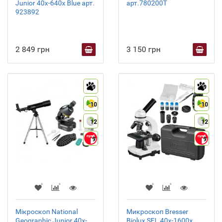
Junior 40x-640x Blue арт.
арт.780200T
923892
2 849 грн
3 150 грн
9
9
10
10
12
12
9
9
Мікроскоп National
Микроскоп Bresser
Geographic Junior 40x-
Biolux SEL 40x-1600x