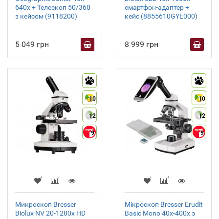
640x + Телескоп 50/360
смартфон-адаптер +
з кейсом (9118200)
кейс (8855610GYE000)
5 049 грн
8 999 грн
9
9
10
10
12
12
9
9
Микроскоп Bresser
Мікроскоп Bresser Erudit
Biolux NV 20-1280x HD
Basic Mono 40x-400x з