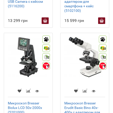
USB Camera с кейсом
адаптером для
(5116200)
смартфона + кейс
(5102100)
13 299 грн
15 599 грн
9
9
10
10
12
12
9
9
Микроскоп Bresser
Микроскоп Bresser
Biolux LCD 50x-2000x
Erudit Basic Bino 40x-
(5201000)
400x с адаптером для