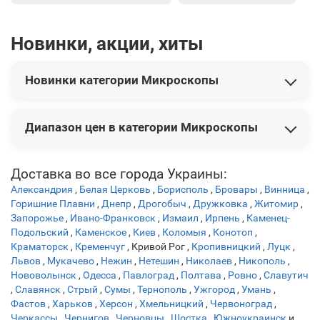
Новинки, акции, хиты
Новинки категории Микроскопы
В этой категории представлены следующие новинки:
Диапазон цен в категории Микроскопы
Микроскоп Tasco Digital арт.780200T
3 150 грн
Мікроскоп National Geographic Junior 40x-640x +
Телескоп 50/360 з кейсом (9118200)
Цены на товары варьируются от 2 849 грн до 26 999 грн.
5 049 грн
Доставка во все города Украины:
Мікроскоп Bresser Erudit Basic Mono 40x-400x з
Александрия
,
Белая Церковь
,
Борисполь
,
Бровары
,
Винница
,
адаптером для смартфона + кейс (5102100)
15 599 грн
Горишние Плавни
,
Днепр
,
Дрогобыч
,
Дружковка
,
Житомир
,
Мікроскоп Bresser Biolux LCD Touch 5MP HDMI 30x-1200x
Запорожье
,
Ивано-Франковск
,
Измаил
,
Ирпень
,
Каменец-
(5201020)
26 999 грн
Подольский
,
Каменское
,
Киев
,
Коломыя
,
Конотоп
,
Микроскоп Bresser Biolux SEL 40x-1600x смартфон-
Краматорск
,
Кременчуг
,
Кривой Рог
,
Кропивницкий
,
Луцк
,
адаптер + кейс (8855610GYE000)
8 999 грн
Львов
,
Мукачево
,
Нежин
,
Нетешин
,
Николаев
,
Никополь
,
Нововолынск
,
Одесса
,
Павлоград
,
Полтава
,
Ровно
,
Славутич
,
Славянск
,
Стрый
,
Сумы
,
Тернополь
,
Ужгород
,
Умань
,
Фастов
,
Харьков
,
Херсон
,
Хмельницкий
,
Червоноград
,
Черкассы
,
Чернигов
,
Черновцы
,
Шостка
,
Южноукраинск
и