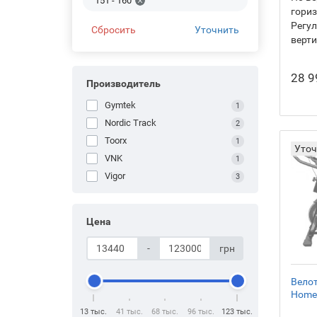
151 - 160
гори
Регул
Сбросить
Уточнить
верт
28 9
Производитель
Gymtek
1
Nordic Track
2
Toorx
1
Уточ
VNK
1
Vigor
3
Цена
-
грн
Вело
Home 
13 тыс.
41 тыс.
68 тыс.
96 тыс.
123 тыс.