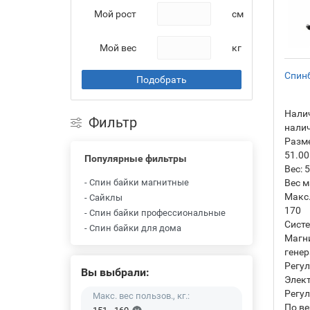
Мой рост
см
Мой вес
кг
Спинб
Подобрать
Налич
Фильтр
нали
Разм
51.00
Популярные фильтры
Вес:
5
- Спин байки магнитные
Вес м
Макс.
- Сайклы
170
- Спин байки профессиональные
Систе
- Спин байки для дома
Магн
гене
Регул
Вы выбрали:
Элек
Регул
Макс. вес пользов., кг.:
По ве