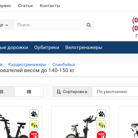
сервис
Статьи
Контакты
(
де
(
П
вые дорожки
Орбитреки
Велотренажеры
ов
Кардиотренажеры
Спинбайки
ователей весом до 140-150 кг
Сортировка:
11
11
11
11
11
11