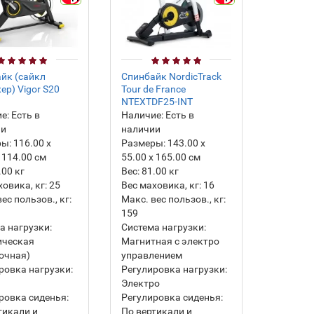
йк (сайкл
Спинбайк NordicTrack
ер) Vigor S20
Tour de France
NTEXTDF25-INT
е:
Есть в
Наличие:
Есть в
ии
наличии
ры:
116.00 х
Размеры:
143.00 х
 114.00 см
55.00 х 165.00 см
.00
кг
Вес:
81.00
кг
ховика, кг:
25
Вес маховика, кг:
16
ес пользов., кг:
Макс. вес пользов., кг:
159
а нагрузки:
Система нагрузки:
ическая
Магнитная с электро
очная)
управлением
ровка нагрузки:
Регулировка нагрузки:
я
Электро
ровка сиденья:
Регулировка сиденья:
тикали и
По вертикали и