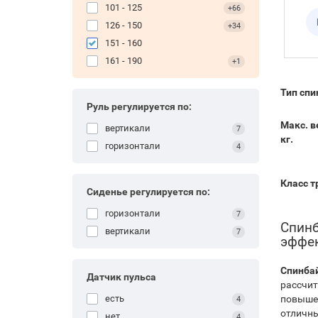
101 - 125
+66
зр
се
126 - 150
+34
пу
151 - 160
ко
161 - 190
+1
на
пі
Тип спи
тр
Руль регулируется по:
са
Макс. в
вертикали
7
кг.
горизонтали
4
Класс 
Сиденье регулируется по:
горизонтали
7
Спинб
вертикали
7
эффек
Спинбай
Датчик пульса
рассчит
повышен
есть
4
отличны
нет
4