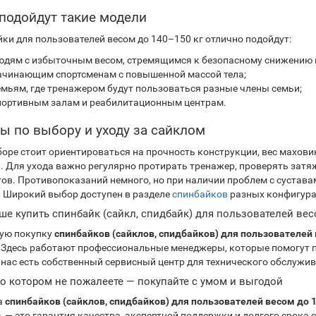
подойдут такие модели
ки для пользователей весом до 140–150 кг отлично подойдут:
юдям с избыточным весом, стремящимся к безопасному снижению 
ачинающим спортсменам с повышенной массой тела;
емьям, где тренажером будут пользоваться разные члены семьи;
портивным залам и реабилитационным центрам.
ы по выбору и уходу за сайклом
оре стоит ориентироваться на прочность конструкции, вес маховика
. Для ухода важно регулярно протирать тренажер, проверять затя
ов. Противопоказаний немного, но при наличии проблем с сустава
 Широкий выбор доступен в разделе
спинбайков
разных конфигурац
чше купить спинбайк (сайкл, спидбайк) для пользователей вес
ую покупку
спинбайков (сайклов, спидбайков) для пользователей 
. Здесь работают профессиональные менеджеры, которые помогут 
 нас есть собственный сервисный центр для технического обслужи
 о котором не пожалеете — покупайте с умом и выгодой
а
спинбайков (сайклов, спидбайков) для пользователей весом до 
, — это гарантия качества, экспертной поддержки и долгого срока