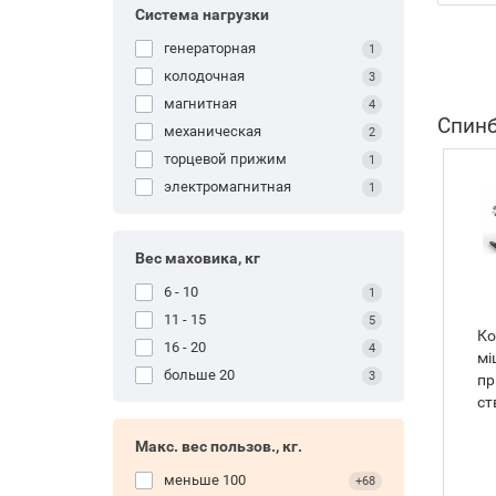
Система нагрузки
генераторная
1
колодочная
3
магнитная
4
Спинб
механическая
2
торцевой прижим
1
электромагнитная
1
Вес маховика, кг
6 - 10
1
11 - 15
5
Ко
16 - 20
4
мі
больше 20
3
пр
ст
ві
ве
Макс. вес пользов., кг.
ви
меньше 100
+68
те