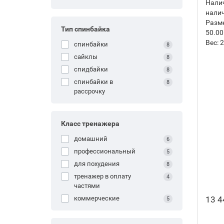
Налич
нали
Разм
Тип спинбайка
50.00
Вес:
2
спинбайки
8
сайклы
8
спидбайки
8
спинбайки в
8
рассрочку
Класс тренажера
домашний
6
профессиональный
5
для похудения
8
тренажер в оплату
4
частями
13 4
коммерческие
5