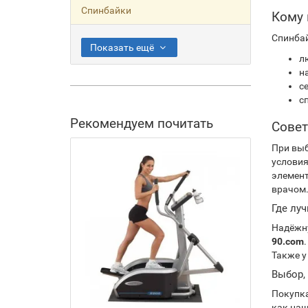
Спинбайки
Кому 
Спинбай
Показать ещё
л
н
с
с
Рекомендуем почитать
Совет
При выб
условия
элемент
врачом.
Где лу
Надёжн
90.com
Также у
Выбор,
Покупк
как наш