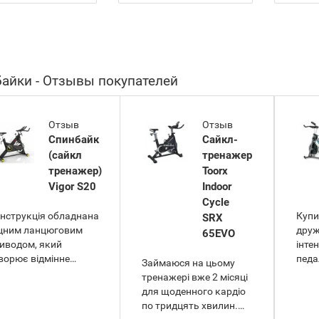
айки - Отзывы покупателей
Отзыв
Отзыв
Спинбайк
Сайкл-
(сайкл
тренажер
тренажер)
Toorx
Vigor S20
Indoor
Cycle
нструкція обладнана
Купи
SRX
цним ланцюговим
друж
65EVO
иводом, який
інте
ворює відмінне
педа
Займаюся на цьому
дчуття реального
прац
тренажері вже 2 місяці
лосипедного ходу та
сист
для щоденного кардіо
тримує активний
авар
по тридцять хвилин.
мп. На рукоятках
це д