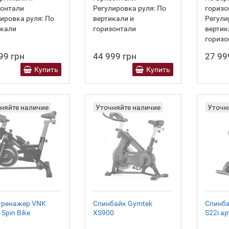
зонтали
Регулировка руля:
По
горизо
ировка руля:
По
вертикали и
Регули
икали
горизонтали
вертик
горизо
99 грн
44 999 грн
27 99
Купить
Купить
няйте наличие
Уточняйте наличие
Уточн
тренажер VNK
Спинбайк Gymtek
Спинба
Spin Bike
XS900
S22i а