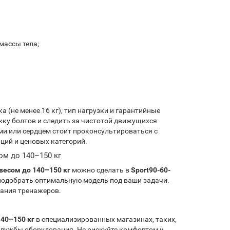
массы тела;
 (не менее 16 кг), тип нагрузки и гарантийные
жку болтов и следить за чистотой движущихся
ми или сердцем стоит проконсультироваться с
ий и ценовых категорий.
ом до 140–150 кг
весом до 140–150 кг
можно сделать в
Sport90-60-
подобрать оптимальную модель под ваши задачи.
вания тренажеров.
140–150 кг
в специализированных магазинах, таких,
 службы оборудования. Не рискуйте комфортом и