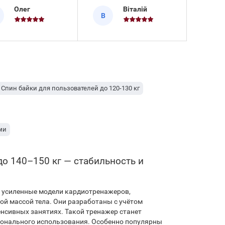
FitLogic SP2301P
окувати маховик у
Олег
Віталій
В
близько шести тижнів у
 потреби та точно
режимі регулярних
лювати опір. У ході
кардіонавантажень.
нних тренувань
Апарат обладнаний
байк Hop-Sport HS-
маховим колесом
I Bravo синій
вагою 12 кг, яке
нструє тиху
забезпе
ту й ста
- Спин байки для пользователей до 120-130 кг
ми
до 140–150 кг — стабильность и
 усиленные модели кардиотренажеров,
й массой тела. Они разработаны с учётом
нсивных занятиях. Такой тренажер станет
ионального использования. Особенно популярны