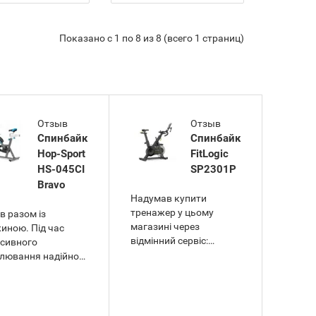
Показано с 1 по 8 из 8 (всего 1 страниц)
Отзыв
Отзыв
Спинбайк
Спинбайк
Hop-Sport
FitLogic
HS-045CI
SP2301P
Bravo
Надумав купити
тренажер у цьому
в разом із
магазині через
иною. Під час
відмінний сервіс:
нсивного
ввічлива консультація
лювання надійно
менеджерів і швидка
ює механічна
доставка залишили
ема гальмування з
позитивне враження.
ійною зупинкою –
Експлуатую спінбайк
озволяє швидко