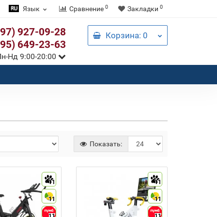
0
0
Язык
Сравнение
Закладки
097) 927-09-28
Корзина
: 0
095) 649-23-63
н-Нд 9:00-20:00
Показать:
11
11
11
11
11
11