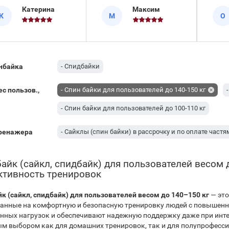
Завдяки тому, що тут
учно розміщені
забл
Катерина
Максим
встановлена
К
М
О
нсорні датчики
разі
безступінчаста
льсу, що дозволяє
регу
система регулювання
нтролювати рівень
щоде
навантаження, можна
вантаження прямо
спін
максимально точно
д час руху. У процесі
045C
підбирати опір під
нбайка
- Спидбайки
енувань спінбайк
демо
будь-який темп їзди.
йкл тренажер
робо
Вбудований чіткий
ес пользов.,
- Спин байки для пользователей до 140-150 кг
LCD-дисплей виводить
базові параметри
- Спин байки для пользователей до 100-110 кг
тренування – час
тренажера
- Сайклы (спин байки) в рассрочку и по оплате частя
айк (сайкл, спидбайк) для пользователей весом 
тивность тренировок
к (сайкл, спидбайк) для пользователей весом до 140–150 кг
— это
анные на комфортную и безопасную тренировку людей с повышенно
ных нагрузок и обеспечивают надежную поддержку даже при инте
м выбором как для домашних тренировок, так и для полупрофесс