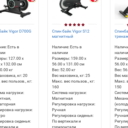
айк Vigor D700G
Спин байк Vigor S12
Спинба
магнитный
тренаж
ие:
Есть в
Наличие:
Есть в
Наличи
чии
наличии
налич
еры:
127.00 х
Размеры:
159.00 х
Разме
 х 132.00 см
56.00 х 131.00 см
56.00 х
0.00
кг
Вес:
52.00
кг
Вес:
56
аховика, кг:
20
Вес маховика, кг:
25
Вес ма
 вес пользов., кг:
Макс. вес пользов., кг:
Макс. в
160
150
ма нагрузки:
Система нагрузки:
Систем
итная,
Магнитная
Механ
раторная
Регулировка нагрузки:
(колод
ировка нагрузки:
Ручная
Регули
тро
Регулировка сиденья:
Ручна
ировка сиденья:
По вертикали и
Регули
ртикали и
горизонтали
По вер