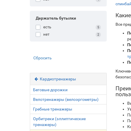
спинбай
Какие
Держатель бутылки
Все пре
есть
5
П
нет
2
р
П
П
т
Сбросить
П
Ключево
безопас
Кардиотренажеры
Преим
Беговые дорожки
польз
Велотренажеры (велоэргометры)
В
У
Гребные тренажеры
П
Орбитреки (эллиптические
П
тренажеры)
К