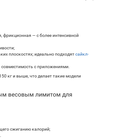
я, фрикционная — с более интенсивной
ивости;
льких плоскостях; идеально подходят
сайкл-
 и совместимость с приложениями.
50 кг и выше, что делает такие модели
ым весовым лимитом для
щего сжиганию калорий;
.