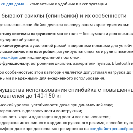
ки для дома
— компактные и удобные в эксплуатации.
 бывают сайклы (спинбайки) и их особенности
дставленные спинбайки делятся по следующим характеристикам:
о типу системы нагружения
: магнитная — бесшумная и долговечна
егулировкой усилия;
о конструкции
: с усиленной рамой и широкими ножками для устойч
о возможностям настройки
: регулируются сиденье и руль в неско
ренажёры
для индивидуальной подгонки;
о функционалу
: встроенные дисплеи, измерители пульса, Bluetooth
й особенностью этой категории является допустимая нагрузка до 1
ными и надёжными для ежедневного использования.
ущества использования спинбайка с повышенн
ователей до 140-150 кг
ысокий уровень устойчивости даже при динамичной езде;
веренность в долговечности конструкции;
лавность хода и адаптация под рост и вес пользователя;
оддержка интенсивного кардионагрузочного режима, способствую
омфорт даже при длительных тренировках на
спидбайк-тренажёрах