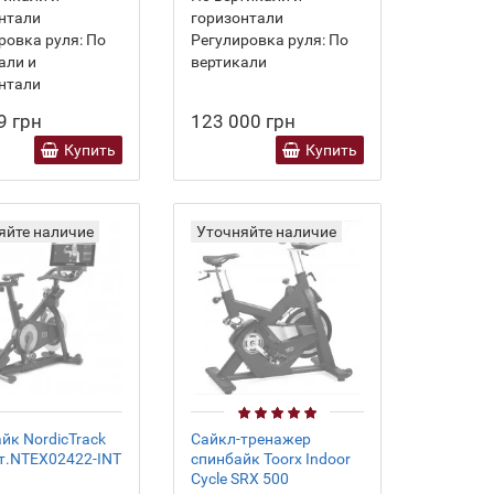
нтали
горизонтали
ровка руля:
По
Регулировка руля:
По
али и
вертикали
нтали
9 грн
123 000 грн
Купить
Купить
яйте наличие
Уточняйте наличие
йк NordicTrack
Сайкл-тренажер
рт.NTEX02422-INT
спинбайк Toorx Indoor
Cycle SRX 500