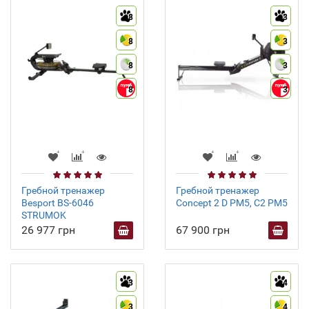
8
3
8
3
8
3
8
3
Гребной тренажер
Гребной тренажер
Besport BS-6046
Concept 2 D РМ5, C2 PM5
STRUMOK
26 977 грн
67 900 грн
3
4
3
4