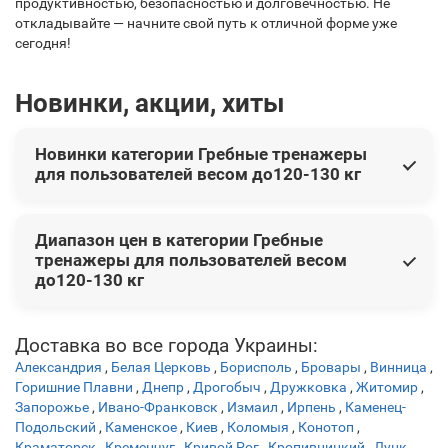
продуктивностью, безопасностью и долговечностью. Не
откладывайте — начните свой путь к отличной форме уже
сегодня!
Новинки, акции, хиты
Новинки категории Гребные тренажеры
для пользователей весом до120-130 кг
В этой категории представлены следующие новинки:
Диапазон цен в категории Гребные
Гребной тренажер Toorx Rower Rower Sea 70
29 999 грн
тренажеры для пользователей весом
Гребной тренажер Toorx Rower Rower Sea 90
41 499 грн
до120-130 кг
Гребной тренажер Hop-Sport HS-200WR Aquen
30 888 грн
Гребной тренажер Generation Fitness
23 999 грн
Цены на товары варьируются от 14 877 грн до 135 384
Гребной тренажер True RŌ
126 000 грн
Доставка во все города Украины:
грн.
Александрия
,
Белая Церковь
,
Борисполь
,
Бровары
,
Винница
,
Горишние Плавни
,
Днепр
,
Дрогобыч
,
Дружковка
,
Житомир
,
Запорожье
,
Ивано-Франковск
,
Измаил
,
Ирпень
,
Каменец-
Подольский
,
Каменское
,
Киев
,
Коломыя
,
Конотоп
,
Краматорск
,
Кременчуг
,
Кривой Рог
,
Кропивницкий
,
Луцк
,