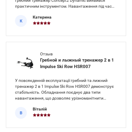
гребний тренажер Concept2 Dynamic виявився
практичним інструментом. Навантаження під час
веслування розподіляється рівномірно, хід сидіння
Катерина
плавний і без зайвого шуму. Конструкція
К
розрахована на тривалі тренува
Отзыв
Гребной и лыжный тренажер 2 в 1
Impulse Ski Row HSR007
У повсякденній експлуатації гребний та лижний
тренажер 2 в 1 Impulse Ski Row HSR007 демонструє
стабільність. Обладнання поєднує два типи
навантаження, що дозволяє урізноманітнити
щоденні тренування. Для відстеження параметрів
Віталій
використовується чіткий 7-дюймовий LCD дисплей,
В
де зручно контролювати осн