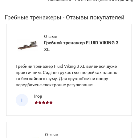
Гребные тренажеры - Отзывы покупателей
Отзыв
Гребной тренажер FLUID VIKING 3
XL
Гребний тренажер Fluid Viking 3 XL виявився дуже
практичним. Сидіння рухається по рейках плавно
та без зайвого шуму. Для зручної зміни опору
передбачене електронне регулювання
навантаження, що дозволяє легко коригувати
Ігор
рівень прямо під час веслування. Усі поточні
І
показники занять відстежуються через
Отзыв