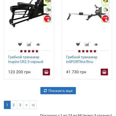
10
4
10
4
10
4
Гребной тренажер
Гребной тренажер
Inspire CR2.5 черный
inSPORTline Rivu
123 200 грн
41 730 грн
Показать еще
1
2
3
>
>|
Показано с 1 по 24 из 69 (всего 3 страниц)