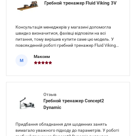
Гребной тренажер Fluid Viking 3V
Консультація менеджерів у магазині допомогла
швидко визначитися, фахівці відповіли на всі
питання, тому вирішив купити саме цю модель. У
повсякденній роботі гребний тренажер Fluid Viking
3V демонструє стабільність. Водний опір створює
Максим
природне відчуття веслування, хід сидіння плавний
М
та безшумний. К
Отзыв
Гребной тренажер Concept2
Dynamic
Придбання обладнання для щоденних занять
вимагало уважного підходу до параметрів. У роботі