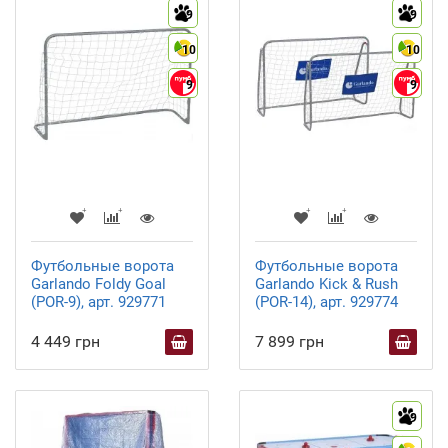
9
9
10
10
9
9
Футбольные ворота
Футбольные ворота
Garlando Foldy Goal
Garlando Kick & Rush
(POR-9), арт. 929771
(POR-14), арт. 929774
4 449 грн
7 899 грн
9