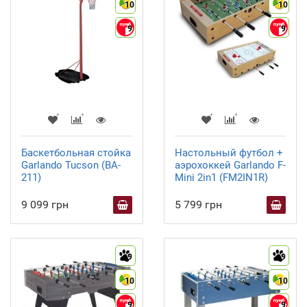
10
10
9
9
Баскетбольная стойка
Настольный футбол +
Garlando Tucson (BA-
аэрохоккей Garlando F-
211)
Mini 2in1 (FM2IN1R)
9 099 грн
5 799 грн
9
9
10
10
9
9