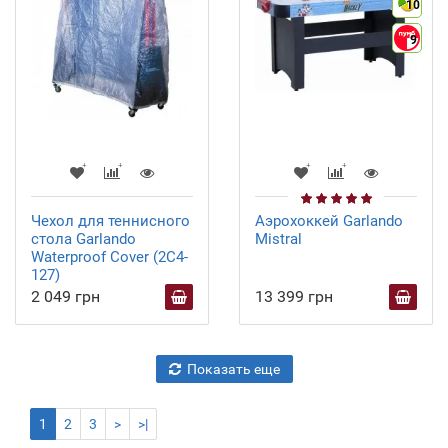
10
9
Чехол для теннисного
Аэрохоккей Garlando
стола Garlando
Mistral
Waterproof Cover (2C4-
127)
2 049 грн
13 399 грн
Показать еще
1
2
3
>
>|